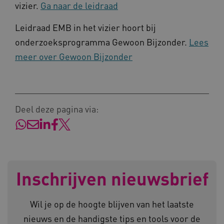
vizier.
Ga naar de leidraad
CookieScriptConsent
CookieScript
Leidraad EMB in het vizier hoort bij
www.kennispleingehandicaptensector.nl
onderzoeksprogramma Gewoon Bijzonder.
Lees
meer over Gewoon Bijzonder
AWSALBCORS
Amazon.com Inc.
vilans.blueconic.net
Deel deze pagina via:
AWSALBCORS
Amazon.com Inc.
Inschrijven nieuwsbrief
a594.kennispleingehandicaptensector.nl
Wil je op de hoogte blijven van het laatste
nieuws en de handigste tips en tools voor de