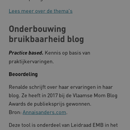
Lees meer over de thema's
__cf_bm
Cloudflare Inc.
Google Privacy Policy
Onderbouwing
.vimeo.com
bruikbaarheid blog
Kennis op basis van
Practice based.
BCSessionID
vilans.blueconic.net
praktijkervaringen.
Beoordeling
Renalde schrijft over haar ervaringen in haar
blog. Ze heeft in 2017 bij de Vlaamse Mom Blog
ARRAffinity
Microsoft Corporation
.www.kennispleingehandicaptensector.nl
Awards de publieksprijs gewonnen.
Bron:
Annaisanders.com
.
Deze tool is onderdeel van Leidraad EMB in het