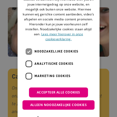
jouw internetgedrag op onze website, en
mogelijk ook buiten onze website. Hiermee
kunnen wij gerichte content aanbieden, video’s
afspelen en sociale media content promoten.
Hieronder kun je jouw voorkeuren zelf
instellen. Noodzakelijke cookies staan altijd
aan.
Lees meer hierover in onze
cookieverklaring.
NOODZAKELIJKE COOKIES
ANALYTISCHE COOKIES
Casus
MARKETING COOKIES
Onlangs kregen we als ouders te horen dat
ACCEPTEER ALLE COOKIES
onze zoon Lars van 2 maanden doofblind blijkt
te zijn. We wisten al dat zijn ontwikkeling
ALLEEN NOODZAKELIJKE COOKIES
anders verliep en we krijgen veel praktische