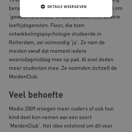
DETAILS WEERGEVEN
benaderden haar. Ze gunden het hun meiden om
‘gewoon iets leuks’ te kunnen doen met andere
leeftijdsgenoten. Floor, die toen
Noodzakelijke cookies
Analytische cookies
ontwikkelingspsychologie studeerde in
Marketing cookies
Rotterdam, zei volmondig ‘ja’. Ze nam de
Deze functionele en technische cookies zorgen
meiden vanaf dat moment iedere
ervoor dat de website werkt. Deze cookies
worden altijd geplaatst en maken geen inbreuk
woensdagmiddag mee op pad. Al snel deden
op uw privacy.
meer studenten mee. Ze noemden zichzelf de
Naam
Provider
/
Domein
MeidenClub.
__Secure-YNID
.youtube.com
Veel behoefte
__Secure-
.youtube.com
ROLLOUT_TOKEN
FPLC
.kennispleingehandicaptensector.nl
Medio 2009 vroegen meer ouders of ook hun
kind deel kon nemen aan een soort
‘MeidenClub’. Het idee ontstond om dit voor