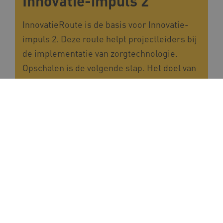
Innovatie-impuls 2
InnovatieRoute is de basis voor Innovatie-
impuls 2. Deze route helpt projectleiders bij
de implementatie van zorgtechnologie.
Opschalen is de volgende stap. Het doel van
opschalen is dat de inzet en het gebruik van
zorgtechnologie een geïntegreerd en
vanzelfsprekend onderdeel is geworden van
het totale zorg- en ondersteuningsaanbod.
Dit vraagt om een organisatiebrede aanpak
waarin zorgtechnologie stevig verankerd is
in beleid en praktijk.
Innovatie-impuls 2 is een programma van
Vilans in samenwerking met Academy Het
Dorp. Het programma is onderdeel van de