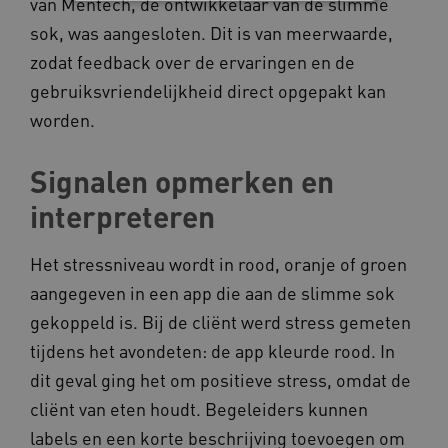
van Mentech, de ontwikkelaar van de slimme
sok, was aangesloten. Dit is van meerwaarde,
Noodzakelijke cookies
Analytische cookies
zodat feedback over de ervaringen en de
Marketing cookies
gebruiksvriendelijkheid direct opgepakt kan
Deze functionele en technische cookies zorgen
worden.
ervoor dat de website werkt. Deze cookies
worden altijd geplaatst en maken geen inbreuk
op uw privacy.
Signalen opmerken en
Naam
Provider
/
Domein
interpreteren
__Secure-YNID
.youtube.com
__Secure-
.youtube.com
Het stressniveau wordt in rood, oranje of groen
ROLLOUT_TOKEN
aangegeven in een app die aan de slimme sok
FPLC
.kennispleingehandicaptensector.nl
gekoppeld is. Bij de cliënt werd stress gemeten
tijdens het avondeten: de app kleurde rood. In
dit geval ging het om positieve stress, omdat de
cliënt van eten houdt. Begeleiders kunnen
labels en een korte beschrijving toevoegen om