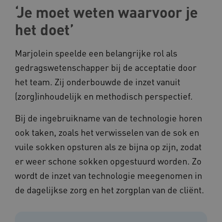
CookieScriptConsent
CookieScript
‘Je moet weten waarvoor je
www.kennispleingehandicaptensector.nl
het doet’
Marjolein speelde een belangrijke rol als
gedragswetenschapper bij de acceptatie door
AWSALBCORS
Amazon.com Inc.
vilans.blueconic.net
het team. Zij onderbouwde de inzet vanuit
(zorg)inhoudelijk en methodisch perspectief.
Bij de ingebruikname van de technologie horen
ook taken, zoals het verwisselen van de sok en
AWSALBCORS
vuile sokken opsturen als ze bijna op zijn, zodat
Amazon.com Inc.
a594.kennispleingehandicaptensector.nl
er weer schone sokken opgestuurd worden. Zo
wordt de inzet van technologie meegenomen in
de dagelijkse zorg en het zorgplan van de cliënt.
UMB_SESSION
www.kennispleingehandicaptensector.nl