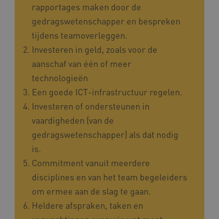
rapportages maken door de
gedragswetenschapper en bespreken
vuid
Vimeo.com Inc.
.vimeo.com
tijdens teamoverleggen.
Investeren in geld, zoals voor de
YSC
Google LLC
aanschaf van één of meer
.youtube.com
technologieën
Een goede ICT-infrastructuur regelen.
Investeren of ondersteunen in
vaardigheden (van de
gedragswetenschapper) als dat nodig
is.
Commitment vanuit meerdere
disciplines en van het team begeleiders
om ermee aan de slag te gaan.
Heldere afspraken, taken en