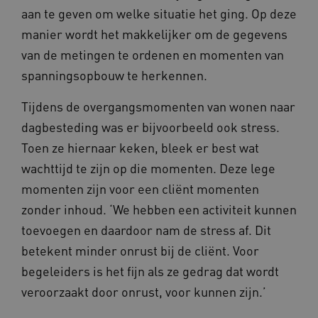
aan te geven om welke situatie het ging. Op deze
__cf_bm
Cloudflare Inc.
Google Privacy Policy
manier wordt het makkelijker om de gegevens
.vimeo.com
van de metingen te ordenen en momenten van
spanningsopbouw te herkennen.
Tijdens de overgangsmomenten van wonen naar
BCSessionID
vilans.blueconic.net
dagbesteding was er bijvoorbeeld ook stress.
Toen ze hiernaar keken, bleek er best wat
wachttijd te zijn op die momenten. Deze lege
momenten zijn voor een cliënt momenten
ARRAffinity
Microsoft Corporation
zonder inhoud. ‘We hebben een activiteit kunnen
.www.kennispleingehandicaptensector.nl
toevoegen en daardoor nam de stress af. Dit
betekent minder onrust bij de cliënt. Voor
begeleiders is het fijn als ze gedrag dat wordt
veroorzaakt door onrust, voor kunnen zijn.’