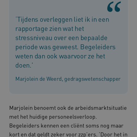
‘Tijdens overleggen liet ik in een
rapportage zien wat het
ARRAffinitySameSite
Microsoft Corporation
.www.kennispleingehandicaptensector.nl
stressniveau over een bepaalde
periode was geweest. Begeleiders
weten dan ook waarvoor ze het
doen.’
Marjolein de Weerd, gedragswetenschapper
Marjolein benoemt ook de arbeidsmarktsituatie
Naam
Provider
/
Domein
met het huidige personeelsverloop.
_ga
Google LLC
Naam
Provider
/
Domein
.kennispleingehandicaptensector.nl
Begeleiders kennen een cliënt soms nog maar
FPID
Google
.kennispleingehandicaptensector.nl
kort en dat geldt zeker voor zzp’ers. ‘Door het in