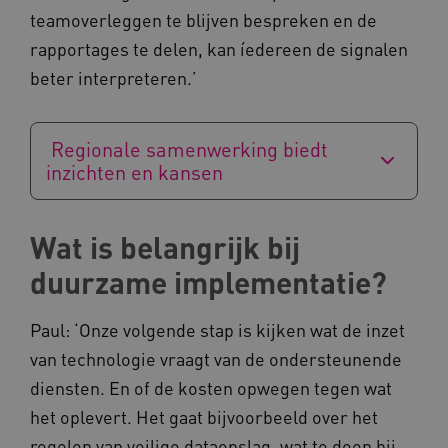
teamoverleggen te blijven bespreken en de
rapportages te delen, kan íedereen de signalen
beter interpreteren.’
BCSessionID
www.kennispleingehandicaptensector.nl
Regionale samenwerking biedt
inzichten en kansen
Wat is belangrijk bij
duurzame implementatie?
AWSALB
Amazon.com Inc.
a594.kennispleingehandicaptensector.nl
Paul: ‘Onze volgende stap is kijken wat de inzet
van technologie vraagt van de ondersteunende
_ga_NWZZME161M
.kennispleingehandicaptensector.nl
diensten. En of de kosten opwegen tegen wat
het oplevert. Het gaat bijvoorbeeld over het
regelen van veilige dataopslag, wat te doen bij