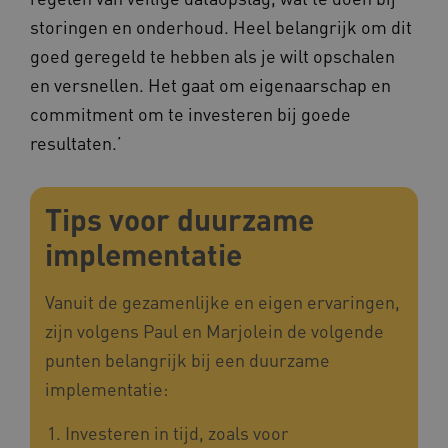
_ga_4F110RE8SJ
.kennispleingehandicaptensector.nl
storingen en onderhoud. Heel belangrijk om dit
goed geregeld te hebben als je wilt opschalen
en versnellen. Het gaat om eigenaarschap en
VISITOR_INFO1_LIVE
Google LLC
ga_session_duration
www.kennispleingehandicaptensector.nl
.youtube.com
commitment om te investeren bij goede
resultaten.’
Tips voor duurzame
_ga_G3VHK6CSBS
.kennispleingehandicaptensector.nl
implementatie
Vanuit de gezamenlijke en eigen ervaringen,
BCSessionID
a594.kennispleingehandicaptensector.nl
zijn volgens Paul en Marjolein de volgende
punten belangrijk bij een duurzame
implementatie:
Investeren in tijd, zoals voor