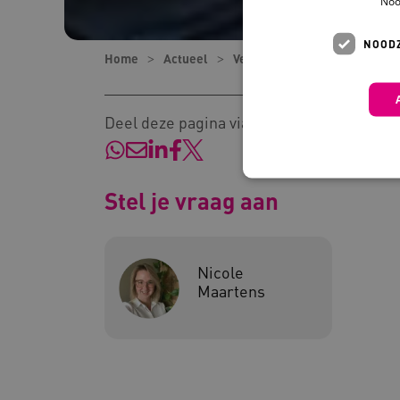
Noo
NOODZ
Home
Actueel
Verhalen
‘Cliënten en na
Deel deze pagina via:
Stel je vraag aan
Deze functionele en technis
uw privacy.
Nicole
Maartens
Naam
Pr
__Secure-YNID
.y
__Secure-
.y
ROLLOUT_TOKEN
FPLC
.k