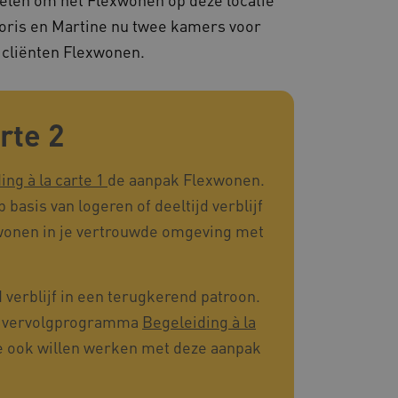
ties genaamd
Joris en Martine nu twee kamers voor
gheidsondersteuning met
 cliënten Flexwonen.
omium-update, maken we
 voor elk van deze op duur
ties genaamd
om gebruikerssessies op
rte 2
 gebruikersinteracties
en surfsessie.
t Azure als hostingplatform
ing à la carte 1
de aanpak Flexwonen.
balancing, zorgt deze
n van één
basis van logeren of deeltijd verblijf
d door dezelfde server in
eld.
s wonen in je vertrouwde omgeving met
 verblijf in een terugkerend patroon.
d aan Google Universal
het vervolgprogramma
Begeleiding à la
ke update is van de meer
om gebruikersgedrag en
rvice van Google. Deze
 een meer persoonlijke
ie ook willen werken met deze aanpak
eke gebruikers te
ekeurig gegenereerd
nt-ID. Het is opgenomen in
gebruikerssessies te
e en wordt gebruikt om
rgen dat berichten worden