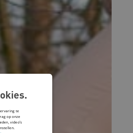
okies.
ervaring te
drag op onze
eden, video’s
nstellen.