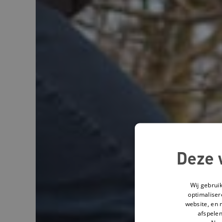
Deze 
Wij gebrui
optimaliser
website, en 
afspelen