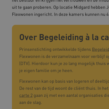
gebaseerde plakkeringsfunc
AWSALBCORS (ALB).
uit te gaan proberen. Op locatie Midgard hebben 
1 week
Voor voortdurende plakkeri
azon.com Inc.
Flexwonen ingericht. In deze kamers kunnen nu 4
CORS-use-cases na de Chr
94.kennispleingehandicaptensector.nl
extra plakkerigheidscookies
gebaseerde plakkeringsfunc
AWSALBCORS (ALB).
w.kennispleingehandicaptensector.nl
Sessie
Deze cookie wordt gebruikt 
Over Begeleiding à la ca
de website te beheren, zodat
worden onthouden tijdens e
Sessie
Bij het gebruik van Microsof
crosoft Corporation
Prinsenstichting ontwikkelde tijdens
Begeleid
en het inschakelen van load 
ww.kennispleingehandicaptensector.nl
cookie ervoor dat verzoeke
Flexwonen is de verzamelnaam voor verblijf op 
bezoekersbrowsersessie altij
het cluster worden afgehand
(DTV). Hierdoor kun je zo lang mogelijk thui
je eigen familie om je heen.
ovider
/
Domein
Vervaldatum
Omschrijving
Flexwonen kan op basis van logeren of deeltijd
ovider
/
Domein
Vervaldatum
Omschrijving
1 jaar 1
Deze cookienaam is gekoppel
ogle LLC
De rest van de tijd woont de cliënt thuis. In 
maand
Analytics - wat een belangrij
ennispleingehandicaptensector.nl
1 jaar 1
Deze cookie wordt gebruikt 
ogle
algemeen gebruikte analysese
maand
voorkeuren bij te houden om
ennispleingehandicaptensector.nl
carte 2
gaan zij met een aantal organisaties d
cookie wordt gebruikt om uni
ervaring te bieden.
onderscheiden door een will
aan de slag.
nummer toe te wijzen als kla
w.kennispleingehandicaptensector.nl
Sessie
Dit cookie wordt gebruikt om 
elk paginaverzoek op een sit
onderhouden en ervoor te zo