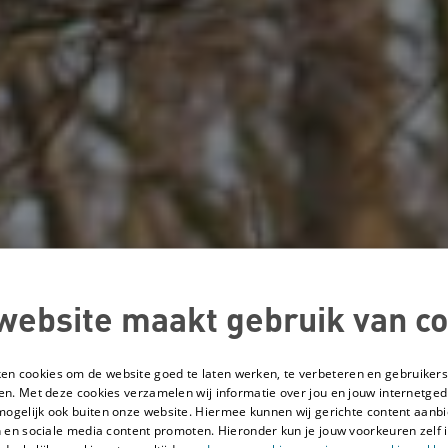
website maakt gebruik van co
ken cookies om de website goed te laten werken, te verbeteren en gebruikers
en. Met deze cookies verzamelen wij informatie over jou en jouw internetge
mogelijk ook buiten onze website. Hiermee kunnen wij gerichte content aanbi
 en sociale media content promoten. Hieronder kun je jouw voorkeuren zelf i