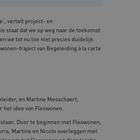
van de website-gebruikers
hun surfervaring te
den betrokken bij het
egevens om te meten hoe
ncties van de site.
’, vertelt project- en
 om onderscheid te maken
e staat dat we op weg naar de toekomst
s gunstig voor de website,
nnen maken over het
 we tot nu toe niet precies duidelijk
xwonen-traject van Begeleiding à la carte
 gebruikerssessies te
orgen dat berichten
rowser die de
 voor operationele
 door websites die draaien
platform. Het wordt
 om ervoor te zorgen dat
gina's tijdens elke
server worden gerouteerd.
mleider, en Martine Messchaert,
 door de Cookie-
r het idee van Flexwonen.
ookievoorkeuren van
 cookie-banner van
elijk om correct te
 staan. Door te beginnen met Flexwonen,
Joris, Martine en Nicole overleggen met
gheidsondersteuning met
omium-update, maken we
 voor elk van deze op duur
delen om het Flexwonen op deze locatie