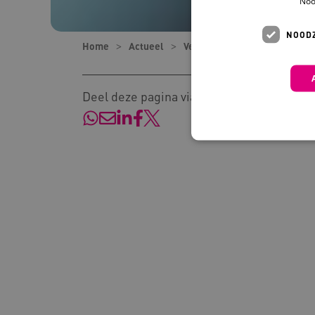
Noo
NOODZ
Home
Actueel
Verhalen
Help! De kwali
Deel deze pagina via:
Deze functionele en technis
uw privacy.
Naam
Pr
__Secure-YNID
.y
__Secure-
.y
ROLLOUT_TOKEN
FPLC
.k