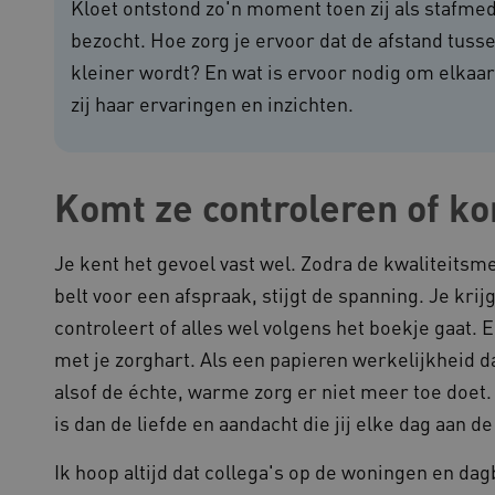
Kloet ontstond zo'n moment toen zij als stafme
functionaliteit voorkeuren 
op te slaan en te volgen om 
bezocht. Hoe zorg je ervoor dat de afstand tusse
verbeteren. Het kan ook wor
verzamelen van analytics g
cy
gebruikers omgaan met de fu
kleiner wordt? En wat is ervoor nodig om elkaar 
29 minuten
Deze cookie wordt gebruikt
zij haar ervaringen en inzichten.
oudflare Inc.
51 seconden
tussen mensen en bots. Dit i
imeo.com
om geldige rapporten te ku
gebruik van hun website.
lans.blueconic.net
1 jaar 1
Dit cookie wordt gebruikt om
Komt ze controleren of ko
maand
onderhouden en ervoor te z
worden verzonden naar de b
gebruikerssessie onderhoud
efficiëntie en prestaties.
Je kent het gevoel vast wel. Zodra de kwaliteits
Sessie
Deze cookie wordt ingesteld
crosoft Corporation
op het Windows Azure-cloud
ww.kennispleingehandicaptensector.nl
belt voor een afspraak, stijgt de spanning. Je kri
gebruikt voor taakverdeling
de verzoeken om bezoekerspa
controleert of alles wel volgens het boekje gaat. En
browsesessie naar dezelfde 
met je zorghart. Als een papieren werkelijkheid dan
1 jaar
Deze cookie wordt gebruikt
okieScript
Script.com-service om de c
w.kennispleingehandicaptensector.nl
alsof de échte, warme zorg er niet meer toe doet. 
bezoekers te onthouden. De
Cookie-Script.com is noodzak
is dan de liefde en aandacht die jij elke dag aan
werken.
1 week
Voor voortdurende plakkeri
azon.com Inc.
Ik hoop altijd dat collega's op de woningen en da
CORS-use-cases na de Chr
lans.blueconic.net
extra plakkerigheidscookies