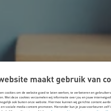
website maakt gebruik van co
ken cookies om de website goed te laten werken, te verbeteren en gebruikers
en. Met deze cookies verzamelen wij informatie over jou en jouw internetge
mogelijk ook buiten onze website. Hiermee kunnen wij gerichte content aanbi
 en sociale media content promoten. Hieronder kun je jouw voorkeuren zelf i