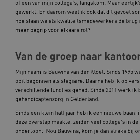
of een van mijn collega's, langskom. Maar eerlijk?
gebaseerde plakkeringsfunc
AWSALBCORS (ALB).
gewerkt. En daarom weet ik ook dat dit gevoel som
1 week
Voor voortdurende plakkeri
azon.com Inc.
hoe slaan we als kwaliteitsmedewerkers de brug 
CORS-use-cases na de Chr
94.kennispleingehandicaptensector.nl
extra plakkerigheidscookies
meer begrip voor elkaars rol?
gebaseerde plakkeringsfunc
AWSALBCORS (ALB).
w.kennispleingehandicaptensector.nl
Sessie
Deze cookie wordt gebruikt 
de website te beheren, zodat
Van de groep naar kantoo
worden onthouden tijdens e
Sessie
Bij het gebruik van Microsof
crosoft Corporation
en het inschakelen van load 
ww.kennispleingehandicaptensector.nl
cookie ervoor dat verzoeke
Mijn naam is Bauwina van der Kloet. Sinds 1995 we
bezoekersbrowsersessie altij
het cluster worden afgehand
ooit begonnen als stagiaire. Daarna heb ik op ve
verschillende functies gehad. Sinds 2011 werk ik bi
gehandicaptenzorg in Gelderland.
ovider
/
Domein
Vervaldatum
Omschrijving
ovider
/
Domein
Vervaldatum
Omschrijving
1 jaar 1
Deze cookienaam is gekoppel
Sinds een klein half jaar heb ik een nieuwe baan:
ogle LLC
maand
Analytics - wat een belangrij
ennispleingehandicaptensector.nl
1 jaar 1
Deze cookie wordt gebruikt 
ogle
algemeen gebruikte analysese
deze overstap maakte, zeiden veel collega's in d
maand
voorkeuren bij te houden om
ennispleingehandicaptensector.nl
cookie wordt gebruikt om uni
ervaring te bieden.
onderscheiden door een will
ondertoon: 'Nou Bauwina, kom je dan straks bij o
nummer toe te wijzen als kla
w.kennispleingehandicaptensector.nl
Sessie
Dit cookie wordt gebruikt om 
elk paginaverzoek op een sit
onderhouden en ervoor te zo