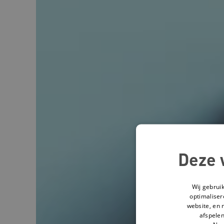
Deze 
Wij gebrui
optimaliser
website, en 
afspelen