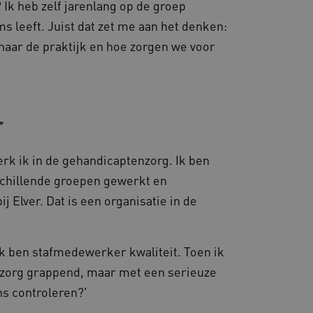
 Ik heb zelf jarenlang op de groep
ties genaamd
s leeft. Juist dat zet me aan het denken:
gheidsondersteuning met
naar de praktijk en hoe zorgen we voor
omium-update, maken we
 voor elk van deze op duur
ties genaamd
om gebruikerssessies op
 gebruikersinteracties
r
en surfsessie.
t Azure als hostingplatform
balancing, zorgt deze
n van één
rk ik in de gehandicaptenzorg. Ik ben
d door dezelfde server in
eld.
rschillende groepen gewerkt en
j Elver. Dat is een organisatie in de
d aan Google Universal
 ik ben stafmedewerker kwaliteit. Toen ik
ke update is van de meer
om gebruikersgedrag en
rvice van Google. Deze
e zorg grappend, maar met een serieuze
 een meer persoonlijke
eke gebruikers te
ekeurig gegenereerd
ns controleren?'
nt-ID. Het is opgenomen in
gebruikerssessies te
e en wordt gebruikt om
rgen dat berichten worden