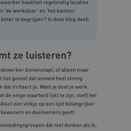
dewerker kwaliteit regelmatig locaties
van de website-gebruikers
hun surfervaring te
n 'de werkvloer' en 'het kantoor'
den betrokken bij het
egevens om te meten hoe
ncties van de site.
beter te begrijpen? In deze blog deelt
 om onderscheid te maken
s gunstig voor de website,
nnen maken over het
 gebruikerssessies te
mt ze luisteren?
orgen dat berichten
rowser die de
 voor operationele
medewerker binnenstapt, of alleen maar
 door websites die draaien
platform. Het wordt
jgt het gevoel dat iemand heel streng
 om ervoor te zorgen dat
gina's tijdens elke
 dat irriteert je. Want je doet je werk
server worden gerouteerd.
 de enige waarheid lijkt te zijn, voelt het
 door de Cookie-
ookievoorkeuren van
Alsof een vinkje op een lijst belangrijker
 cookie-banner van
elijk om correct te
 de bewoners en deelnemers geeft.
gheidsondersteuning met
gbestedingsgroepen dat niet denken als ik,
omium-update, maken we
 voor elk van deze op duur