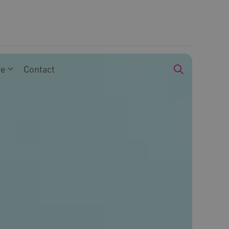
we
Contact