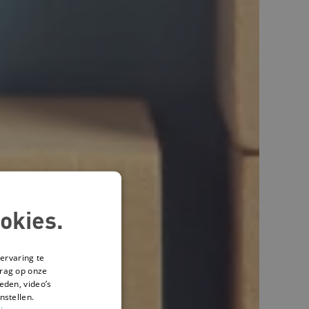
okies.
ervaring te
drag op onze
eden, video’s
nstellen.