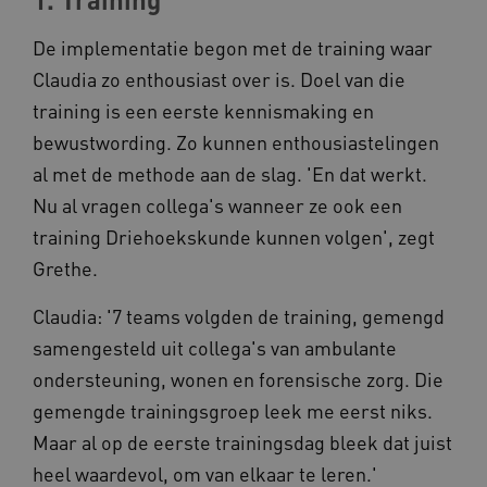
AWSALBCORS
De implementatie begon met de training waar
Amazon.com Inc.
vilans.blueconic.net
Claudia zo enthousiast over is. Doel van die
training is een eerste kennismaking en
bewustwording. Zo kunnen enthousiastelingen
al met de methode aan de slag. 'En dat werkt.
Nu al vragen collega's wanneer ze ook een
AWSALBCORS
Amazon.com Inc.
a594.kennispleingehandicaptensector.nl
training Driehoekskunde kunnen volgen', zegt
Grethe.
Claudia: '7 teams volgden de training, gemengd
samengesteld uit collega's van ambulante
ondersteuning, wonen en forensische zorg. Die
UMB_SESSION
www.kennispleingehandicaptensector.nl
gemengde trainingsgroep leek me eerst niks.
Maar al op de eerste trainingsdag bleek dat juist
heel waardevol, om van elkaar te leren.'