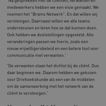
'Na gesprekken met de cliënten, verwanten en
Deze functionele en technische cookies zorgen
ervoor dat de website werkt. Deze cookies
medewerkers hebben we een visie gemaakt. We
worden altijd geplaatst en maken geen inbreuk
noemen het "Brams Netwerk". En dat willen wij
op uw privacy.
verstevigen. Daarnaast willen we alle teams
Naam
Provider
/
Domein
ondersteunen en leren hoe ze dat kunnen doen.
__Secure-YNID
.youtube.com
Ook hebben we doelstellingen opgesteld. Alle
__Secure-
.youtube.com
veranderingen passen we hierin, zoals een
ROLLOUT_TOKEN
nieuw vrijwilligersbeleid en een betere tool voor
FPLC
.kennispleingehandicaptensector.nl
communicatie met verwanten.'
'De verwanten staan het dichtst bij de cliënt. Dus
daar beginnen we. Daarom hebben we gekozen
voor Driehoekskunde als een van de middelen
om de samenwerking met het netwerk van de
__cf_bm
Cloudflare Inc.
cliënt te verstevigen.'
Google Privacy Policy
.vimeo.com