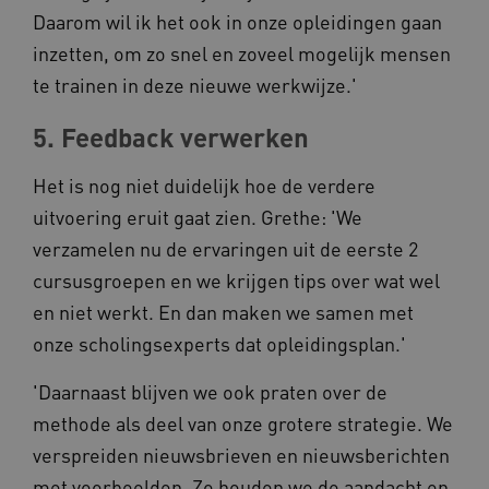
ga_session_duration
www.kennispleingehandicaptensector.nl
.youtube.com
Daarom wil ik het ook in onze opleidingen gaan
inzetten, om zo snel en zoveel mogelijk mensen
te trainen in deze nieuwe werkwijze.'
5. Feedback verwerken
_ga_G3VHK6CSBS
.kennispleingehandicaptensector.nl
Het is nog niet duidelijk hoe de verdere
uitvoering eruit gaat zien. Grethe: 'We
BCSessionID
a594.kennispleingehandicaptensector.nl
verzamelen nu de ervaringen uit de eerste 2
cursusgroepen en we krijgen tips over wat wel
en niet werkt. En dan maken we samen met
onze scholingsexperts dat opleidingsplan.'
'Daarnaast blijven we ook praten over de
methode als deel van onze grotere strategie. We
vuid
Vimeo.com Inc.
verspreiden nieuwsbrieven en nieuwsberichten
.vimeo.com
met voorbeelden. Zo houden we de aandacht en