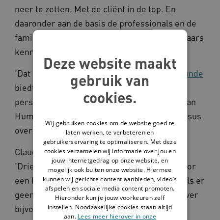
neer te zetten. Met de cliënt in de top. En
daaronder aan de basis de professionals en de
familie in de 2 hoeken. Met respect voor elkaars
kennis, ervaring en rol.
Deze website maakt
'Dat is precies wat de
methode Driehoekskunde
gebruik van
biedt', vertelt Claudia Gouman. Claudia is
cookies.
persoonlijk begeleider in een woonlocatie van
Humanitas DMH. Ze is net terug van een cursus
Wij gebruiken cookies om de website goed te
over Driehoekskunde.
laten werken, te verbeteren en
gebruikerservaring te optimaliseren. Met deze
Claudia is erg enthousiast over de methode:
cookies verzamelen wij informatie over jou en
jouw internetgedrag op onze website, en
'Driehoekskunde geeft je alle handvatten voor
mogelijk ook buiten onze website. Hiermee
een betere samenwerking met de familie. Als er
kunnen wij gerichte content aanbieden, video’s
afspelen en sociale media content promoten.
geen goede binding is, komt zo'n gesprek over
Hieronder kun je jouw voorkeuren zelf
instellen. Noodzakelijke cookies staan altijd
bijvoorbeeld de angst voor diabetes niet op
aan.
Lees meer hierover in onze