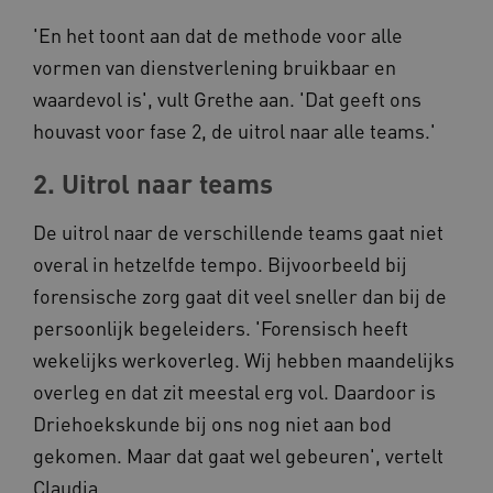
ARRAffinitySameSite
Microsoft Corporation
.www.kennispleingehandicaptensector.nl
'En het toont aan dat de methode voor alle
vormen van dienstverlening bruikbaar en
waardevol is', vult Grethe aan. 'Dat geeft ons
houvast voor fase 2, de uitrol naar alle teams.'
2. Uitrol naar teams
De uitrol naar de verschillende teams gaat niet
overal in hetzelfde tempo. Bijvoorbeeld bij
Naam
Provider
/
Domein
forensische zorg gaat dit veel sneller dan bij de
_ga
Google LLC
Naam
Provider
/
Domein
persoonlijk begeleiders. 'Forensisch heeft
.kennispleingehandicaptensector.nl
FPID
Google
wekelijks werkoverleg. Wij hebben maandelijks
.kennispleingehandicaptensector.nl
overleg en dat zit meestal erg vol. Daardoor is
Driehoekskunde bij ons nog niet aan bod
gekomen. Maar dat gaat wel gebeuren', vertelt
BCSessionID
www.kennispleingehandicaptensector.nl
Claudia.