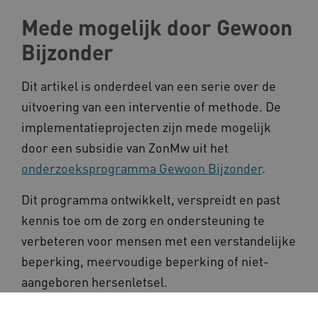
Mede mogelijk door Gewoon
Bijzonder
Dit artikel is onderdeel van een serie over de
uitvoering van een interventie of methode. De
implementatieprojecten zijn mede mogelijk
door een subsidie van ZonMw uit het
onderzoeksprogramma Gewoon Bijzonder
.
Dit programma ontwikkelt, verspreidt en past
kennis toe om de zorg en ondersteuning te
verbeteren voor mensen met een verstandelijke
beperking, meervoudige beperking of niet-
aangeboren hersenletsel.