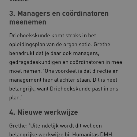
3. Managers en coördinatoren
meenemen
Driehoekskunde komt straks in het
opleidingsplan van de organisatie. Grethe
benadrukt dat je daar ook managers,
AWSALB
Amazon.com Inc.
a594.kennispleingehandicaptensector.nl
gedragsdeskundigen en coördinatoren in mee
moet nemen. 'Ons voordeel is dat directie en
management hier al achter staan. Dit is heel
_ga_NWZZME161M
.kennispleingehandicaptensector.nl
belangrijk, want Driehoekskunde past in ons
plan.'
4. Nieuwe werkwijze
_ga_4F110RE8SJ
.kennispleingehandicaptensector.nl
Grethe: 'Uiteindelijk wordt dit wel een
belangrijke werkwijze bij Humanitas DMH.
VISITOR_INFO1_LIVE
Google LLC