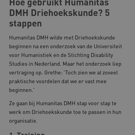
Hoe gebruikt Humanitas
DMH Driehoekskunde? 5
BCSessionID
vilans.blueconic.net
stappen
Humanitas DMH wilde met Driehoekskunde
beginnen na een onderzoek van de Universiteit
voor Humanistiek en de Stichting Disability
ARRAffinity
Microsoft Corporation
.www.kennispleingehandicaptensector.nl
Studies in Nederland. Maar het onderzoek liep
vertraging op. Grethe: 'Toch zien we al zoveel
praktische voordelen dat we er vast mee
beginnen.'
Ze gaan bij Humanitas DMH stap voor stap te
CookieScriptConsent
CookieScript
werk om Driehoekskunde toe te passen in hun
www.kennispleingehandicaptensector.nl
organisatie.
1. Training