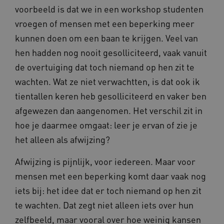
voorbeeld is dat we in een workshop studenten
__Secure-
.youtube.com
vroegen of mensen met een beperking meer
ROLLOUT_TOKEN
kunnen doen om een baan te krijgen. Veel van
FPLC
.kennispleingehandicaptensector.nl
hen hadden nog nooit gesolliciteerd, vaak vanuit
de overtuiging dat toch niemand op hen zit te
wachten. Wat ze niet verwachtten, is dat ook ik
tientallen keren heb gesolliciteerd en vaker ben
afgewezen dan aangenomen. Het verschil zit in
hoe je daarmee omgaat: leer je ervan of zie je
__cf_bm
Cloudflare Inc.
Google Privacy Policy
het alleen als afwijzing?
.vimeo.com
Afwijzing is pijnlijk, voor iedereen. Maar voor
mensen met een beperking komt daar vaak nog
iets bij: het idee dat er toch niemand op hen zit
BCSessionID
vilans.blueconic.net
te wachten. Dat zegt niet alleen iets over hun
zelfbeeld, maar vooral over hoe weinig kansen