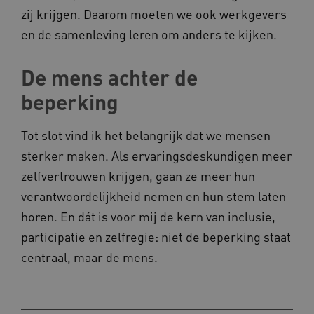
zij krijgen. Daarom moeten we ook werkgevers
en de samenleving leren om anders te kijken.
ARRAffinity
Microsoft Corporation
.www.kennispleingehandicaptensector.nl
De mens achter de
beperking
Tot slot vind ik het belangrijk dat we mensen
sterker maken. Als ervaringsdeskundigen meer
CookieScriptConsent
CookieScript
zelfvertrouwen krijgen, gaan ze meer hun
www.kennispleingehandicaptensector.nl
verantwoordelijkheid nemen en hun stem laten
horen. En dát is voor mij de kern van inclusie,
participatie en zelfregie: niet de beperking staat
centraal, maar de mens.
AWSALBCORS
Amazon.com Inc.
vilans.blueconic.net