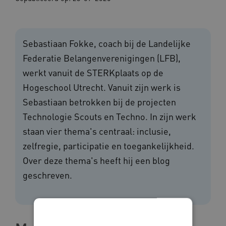
Sebastiaan Fokke, coach bij de Landelijke
Federatie Belangenverenigingen (LFB),
werkt vanuit de STERKplaats op de
Hogeschool Utrecht. Vanuit zijn werk is
Sebastiaan betrokken bij de projecten
Technologie Scouts en Techno. In zijn werk
staan vier thema's centraal: inclusie,
zelfregie, participatie en toegankelijkheid.
Over deze thema's heeft hij een blog
geschreven.