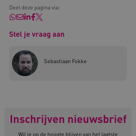
Deel deze pagina via:
AWSALBCORS
Amazon.com Inc.
a594.kennispleingehandicaptensector.nl
Stel je vraag aan
Sebastiaan Fokke
UMB_SESSION
www.kennispleingehandicaptensector.nl
ARRAffinitySameSite
Microsoft Corporation
.www.kennispleingehandicaptensector.nl
Inschrijven nieuwsbrief
Wil je op de hoogte blijven van het laatste