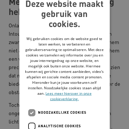
Mensen met een beperking
Deze website maakt
hebben veel te bieden
gebruik van
cookies.
Onlangs keek ik met collega’s de film
Intouchables. Daarin wordt een man met een
Wij gebruiken cookies om de website goed te
zware beperking verzorgd door iemand die hem
laten werken, te verbeteren en
gebruikerservaring te optimaliseren. Met deze
niet als slachtoffer behandelt en dat is voor hem
cookies verzamelen wij informatie over jou en
een verademing. Dat raakte me, want dat is
jouw internetgedrag op onze website, en
mogelijk ook buiten onze website. Hiermee
precies waar we bij de LFB voor staan: laten zien
kunnen wij gerichte content aanbieden, video’s
dat mensen met een beperking veel meer te
afspelen en sociale media content promoten.
Hieronder kun je jouw voorkeuren zelf
bieden hebben dan vaak wordt gezien, zonder de
instellen. Noodzakelijke cookies staan altijd
obstakels te negeren.
aan.
Lees meer hierover in onze
cookieverklaring.
Toch merken we in de praktijk vaak nog
ongemak tussen mensen met en zonder een
NOODZAKELIJKE COOKIES
licht verstandelijke beperking (LVB). Dat is
ANALYTISCHE COOKIES