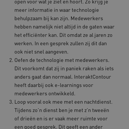
open voor wat je ziet en hoort. Zo krijg je
meer informatie in waar technologie
behulpzaam bij kan zijn. Medewerkers
hebben namelijk niet altijd in de gaten waar
__cf_bm
Cloudflare Inc.
Google Privacy Policy
.vimeo.com
het efficiënter kan. Dit omdat ze al jaren zo
werken. In een gesprek zullen zij dit dan
ook niet snel aangeven.
Oefen de technologie met medewerkers.
BCSessionID
vilans.blueconic.net
Dit voorkomt dat zij in paniek raken als iets
anders gaat dan normaal. InteraktContour
heeft daarbij ook e-learnings voor
medewerkers ontwikkeld.
ARRAffinity
Microsoft Corporation
Loop vooral ook mee met een nachtdienst.
.www.kennispleingehandicaptensector.nl
Tijdens zo’n dienst ben je met z’n tweeën
of drieën en is er vaak meer ruimte voor
een goed gesprek. Dit geeft een ander