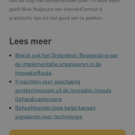
Aan de slag met behoefteonderzoek? In deze video
.kennispleingehandicaptensector.nl
FPID
Google
geeft Nina Huijboom van InteraktContour 6
.kennispleingehandicaptensector.nl
praktische tips om het goed aan te pakken.
Lees meer
BCSessionID
www.kennispleingehandicaptensector.nl
Bekijk ook het Onderdeel: Begeleiding van
de implementatie organiseren in de
InnovatieRoute
.
9 inzichten voor opschaling
zorgtechnologie uit de Innovatie-impuls
Gehandicaptenzorg
AWSALB
Amazon.com Inc.
a594.kennispleingehandicaptensector.nl
Behoefteonderzoek helpt kansen
signaleren voor technologie
_ga_NWZZME161M
.kennispleingehandicaptensector.nl