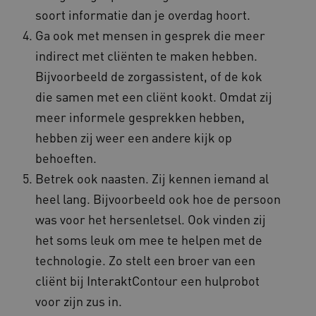
soort informatie dan je overdag hoort.
Ga ook met mensen in gesprek die meer
CookieScriptConsent
CookieScript
indirect met cliënten te maken hebben.
www.kennispleingehandicaptensector.nl
Bijvoorbeeld de zorgassistent, of de kok
die samen met een cliënt kookt. Omdat zij
meer informele gesprekken hebben,
hebben zij weer een andere kijk op
AWSALBCORS
Amazon.com Inc.
vilans.blueconic.net
behoeften.
Betrek ook naasten. Zij kennen iemand al
heel lang. Bijvoorbeeld ook hoe de persoon
was voor het hersenletsel. Ook vinden zij
het soms leuk om mee te helpen met de
AWSALBCORS
Amazon.com Inc.
technologie. Zo stelt een broer van een
a594.kennispleingehandicaptensector.nl
cliënt bij InteraktContour een hulprobot
voor zijn zus in.