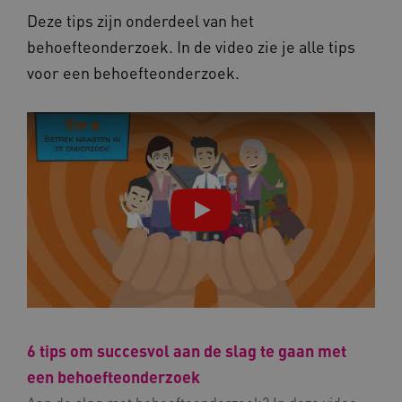
Deze tips zijn onderdeel van het
behoefteonderzoek. In de video zie je alle tips
UMB_SESSION
www.kennispleingehandicaptensector.nl
voor een behoefteonderzoek.
ARRAffinitySameSite
Microsoft Corporation
.www.kennispleingehandicaptensector.nl
6 tips om succesvol aan de slag te gaan met
Naam
Provider
/
Domein
een behoefteonderzoek
_ga
Google LLC
Naam
Provider
/
Domein