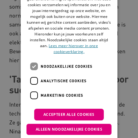
cookies verzamelen wij informatie over jou en
soms in paniek als even iets anders gaat dan
jouw internetgedrag op onze website, en
normaal. Dan scheelt het als je dat een keer
mogelijk ook buiten onze website. Hiermee
kunnen wij gerichte content aanbieden, video’s
samen geoefend hebt. Sommige technologie is
afspelen en sociale media content promoten.
ook al heel normaal geworden. Bijvoorbeeld
Hieronder kun je jouw voorkeuren zelf
instellen. Noodzakelijke cookies staan altijd
elektrische gordijnrails en verlichting.
aan.
Lees meer hierover in onze
Bewoners gebruiken dat nu dagelijks en kijken
cookieverklaring.
hier niet meer raar van op.'
NOODZAKELIJKE COOKIES
'Taakhouders zijn nodig voor
ANALYTISCHE COOKIES
succesvolle inzet'
MARKETING COOKIES
InteraktContour heeft de implementatie van de
technologie inmiddels bij één locatie afgerond.
ACCEPTEER ALLE COOKIES
Ze gaan nu aan de slag met de andere teams.
ALLEEN NOODZAKELIJKE COOKIES
Nina legt uit: 'We zijn daarnaast gestart met