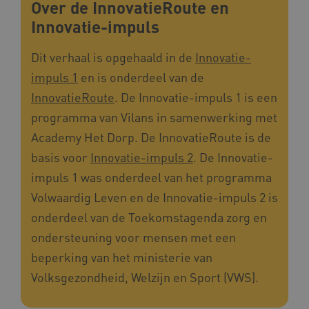
Over de InnovatieRoute en
Innovatie-impuls
_ga_4F110RE8SJ
.kennispleingehandicaptensector.nl
Dit verhaal is opgehaald in de
Innovatie-
impuls 1
en is onderdeel van de
InnovatieRoute
. De Innovatie-impuls 1 is een
VISITOR_INFO1_LIVE
Google LLC
ga_session_duration
www.kennispleingehandicaptensector.nl
.youtube.com
programma van Vilans in samenwerking met
Academy Het Dorp. De InnovatieRoute is de
basis voor
Innovatie-impuls 2
. De Innovatie-
impuls 1 was onderdeel van het programma
Volwaardig Leven en de Innovatie-impuls 2 is
_ga_G3VHK6CSBS
.kennispleingehandicaptensector.nl
onderdeel van de Toekomstagenda zorg en
ondersteuning voor mensen met een
BCSessionID
a594.kennispleingehandicaptensector.nl
beperking van het ministerie van
Volksgezondheid, Welzijn en Sport (VWS).