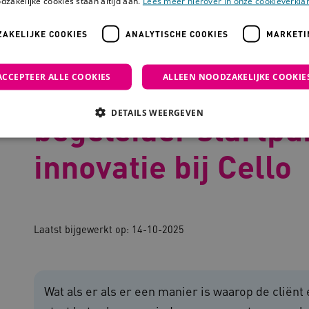
dzakelijke cookies staan altijd aan.
Lees meer hierover in onze cookieverklar
AKELIJKE COOKIES
ANALYTISCHE COOKIES
MARKETI
 cliënt-begeleider startpunt voor innovatie bij Cello
ACCEPTEER ALLE COOKIES
ALLEEN NOODZAKELIJKE COOKIE
Vertrouwensband c
DETAILS WEERGEVEN
begeleider startpu
innovatie bij Cello
Noodzakelijke cookies
Analytische cookies
Marketing cookies
che cookies zorgen ervoor dat de website werkt. Deze cookies worden altijd geplaatst
ovider
/
Domein
Vervaldatum
Omschrijving
Laatst bijgewerkt op:
14-10-2025
outube.com
5 maanden 4
weken
outube.com
5 maanden 4
weken
Wat als er als er een manier is waarop de cliënt
ennispleingehandicaptensector.nl
20 uur
Deze cookie wordt gebruikt 