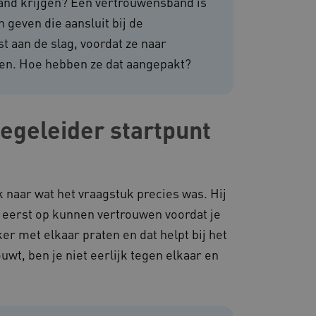
and krijgen? Een vertrouwensband is
van de website-gebruikers
hun surfervaring te
 geven die aansluit bij de
den betrokken bij het
egevens om te meten hoe
st aan de slag, voordat ze naar
ncties van de site.
ken. Hoe hebben ze dat aangepakt?
 om onderscheid te maken
s gunstig voor de website,
nnen maken over het
 gebruikerssessies te
egeleider startpunt
orgen dat berichten
rowser die de
 voor operationele
 door websites die draaien
platform. Het wordt
 naar wat het vraagstuk precies was. Hij
 om ervoor te zorgen dat
gina's tijdens elke
ar eerst op kunnen vertrouwen voordat je
server worden gerouteerd.
r met elkaar praten en dat helpt bij het
 door de Cookie-
ookievoorkeuren van
wt, ben je niet eerlijk tegen elkaar en
 cookie-banner van
elijk om correct te
gheidsondersteuning met
omium-update, maken we
 voor elk van deze op duur