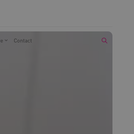
we
Contact