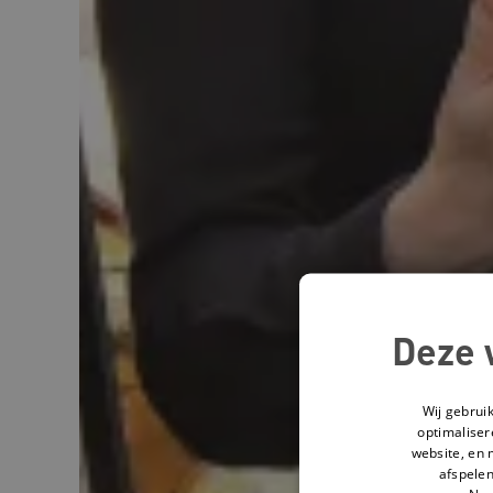
Deze 
Wij gebrui
optimaliser
website, en 
afspelen