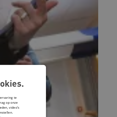
okies.
ervaring te
drag op onze
eden, video’s
nstellen.