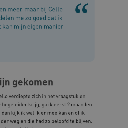
ties genaamd
wen meer, maar bij Cello
gheidsondersteuning met
delen me zo goed dat ik
omium-update, maken we
 voor elk van deze op duur
k kan mijn eigen manier
ties genaamd
om gebruikerssessies op
 gebruikersinteracties
en surfsessie.
t Azure als hostingplatform
balancing, zorgt deze
n van één
d door dezelfde server in
eld.
zijn gekomen
llo verdiepte zich in het vraagstuk en
d aan Google Universal
 begeleider krijg, ga ik eerst 2 maanden
ke update is van de meer
om gebruikersgedrag en
rvice van Google. Deze
 een meer persoonlijke
, dan kijk ik wat ik er mee kan en of ik
eke gebruikers te
ekeurig gegenereerd
eider weg en die had zo beloofd te blijven.
nt-ID. Het is opgenomen in
gebruikerssessies te
e en wordt gebruikt om
rgen dat berichten worden