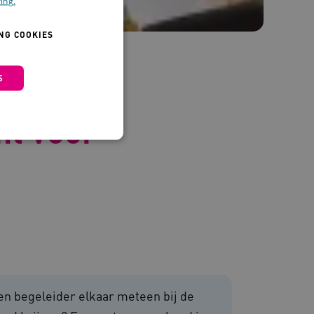
ing.
NG COOKIES
S
liënt-
nt voor
 en maken geen inbreuk op
 en begeleider elkaar meteen bij de
om de prestaties en