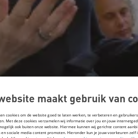
website maakt gebruik van co
ken cookies om de website goed te laten werken, te verbeteren en gebruikers
en. Met deze cookies verzamelen wij informatie over jou en jouw internetge
mogelijk ook buiten onze website. Hiermee kunnen wij gerichte content aanbi
 en sociale media content promoten. Hieronder kun je jouw voorkeuren zelf i