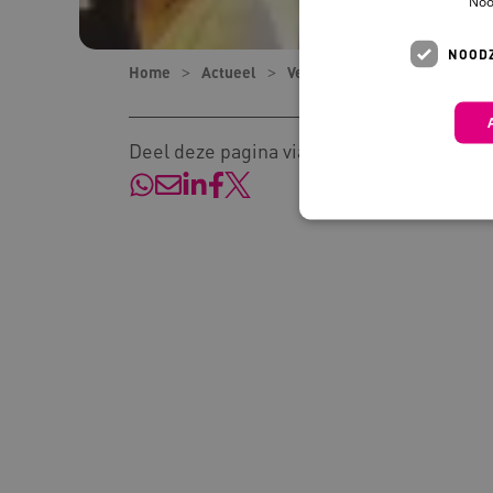
Noo
NOODZ
Home
Actueel
Verhalen
Vertrouwensband
Deel deze pagina via:
Deze functionele en technis
uw privacy.
Naam
Pr
__Secure-YNID
.y
__Secure-
.y
ROLLOUT_TOKEN
FPLC
.k