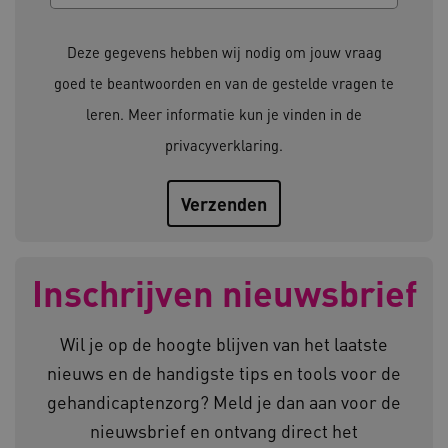
Deze functionele en technische cookies zorgen
ervoor dat de website werkt. Deze cookies
Deze gegevens hebben wij nodig om jouw vraag
worden altijd geplaatst en maken geen inbreuk
op uw privacy.
goed te beantwoorden en van de gestelde vragen te
Naam
Provider
/
Domein
leren. Meer informatie kun je vinden in de
__Secure-YNID
.youtube.com
privacyverklaring
.
__Secure-
.youtube.com
ROLLOUT_TOKEN
FPLC
.kennispleingehandicaptensector.nl
Inschrijven nieuwsbrief
Wil je op de hoogte blijven van het laatste
nieuws en de handigste tips en tools voor de
gehandicaptenzorg? Meld je dan aan voor de
__cf_bm
Cloudflare Inc.
Google Privacy Policy
.vimeo.com
nieuwsbrief en ontvang direct het