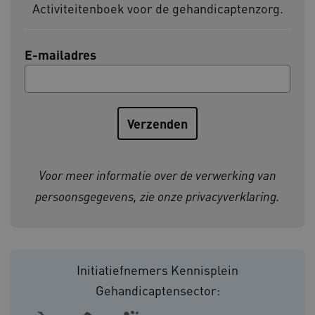
Activiteitenboek voor de gehandicaptenzorg.
BCSessionID
vilans.blueconic.net
E-mailadres
ARRAffinity
Microsoft Corporation
.www.kennispleingehandicaptensector.nl
Voor meer informatie over de verwerking van
persoonsgegevens, zie onze
privacyverklaring
.
CookieScriptConsent
CookieScript
Initiatiefnemers Kennisplein
www.kennispleingehandicaptensector.nl
Gehandicaptensector: