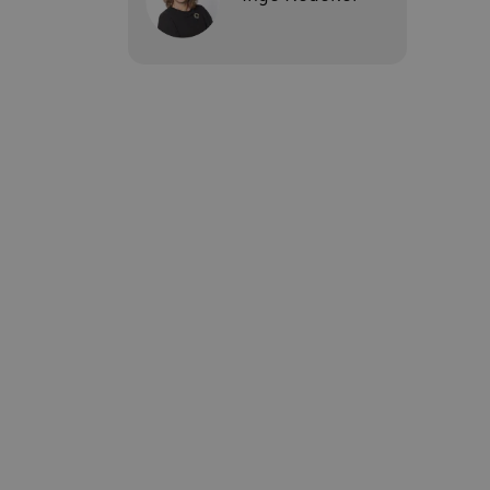
BCSessionID
vi
ARRAffinity
Mi
.w
CookieScriptConsent
Co
ww
AWSALBCORS
Am
vi
AWSALBCORS
Am
a5