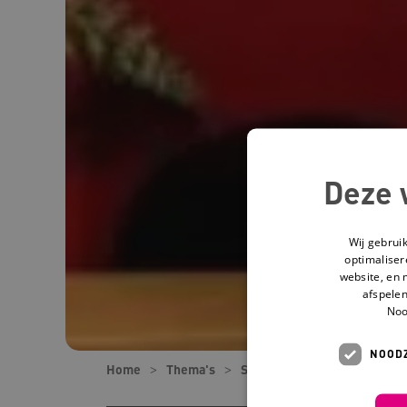
Deze 
Wij gebrui
optimaliser
website, en 
afspelen
Noo
NOODZ
Home
Thema's
Samenwerken met familie e