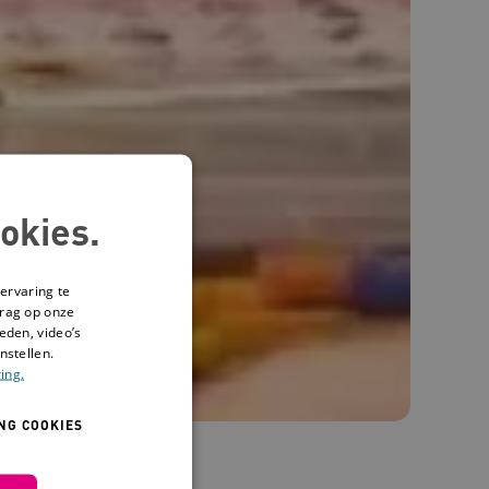
okies.
ervaring te
drag op onze
eden, video’s
nstellen.
ing.
NG COOKIES