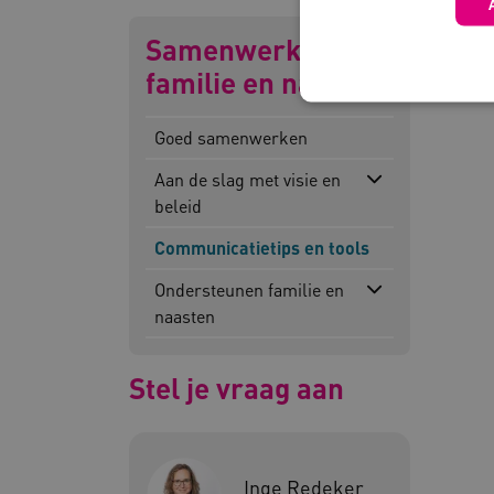
Samenwerken met
familie en naasten
Goed samenwerken
Aan de slag met visie en
Deze functionele en technis
beleid
uw privacy.
Naam
Pr
Communicatietips en tools
__Secure-YNID
.y
Ondersteunen familie en
naasten
__Secure-
.y
ROLLOUT_TOKEN
FPLC
.k
Stel je vraag aan
Google Privacy Poli
__cf_bm
Cl
Inge Redeker
.v