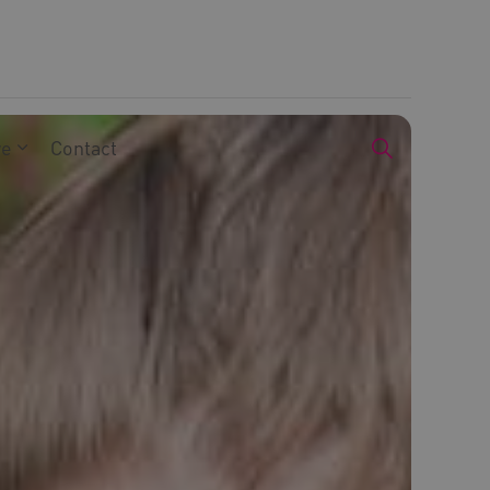
we
Contact