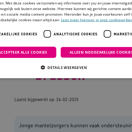
en. Met deze cookies verzamelen wij informatie over jou en jouw internetge
mogelijk ook buiten onze website. Hiermee kunnen wij gerichte content aanbi
 en sociale media content promoten. Hieronder kun je jouw voorkeuren zelf i
dzakelijke cookies staan altijd aan.
Lees meer hierover in onze cookieverklar
AKELIJKE COOKIES
ANALYTISCHE COOKIES
MARKETI
n naasten
Ondersteunen familie en naasten
Jonge mantelzorge
ACCEPTEER ALLE COOKIES
ALLEEN NOODZAKELIJKE COOKIE
Jonge mantelzo
DETAILS WEERGEVEN
brussen
Noodzakelijke cookies
Analytische cookies
Marketing cookies
Laatst bijgewerkt op: 26-02-2025
che cookies zorgen ervoor dat de website werkt. Deze cookies worden altijd geplaatst
ovider
/
Domein
Vervaldatum
Omschrijving
outube.com
5 maanden 4
Jonge mantelzorgers kunnen vaak ondersteuning
weken