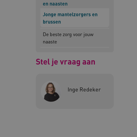
en naasten
__Secure-
.y
ROLLOUT_TOKEN
Jonge mantelzorgers en
FPLC
.k
brussen
De beste zorg voor jouw
Google Privacy Poli
naaste
__cf_bm
Cl
.v
Stel je vraag aan
BCSessionID
vi
Inge Redeker
ARRAffinity
Mi
.w
CookieScriptConsent
Co
ww