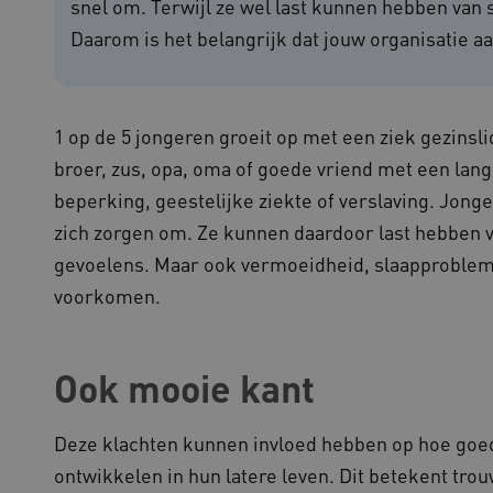
snel om. Terwijl ze wel last kunnen hebben van
outube.com
5 maanden 4
weken
Daarom is het belangrijk dat jouw organisatie aa
ennispleingehandicaptensector.nl
20 uur
Deze cookie wordt gebruikt 
functionaliteit voorkeuren 
op te slaan en te volgen om 
verbeteren. Het kan ook wor
verzamelen van analytics g
cy
1 op de 5 jongeren groeit op met een ziek gezinsli
gebruikers omgaan met de fu
broer, zus, opa, oma of goede vriend met een lan
29 minuten
Deze cookie wordt gebruikt
oudflare Inc.
51 seconden
tussen mensen en bots. Dit i
imeo.com
beperking, geestelijke ziekte of verslaving. Jon
om geldige rapporten te ku
gebruik van hun website.
zich zorgen om. Ze kunnen daardoor last hebben 
lans.blueconic.net
1 jaar 1
Dit cookie wordt gebruikt om
gevoelens. Maar ook vermoeidheid, slaapproblem
maand
onderhouden en ervoor te z
worden verzonden naar de b
voorkomen.
gebruikerssessie onderhoud
efficiëntie en prestaties.
Sessie
Deze cookie wordt ingesteld
crosoft Corporation
op het Windows Azure-cloud
ww.kennispleingehandicaptensector.nl
Ook mooie kant
gebruikt voor taakverdeling
de verzoeken om bezoekerspa
browsesessie naar dezelfde 
1 jaar
Deze cookie wordt gebruikt
okieScript
Deze klachten kunnen invloed hebben op hoe goed z
Script.com-service om de c
w.kennispleingehandicaptensector.nl
bezoekers te onthouden. De
ontwikkelen in hun latere leven. Dit betekent tro
Cookie-Script.com is noodzak