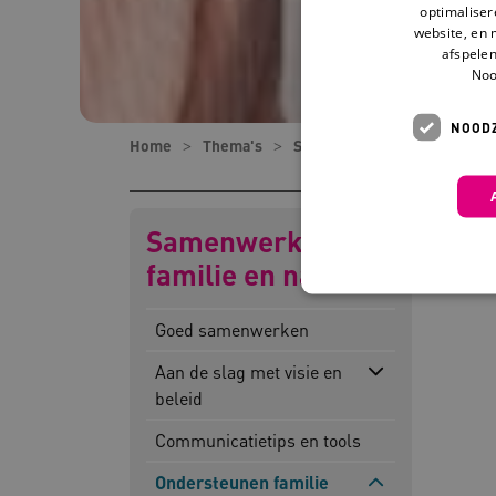
optimaliser
website, en 
afspelen
Noo
NOODZ
Home
Thema's
Samenwerken met familie e
Samenwerken met
familie en naasten
Goed samenwerken
Aan de slag met visie en
Deze functionele en technis
beleid
uw privacy.
Naam
Pr
Communicatietips en tools
__Secure-YNID
.y
Ondersteunen familie