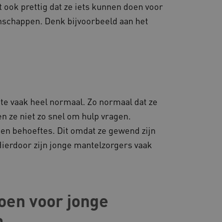
 ook prettig dat ze iets kunnen doen voor
gheidsondersteuning met
nschappen. Denk bijvoorbeeld aan het
omium-update, maken we
 voor elk van deze op duur
ties genaamd
gheidsondersteuning met
omium-update, maken we
 voor elk van deze op duur
ties genaamd
te vaak heel normaal. Zo normaal dat ze
om gebruikerssessies op
 gebruikersinteracties
en ze niet zo snel om hulp vragen.
en surfsessie.
gen behoeftes. Dit omdat ze gewend zijn
t Azure als hostingplatform
balancing, zorgt deze
 Hierdoor zijn jonge mantelzorgers vaak
n van één
d door dezelfde server in
eld.
doen voor jonge
d aan Google Universal
n
ke update is van de meer
om gebruikersgedrag en