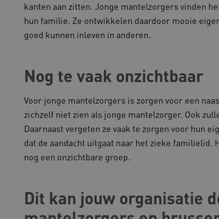
werken.
kanten aan zitten. Jonge mantelzorgers vinden het
1 week
Voor voortdurende plakkeri
azon.com Inc.
hun familie. Ze ontwikkelen daardoor mooie eige
CORS-use-cases na de Chr
lans.blueconic.net
extra plakkerigheidscookies
goed kunnen inleven in anderen.
gebaseerde plakkeringsfunc
AWSALBCORS (ALB).
1 week
Voor voortdurende plakkeri
azon.com Inc.
CORS-use-cases na de Chr
94.kennispleingehandicaptensector.nl
Nog te vaak onzichtbaar
extra plakkerigheidscookies
gebaseerde plakkeringsfunc
AWSALBCORS (ALB).
Voor jonge mantelzorgers is zorgen voor een naas
w.kennispleingehandicaptensector.nl
Sessie
Deze cookie wordt gebruikt 
de website te beheren, zodat
zichzelf niet zien als jonge mantelzorger. Ook zull
worden onthouden tijdens e
Daarnaast vergeten ze vaak te zorgen voor hun ei
Sessie
Bij het gebruik van Microsof
crosoft Corporation
en het inschakelen van load 
ww.kennispleingehandicaptensector.nl
dat de aandacht uitgaat naar het zieke familielid.
cookie ervoor dat verzoeke
bezoekersbrowsersessie altij
het cluster worden afgehand
nog een onzichtbare groep.
Dit kan jouw organisatie 
ovider
/
Domein
Vervaldatum
Omschrijving
ovider
/
Domein
Vervaldatum
Omschrijving
1 jaar 1
Deze cookienaam is gekoppel
ogle LLC
mantelzorgers en brusse
maand
Analytics - wat een belangrij
ennispleingehandicaptensector.nl
1 jaar 1
Deze cookie wordt gebruikt 
ogle