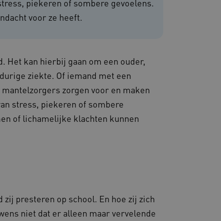
 stress, piekeren of sombere gevoelens.
ndacht voor ze heeft.
om de prestaties en
van de website-gebruikers
hun surfervaring te
den betrokken bij het
egevens om te meten hoe
d. Het kan hierbij gaan om een ouder,
ncties van de site.
gdurige ziekte. Of iemand met een
 om onderscheid te maken
s gunstig voor de website,
ge mantelzorgers zorgen voor en maken
nnen maken over het
van stress, piekeren of sombere
 gebruikerssessies te
en of lichamelijke klachten kunnen
orgen dat berichten
rowser die de
 voor operationele
 door websites die draaien
platform. Het wordt
 om ervoor te zorgen dat
gina's tijdens elke
server worden gerouteerd.
 door de Cookie-
ij presteren op school. En hoe zij zich
ookievoorkeuren van
 cookie-banner van
uwens niet dat er alleen maar vervelende
elijk om correct te