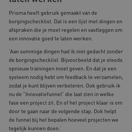
Deze functionele en technische cookies zorgen
ervoor dat de website werkt. Deze cookies
Prisma heeft gebruik gemaakt van de
worden altijd geplaatst en maken geen inbreuk
borgingschecklist. Dat is een lijst met dingen en
op uw privacy.
afspraken die je moet regelen en vastleggen om
Naam
Provider
/
Domein
een innovatie goed te laten werken.
__Secure-YNID
.youtube.com
‘Aan sommige dingen had ik niet gedacht zonder
__Secure-
.youtube.com
ROLLOUT_TOKEN
de borgingschecklist. Bijvoorbeeld dat je steeds
FPLC
.kennispleingehandicaptensector.nl
opnieuw trainingen moet geven. En dat je een
systeem nodig hebt om feedback te verzamelen,
zodat je kunt blijven verbeteren. Ook gebruik ik
nu de “Innovatiefunnel” die laat zien in welke
fase een project zit. En of het project klaar is om
door te gaan naar de volgende stap. Ook helpt
__cf_bm
Cloudflare Inc.
de funnel bij het bepalen hoeveel projecten we
Google Privacy Policy
.vimeo.com
tegelijk kunnen doen.’