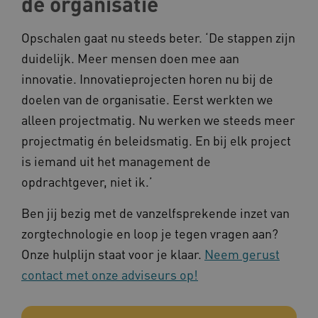
de organisatie
ARRAffinitySameSite
Microsoft Corporation
.www.kennispleingehandicaptensector.nl
Opschalen gaat nu steeds beter. ‘De stappen zijn
duidelijk. Meer mensen doen mee aan
innovatie. Innovatieprojecten horen nu bij de
doelen van de organisatie. Eerst werkten we
alleen projectmatig. Nu werken we steeds meer
projectmatig én beleidsmatig. En bij elk project
is iemand uit het management de
opdrachtgever, niet ik.’
Naam
Provider
/
Domein
_ga
Google LLC
Naam
Provider
/
Domein
Ben jij bezig met de vanzelfsprekende inzet van
.kennispleingehandicaptensector.nl
FPID
zorgtechnologie en loop je tegen vragen aan?
Google
.kennispleingehandicaptensector.nl
Onze hulplijn staat voor je klaar.
Neem gerust
contact met onze adviseurs op!
BCSessionID
www.kennispleingehandicaptensector.nl