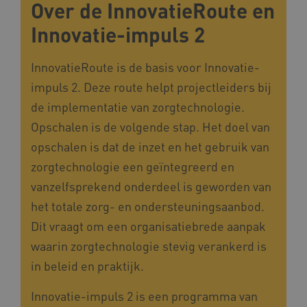
Over de InnovatieRoute en
Innovatie-impuls 2
InnovatieRoute is de basis voor Innovatie-
impuls 2. Deze route helpt projectleiders bij
de implementatie van zorgtechnologie.
Opschalen is de volgende stap. Het doel van
AWSALB
Amazon.com Inc.
a594.kennispleingehandicaptensector.nl
opschalen is dat de inzet en het gebruik van
zorgtechnologie een geïntegreerd en
vanzelfsprekend onderdeel is geworden van
_ga_NWZZME161M
.kennispleingehandicaptensector.nl
het totale zorg- en ondersteuningsaanbod.
Dit vraagt om een organisatiebrede aanpak
waarin zorgtechnologie stevig verankerd is
_ga_4F110RE8SJ
.kennispleingehandicaptensector.nl
in beleid en praktijk.
Innovatie-impuls 2 is een programma van