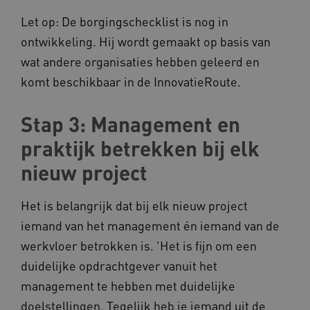
Let op: De borgingschecklist is nog in
ontwikkeling. Hij wordt gemaakt op basis van
BCSessionID
vilans.blueconic.net
wat andere organisaties hebben geleerd en
komt beschikbaar in de InnovatieRoute.
Stap 3: Management en
ARRAffinity
praktijk betrekken bij elk
Microsoft Corporation
.www.kennispleingehandicaptensector.nl
nieuw project
Het is belangrijk dat bij elk nieuw project
iemand van het management én iemand van de
werkvloer betrokken is. 'Het is fijn om een
CookieScriptConsent
CookieScript
duidelijke opdrachtgever vanuit het
www.kennispleingehandicaptensector.nl
management te hebben met duidelijke
doelstellingen. Tegelijk heb je iemand uit de