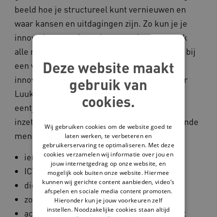
beeld hoe je structureel kunt vernieuwen en
waar kansen en uitdagingen zijn. Zo kun je je
innovatiestrategie verbeteren. Je neemt ook
alle mensen en rollen mee die je nodig hebt bij
Deze website maakt
een vernieuwing die waarde toevoegt: een
innovatie. Projectleider en innovatieadviseur
gebruik van
Luuk van den Elshout: ‘Ik zag dat ik in mijn
cookies.
eentje bezig was met het op grotere schaal
inzetten en borgen van innovaties.’ De volgende
Wij gebruiken cookies om de website goed te
mensen zijn ook nodig:
laten werken, te verbeteren en
gebruikerservaring te optimaliseren. Met deze
cookies verzamelen wij informatie over jou en
iemand van inkoop
jouw internetgedrag op onze website, en
ICT-beheerder
mogelijk ook buiten onze website. Hiermee
kunnen wij gerichte content aanbieden, video’s
digicoach
afspelen en sociale media content promoten.
zorgmedewerker
Hieronder kun je jouw voorkeuren zelf
instellen. Noodzakelijke cookies staan altijd
accountmanager voor het contact met het