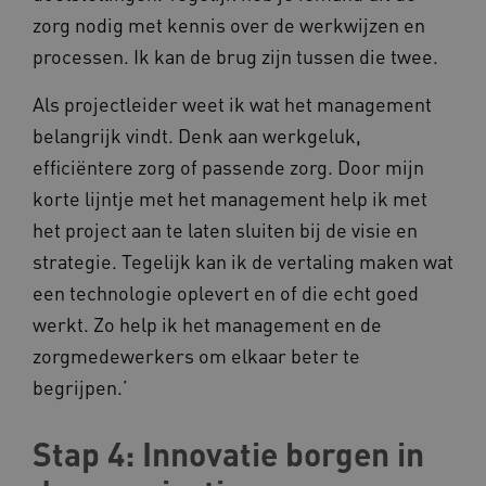
zorg nodig met kennis over de werkwijzen en
processen. Ik kan de brug zijn tussen die twee.
AWSALBCORS
Amazon.com Inc.
vilans.blueconic.net
Als projectleider weet ik wat het management
belangrijk vindt. Denk aan werkgeluk,
efficiëntere zorg of passende zorg. Door mijn
korte lijntje met het management help ik met
AWSALBCORS
Amazon.com Inc.
het project aan te laten sluiten bij de visie en
a594.kennispleingehandicaptensector.nl
strategie. Tegelijk kan ik de vertaling maken wat
een technologie oplevert en of die echt goed
werkt. Zo help ik het management en de
zorgmedewerkers om elkaar beter te
begrijpen.’
UMB_SESSION
www.kennispleingehandicaptensector.nl
Stap 4: Innovatie borgen in