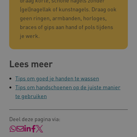
draag korte, schone nagels zonder
(gel)nagellak of kunstnagels. Draag ook
AWSALB
Amazon.com Inc.
a594.kennispleingehandicaptensector.nl
geen ringen, armbanden, horloges,
braces of gips aan hand of pols tijdens
je werk.
_ga_NWZZME161M
.kennispleingehandicaptensector.nl
Lees meer
_ga_4F110RE8SJ
.kennispleingehandicaptensector.nl
Tips om goed je handen te wassen
Tips om handschoenen op de juiste manier
VISITOR_INFO1_LIVE
Google LLC
ga_session_duration
www.kennispleingehandicaptensector.nl
te gebruiken
.youtube.com
Deel deze pagina via: