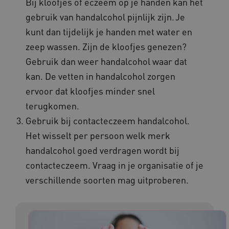
Bij kloofjes of eczeem op je handen kan het
gebruik van handalcohol pijnlijk zijn. Je
ARRAffinity
Microsoft Corporation
kunt dan tijdelijk je handen met water en
.www.kennispleingehandicaptensector.nl
zeep wassen. Zijn de kloofjes genezen?
Gebruik dan weer handalcohol waar dat
kan. De vetten in handalcohol zorgen
ervoor dat kloofjes minder snel
terugkomen.
CookieScriptConsent
CookieScript
Gebruik bij contacteczeem handalcohol.
www.kennispleingehandicaptensector.nl
Het wisselt per persoon welk merk
handalcohol goed verdragen wordt bij
contacteczeem. Vraag in je organisatie of je
AWSALBCORS
Amazon.com Inc.
verschillende soorten mag uitproberen.
vilans.blueconic.net