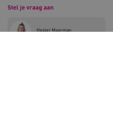
_ga_G3VHK6CSBS
.kennispleingehandicaptensector.nl
Stel je vraag aan
BCSessionID
a594.kennispleingehandicaptensector.nl
Hester Moerman
vuid
Vimeo.com Inc.
.vimeo.com
Inschrijven nieuwsbrief
YSC
Google LLC
.youtube.com
Wil je op de hoogte blijven van het laatste
nieuws en de handigste tips en tools voor de
gehandicaptenzorg? Meld je dan aan voor de
nieuwsbrief en ontvang direct het