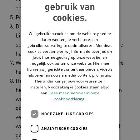
gebruik van
andere hand af. Wissel daarna van hand.
cookies.
Poets je duimen.
Draai met de vingertoppen in de
Wij gebruiken cookies om de website goed te
binnenkant van je hand om je nagels goed
laten werken, te verbeteren en
schoon te maken. Doe dit ook bij de andere
gebruikerservaring te optimaliseren. Met deze
cookies verzamelen wij informatie over jou en
hand.
jouw internetgedrag op onze website, en
Was met de ene hand de pols van de andere
mogelijk ook buiten onze website. Hiermee
kunnen wij gerichte content aanbieden, video’s
hand. Doe daarna de andere pols.
afspelen en sociale media content promoten.
Herhaal deze stappen tot je handen
Hieronder kun je jouw voorkeuren zelf
instellen. Noodzakelijke cookies staan altijd
helemaal droog zijn. Ga niet met je handen
aan.
Lees meer hierover in onze
wapperen. Wapperen laat de alcohol niet
cookieverklaring.
goed inwerken en kan ziektekiemen
NOODZAKELIJKE COOKIES
verspreiden. Zijn je handen droog? Dan
weet je dat de alcohol voldoende tijd heeft
ANALYTISCHE COOKIES
gehad om goed te werken.