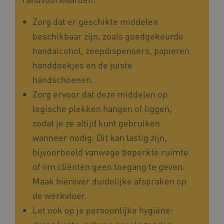
Zorg dat er geschikte middelen
beschikbaar zijn, zoals goedgekeurde
handalcohol, zeepdispensers, papieren
Naam
Provider
/
Domein
handdoekjes en de juiste
_ga
Google LLC
Naam
Provider
/
Domein
.kennispleingehandicaptensector.nl
handschoenen.
FPID
Google
Zorg ervoor dat deze middelen op
.kennispleingehandicaptensector.nl
logische plekken hangen of liggen,
zodat je ze altijd kunt gebruiken
wanneer nodig. Dit kan lastig zijn,
BCSessionID
www.kennispleingehandicaptensector.nl
bijvoorbeeld vanwege beperkte ruimte
of om cliënten geen toegang te geven.
Maak hierover duidelijke afspraken op
de werkvloer.
Let ook op je persoonlijke hygiëne: