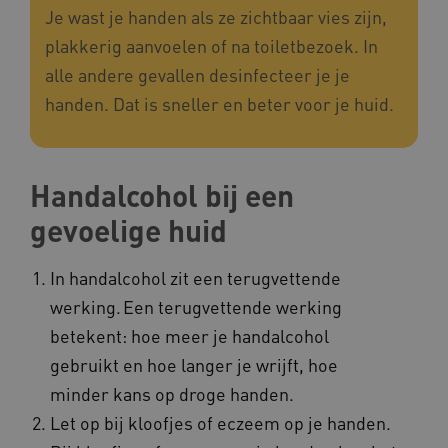
Je wast je handen als ze zichtbaar vies zijn,
__Secure-
.youtube.com
ROLLOUT_TOKEN
plakkerig aanvoelen of na toiletbezoek. In
FPLC
.kennispleingehandicaptensector.nl
alle andere gevallen desinfecteer je je
handen. Dat is sneller en beter voor je huid.
Handalcohol bij een
gevoelige huid
__cf_bm
Cloudflare Inc.
Google Privacy Policy
.vimeo.com
In handalcohol zit een terugvettende
werking. Een terugvettende werking
betekent: hoe meer je handalcohol
BCSessionID
vilans.blueconic.net
gebruikt en hoe langer je wrijft, hoe
minder kans op droge handen.
Let op bij kloofjes of eczeem op je handen.