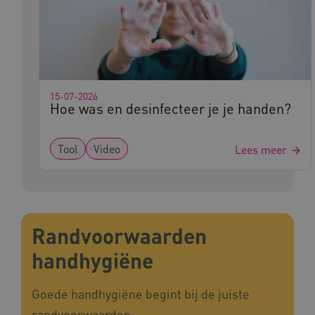
AWSALBCORS
Amazon.com Inc.
a594.kennispleingehandicaptensector.nl
15-07-2026
Hoe was en desinfecteer je je handen?
UMB_SESSION
www.kennispleingehandicaptensector.nl
Tool
Video
Lees meer
ARRAffinitySameSite
Microsoft Corporation
.www.kennispleingehandicaptensector.nl
Randvoorwaarden
handhygiëne
Goede handhygiëne begint bij de juiste
randvoorwaarden: