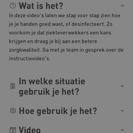
op uw privacy.
Wat is het?
Naam
Provider
/
Domein
In deze video's laten we stap voor stap zien hoe
__Secure-YNID
.youtube.com
je je handen goed wast, of desinfecteert. Zo
voorkom je dat ziekteverwekkers een kans
__Secure-
.youtube.com
ROLLOUT_TOKEN
krijgen en draag je bij aan een betere
FPLC
.kennispleingehandicaptensector.nl
zorgkwaliteit. Ga met je team in gesprek over de
instructievideo's.
In welke situatie
gebruik je het?
__cf_bm
Cloudflare Inc.
Google Privacy Policy
.vimeo.com
Hoe gebruik je het?
Video
BCSessionID
vilans.blueconic.net