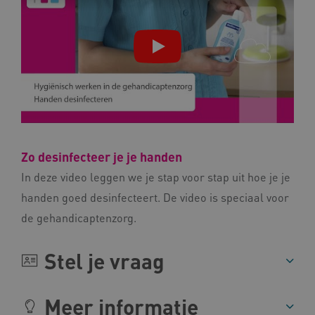
vilans.blueconic.net
AWSALBCORS
Amazon.com Inc.
a594.kennispleingehandicaptensector.nl
Zo desinfecteer je je handen
In deze video leggen we je stap voor stap uit hoe je je
handen goed desinfecteert. De video is speciaal voor
UMB_SESSION
www.kennispleingehandicaptensector.nl
de gehandicaptenzorg.
Stel je vraag
ARRAffinitySameSite
Microsoft Corporation
.www.kennispleingehandicaptensector.nl
Meer informatie