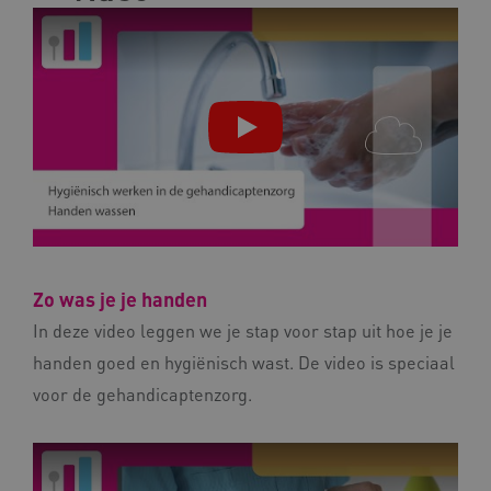
ARRAffinity
Microsoft Corporation
.www.kennispleingehandicaptensector.nl
Zo was je je handen
In deze video leggen we je stap voor stap uit hoe je je
CookieScriptConsent
CookieScript
www.kennispleingehandicaptensector.nl
handen goed en hygiënisch wast. De video is speciaal
voor de gehandicaptenzorg.
AWSALBCORS
Amazon.com Inc.