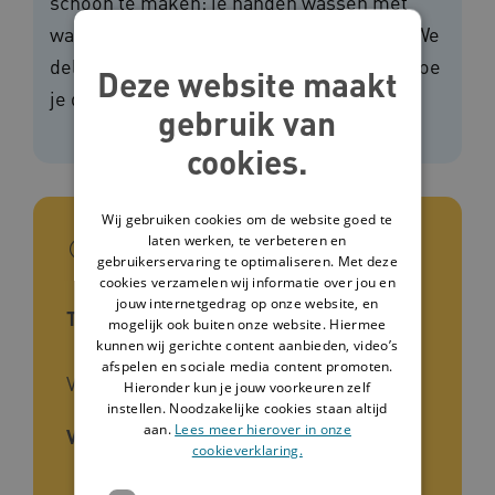
schoon te maken: je handen wassen met
water en zeep of handalcohol gebruiken. We
delen op deze pagina 2 instructievideo's hoe
Deze website maakt
je dit goed doet.
gebruik van
cookies.
Wij gebruiken cookies om de website goed te
In het kort
laten werken, te verbeteren en
gebruikerservaring te optimaliseren. Met deze
cookies verzamelen wij informatie over jou en
jouw internetgedrag op onze website, en
Type tool
mogelijk ook buiten onze website. Hiermee
kunnen wij gerichte content aanbieden, video’s
afspelen en sociale media content promoten.
Video
Hieronder kun je jouw voorkeuren zelf
instellen. Noodzakelijke cookies staan altijd
aan.
Lees meer hierover in onze
Voor wie
cookieverklaring.