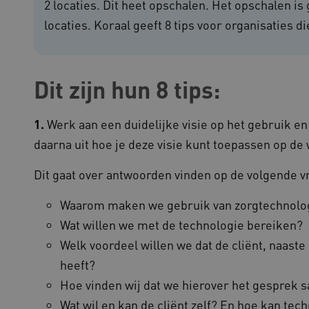
2 locaties. Dit heet opschalen. Het opschalen i
functionaliteit voorkeuren 
op te slaan en te volgen om 
locaties. Koraal geeft 8 tips voor organisaties d
verbeteren. Het kan ook wor
verzamelen van analytics g
cy
gebruikers omgaan met de fu
29 minuten
Deze cookie wordt gebruikt
oudflare Inc.
51 seconden
tussen mensen en bots. Dit i
imeo.com
Dit zijn hun 8 tips:
om geldige rapporten te ku
gebruik van hun website.
lans.blueconic.net
1 jaar 1
Dit cookie wordt gebruikt om
maand
onderhouden en ervoor te z
1.
Werk aan een duidelijke visie op het gebruik en
worden verzonden naar de b
gebruikerssessie onderhoud
daarna uit hoe je deze visie kunt toepassen op de
efficiëntie en prestaties.
Sessie
Deze cookie wordt ingesteld
crosoft Corporation
Dit gaat over antwoorden vinden op de volgende v
op het Windows Azure-cloud
ww.kennispleingehandicaptensector.nl
gebruikt voor taakverdeling
de verzoeken om bezoekerspa
Waarom maken we gebruik van zorgtechnolo
browsesessie naar dezelfde 
Wat willen we met de technologie bereiken?
1 jaar
Deze cookie wordt gebruikt
okieScript
Script.com-service om de c
w.kennispleingehandicaptensector.nl
Welk voordeel willen we dat de cliënt, naas
bezoekers te onthouden. De
Cookie-Script.com is noodzak
heeft?
werken.
Hoe vinden wij dat we hierover het gesprek
1 week
Voor voortdurende plakkeri
azon.com Inc.
CORS-use-cases na de Chr
lans.blueconic.net
Wat wil en kan de cliënt zelf? En hoe kan tec
extra plakkerigheidscookies