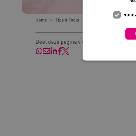
Noo
NOODZ
Home
Tips & Tools
Tips
Zorgtechnologie
Deel deze pagina via:
Deze functionele en technis
uw privacy.
Naam
Pr
__Secure-YNID
.y
__Secure-
.y
ROLLOUT_TOKEN
FPLC
.k