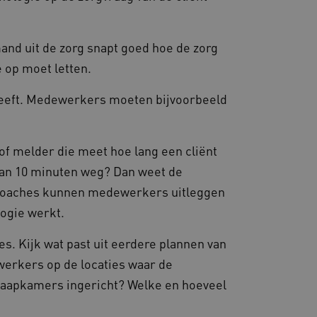
ties genaamd
gheidsondersteuning met
mand uit de zorg snapt goed hoe de zorg
omium-update, maken we
 voor elk van deze op duur
 op moet letten.
ties genaamd
 heeft. Medewerkers moeten bijvoorbeeld
om gebruikerssessies op
 gebruikersinteracties
en surfsessie.
t Azure als hostingplatform
balancing, zorgt deze
of melder die meet hoe lang een cliënt
n van één
d door dezelfde server in
 dan 10 minuten weg? Dan weet de
eld.
gicoaches kunnen medewerkers uitleggen
ogie werkt.
s. Kijk wat past uit eerdere plannen van
d aan Google Universal
erkers op de locaties waar de
ke update is van de meer
om gebruikersgedrag en
rvice van Google. Deze
 een meer persoonlijke
eke gebruikers te
 slaapkamers ingericht? Welke en hoeveel
ekeurig gegenereerd
nt-ID. Het is opgenomen in
gebruikerssessies te
e en wordt gebruikt om
rgen dat berichten worden