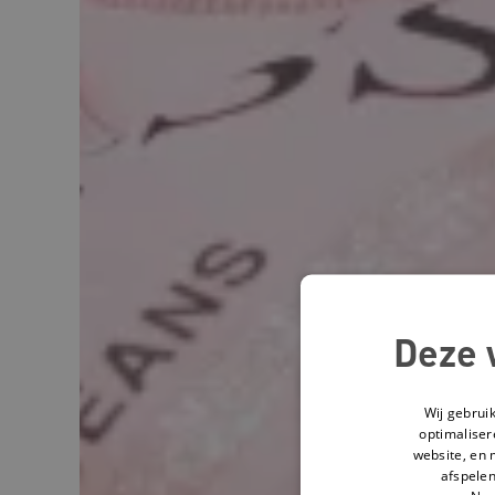
Deze 
Wij gebrui
optimaliser
website, en 
afspelen