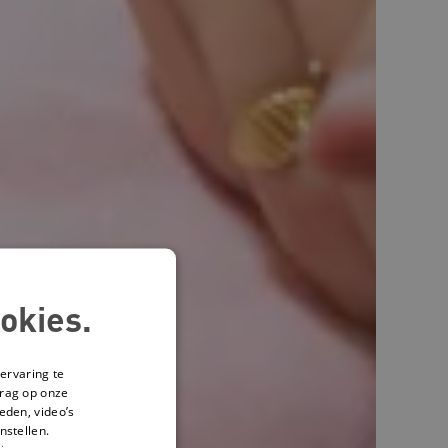
okies.
ervaring te
drag op onze
eden, video’s
nstellen.