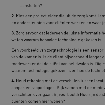
gebaseerde plakkeringsfunc
aansluiten?
AWSALBCORS (ALB).
1 week
Voor voortdurende plakkeri
azon.com Inc.
2.
Kies een projectleider die uit de zorg komt. Ie
CORS-use-cases na de Chr
94.kennispleingehandicaptensector.nl
extra plakkerigheidscookies
en ondersteuning voor cliënten werken en waar je
gebaseerde plakkeringsfunc
AWSALBCORS (ALB).
3.
Zorg ervoor dat iedereen de juiste informatie
w.kennispleingehandicaptensector.nl
Sessie
Deze cookie wordt gebruikt 
de website te beheren, zodat
weten waarom bepaalde technologie gekozen is.
worden onthouden tijdens e
Sessie
Bij het gebruik van Microsof
crosoft Corporation
en het inschakelen van load 
Een voorbeeld van zorgtechnologie is een sensor 
ww.kennispleingehandicaptensector.nl
cookie ervoor dat verzoeke
bezoekersbrowsersessie altij
van de kamer is. Is de cliënt bijvoorbeeld langer
het cluster worden afgehand
medewerker dat de cliënt aan het dwalen is. Di
waarom technologie gekozen is en hoe de technol
ovider
/
Domein
Vervaldatum
Omschrijving
4.
Houd rekening met de verschillen tussen locatie
ovider
/
Domein
Vervaldatum
Omschrijving
1 jaar 1
Deze cookienaam is gekoppel
ogle LLC
aanpak en rapportages. Kijk samen met de medew
maand
Analytics - wat een belangrij
ennispleingehandicaptensector.nl
1 jaar 1
Deze cookie wordt gebruikt 
ogle
algemeen gebruikte analysese
maand
voorkeuren bij te houden om
ennispleingehandicaptensector.nl
cookie wordt gebruikt om uni
verschillen over gaan. Bijvoorbeeld: Hoe zijn de
ervaring te bieden.
onderscheiden door een will
nummer toe te wijzen als kla
cliënten komen hier wonen?
w.kennispleingehandicaptensector.nl
Sessie
Dit cookie wordt gebruikt om 
elk paginaverzoek op een sit
onderhouden en ervoor te zo