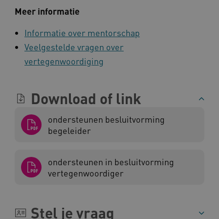
vilans.blueconic.net
Meer informatie
Informatie over mentorschap
Veelgestelde vragen over
vertegenwoordiging
AWSALBCORS
Amazon.com Inc.
a594.kennispleingehandicaptensector.nl
Download of link
ondersteunen besluitvorming
begeleider
UMB_SESSION
www.kennispleingehandicaptensector.nl
ondersteunen in besluitvorming
vertegenwoordiger
ARRAffinitySameSite
Microsoft Corporation
.www.kennispleingehandicaptensector.nl
Stel je vraag