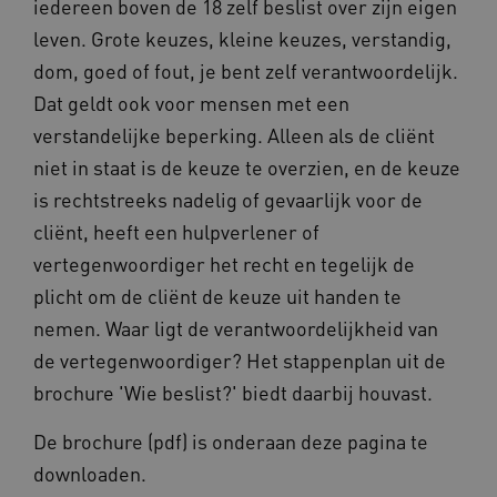
iedereen boven de 18 zelf beslist over zijn eigen
leven. Grote keuzes, kleine keuzes, verstandig,
dom, goed of fout, je bent zelf verantwoordelijk.
Dat geldt ook voor mensen met een
verstandelijke beperking. Alleen als de cliënt
ARRAffinity
Microsoft Corporation
niet in staat is de keuze te overzien, en de keuze
.www.kennispleingehandicaptensector.nl
is rechtstreeks nadelig of gevaarlijk voor de
cliënt, heeft een hulpverlener of
vertegenwoordiger het recht en tegelijk de
plicht om de cliënt de keuze uit handen te
nemen. Waar ligt de verantwoordelijkheid van
CookieScriptConsent
CookieScript
de vertegenwoordiger? Het stappenplan uit de
www.kennispleingehandicaptensector.nl
brochure 'Wie beslist?' biedt daarbij houvast.
De brochure (pdf) is onderaan deze pagina te
downloaden.
AWSALBCORS
Amazon.com Inc.