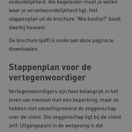
onduidelijkheid. Als begeleider moet je weten
op uw privacy.
waar je verantwoordelijkheid ligt. Het
Naam
Provider
/
Domein
stappenplan uit de brochure 'Wie beslist?' biedt
__Secure-YNID
.youtube.com
daarbij houvast.
__Secure-
.youtube.com
ROLLOUT_TOKEN
De brochure (pdf) is onderaan deze pagina te
FPLC
.kennispleingehandicaptensector.nl
downloaden.
Stappenplan voor de
vertegenwoordiger
Vertegenwoordigers zijn heel belangrijk in het
__cf_bm
Cloudflare Inc.
leven van mensen met een beperking, maar ze
Google Privacy Policy
.vimeo.com
hebben niet vanzelfsprekend de zeggenschap
over de cliënt. Die zeggenschap ligt bij de cliënt
zelf. Uitgangspunt in de wetgeving is dat
BCSessionID
vilans.blueconic.net