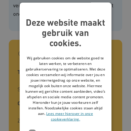
vertegenwoordigers en begeleiders bij het
ondersteunen van besluitvorming.
Deze website maakt
gebruik van
cookies.
In het kort
Wij gebruiken cookies om de website goed te
laten werken, te verbeteren en
gebruikerservaring te optimaliseren. Met deze
Type tool
cookies verzamelen wij informatie over jou en
jouw internetgedrag op onze website, en
mogelijk ook buiten onze website. Hiermee
Stappenplan, Brochure
kunnen wij gerichte content aanbieden, video’s
afspelen en sociale media content promoten.
Hieronder kun je jouw voorkeuren zelf
Ontwikkelaar
instellen. Noodzakelijke cookies staan altijd
aan.
Lees meer hierover in onze
cookieverklaring.
Zorgorganisatie Abrona