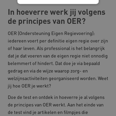
In hoeverre werk jij volgens
Noodzakelijke cookies
Analytische cookies
de principes van OER?
Marketing cookies
Deze functionele en technische cookies zorgen
OER (Ondersteuning Eigen Regievoering):
ervoor dat de website werkt. Deze cookies
iedereen voert per definitie eigen regie over zijn
worden altijd geplaatst en maken geen inbreuk
op uw privacy.
of haar leven. Als professional is het belangrijk
Naam
Provider
/
Domein
dat je dat voeren van de eigen regie niet onnodig
__Secure-YNID
.youtube.com
belemmert of hindert. Dat doe je via bepaald
gedrag en via de wijze waarop zorg- en
__Secure-
.youtube.com
ROLLOUT_TOKEN
welzijnsactiviteiten georganiseerd worden. Weet
FPLC
.kennispleingehandicaptensector.nl
jij hoe OER je werkt?
Doe de test en ontdek in hoeverre je al volgens
de principes van OER werkt. Aan het einde van
de test vind je artikelen en filmpjes die