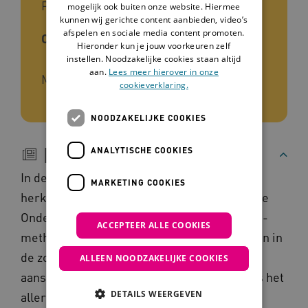
Praktijk
mogelijk ook buiten onze website. Hiermee
kunnen wij gerichte content aanbieden, video’s
afspelen en sociale media content promoten.
Ontwikkelaar
Hieronder kun je jouw voorkeuren zelf
instellen. Noodzakelijke cookies staan altijd
aan.
Lees meer hierover in onze
Movisie Academie
cookieverklaring.
NOODZAKELIJKE COOKIES
Beschrijving
ANALYTISCHE COOKIES
In de gratis OER test kunnen begeleiders
MARKETING COOKIES
herkennen in hoeverre zij werken volgens de
Ondersteuning Eigen Regievoering. De OER-
ACCEPTEER ALLE COOKIES
methodiek staat voor een manier van werken in
de zorg- en welzijnssector waarbij het
ALLEEN NOODZAKELIJKE COOKIES
aansluiten bij de eigen regie van mensen als het
DETAILS WEERGEVEN
allerbelangrijkst wordt beschouwd.