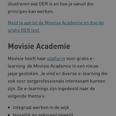
illustreren wat OER is en hoe je vanuit die
principes kan werken.
__cf_bm
Cloudflare Inc.
Google Privacy Policy
.vimeo.com
Meld je aan bij de Movisie Academie en doe de
gratis OER test
BCSessionID
vilans.blueconic.net
Movisie Academie
Movisie heeft haar
platform
voor gratis e-
learning de Movisie Academie in een nieuw
jasje gestoken. Je vind er diverse e-learning die
ARRAffinity
Microsoft Corporation
ook voor zorgprofessionals interessant kunnen
.www.kennispleingehandicaptensector.nl
zijn. De e-learnings zijn ingedeeld naar de
volgende thema’s:
integraal werken in de wijk
huiselijk en seksueel geweld