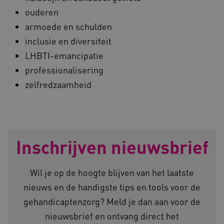
ouderen
CookieScriptConsent
CookieScript
www.kennispleingehandicaptensector.nl
armoede en schulden
inclusie en diversiteit
LHBTI-emancipatie
professionalisering
AWSALBCORS
Amazon.com Inc.
zelfredzaamheid
vilans.blueconic.net
Inschrijven nieuwsbrief
AWSALBCORS
Amazon.com Inc.
a594.kennispleingehandicaptensector.nl
Wil je op de hoogte blijven van het laatste
nieuws en de handigste tips en tools voor de
gehandicaptenzorg? Meld je dan aan voor de
nieuwsbrief en ontvang direct het