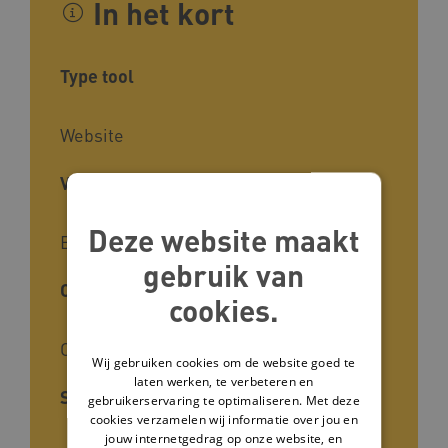
In het kort
Type tool
Website
Voor wie
Deze website maakt
Begeleiders
gebruik van
Cliëntgroep
cookies.
Cliënten
Wij gebruiken cookies om de website goed te
laten werken, te verbeteren en
Soort kennis
gebruikerservaring te optimaliseren. Met deze
cookies verzamelen wij informatie over jou en
jouw internetgedrag op onze website, en