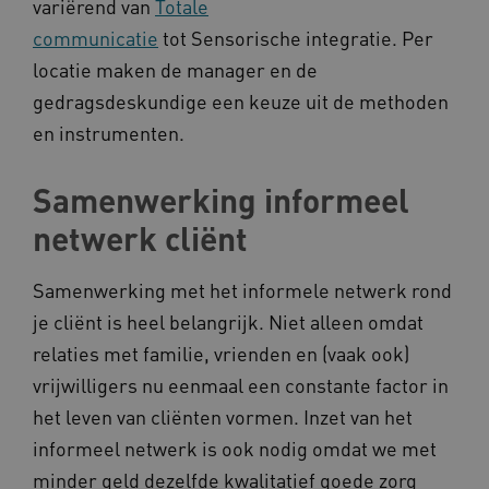
variërend van
Totale
__Secure-
.youtube.com
ROLLOUT_TOKEN
communicatie
tot Sensorische integratie. Per
FPLC
.kennispleingehandicaptensector.nl
locatie maken de manager en de
gedragsdeskundige een keuze uit de methoden
en instrumenten.
Samenwerking informeel
netwerk cliënt
__cf_bm
Cloudflare Inc.
Google Privacy Policy
.vimeo.com
Samenwerking met het informele netwerk rond
je cliënt is heel belangrijk. Niet alleen omdat
relaties met familie, vrienden en (vaak ook)
vrijwilligers nu eenmaal een constante factor in
BCSessionID
vilans.blueconic.net
het leven van cliënten vormen. Inzet van het
informeel netwerk is ook nodig omdat we met
minder geld dezelfde kwalitatief goede zorg