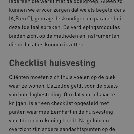
iedereen die werkt met de doelgroep. Alleen zo
kunnen we ervoor zorgen dat we als begeleiders
(A,B en C), gedragsdeskundigen en paramedici
dezelfde taal spreken. De verdiepingsmodules
Naam
Provider
/
Domein
bieden zicht op de methoden en instrumenten
_ga
Google LLC
Naam
Provider
/
Domein
die de locaties kunnen inzetten.
.kennispleingehandicaptensector.nl
FPID
Google
.kennispleingehandicaptensector.nl
Checklist huisvesting
Cliënten moeten zich thuis voelen op de plek
BCSessionID
www.kennispleingehandicaptensector.nl
waar ze wonen. Datzelfde geldt voor de plaats
van hun dagbesteding. Om dat voor elkaar te
krijgen, is er een checklist opgesteld met
punten waarmee Eemhart in de huisvesting
voortdurend rekening houdt. Na geluid en
overzicht zijn andere aandachtspunten op de