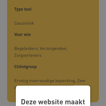
Type tool
Casuïstiek
Voor wie
Begeleiders, Verzorgenden,
Zorgverleners
Cliëntgroep
Ernstig meervoudige beperking, Zeer
ernstig verstandelijke beperking
Deze website maakt