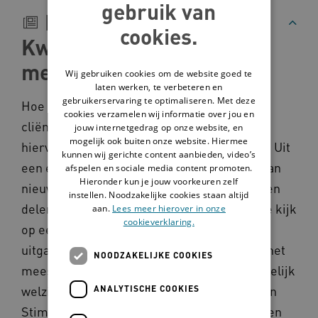
gebruik van
Beschrijving
cookies.
Kwaliteit van leven voor
mensen met EVMB
Wij gebruiken cookies om de website goed te
laten werken, te verbeteren en
gebruikerservaring te optimaliseren. Met deze
Hoe vergroot je de kwaliteit van leven van
cookies verzamelen wij informatie over jou en
cliënten met EVMB? Vanuit Eemhart wordt
jouw internetgedrag op onze website, en
mogelijk ook buiten onze website. Hiermee
hiervoor met een aantal methodes gewerkt. Uit
kunnen wij gerichte content aanbieden, video’s
een enquête blijkt dat er geen behoefte is aan
afspelen en sociale media content promoten.
Hieronder kun je jouw voorkeuren zelf
nieuwe methodes. Wel aan het verzamelen en
instellen. Noodzakelijke cookies staan altijd
delen van kennis. Voor de organisatie zijn de kijk
aan.
Lees meer hierover in onze
cookieverklaring.
op een goed leven (
methode LACCS
) en de
uitgangspunten van de methode-Vlaskamp het
NOODZAKELIJKE COOKIES
meest belangrijk. LACCS staat voor: Lichamelijk
welzijn, Alertheid, Contact, Communicatie en
ANALYTISCHE COOKIES
Stimulerende tijdsbesteding. Als het voor een