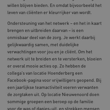
willen blijven bieden. En omdat bijvoorbeeld het
ARRAffinity
Microsoft Corporation
leven van cliënten er kleurrijker van wordt.
.www.kennispleingehandicaptensector.nl
Ondersteuning van het netwerk – en het in kaart
brengen en uitbreiden daarvan – is een
onmisbaar deel van de zorg. Je werkt daarbij
gelijkwaardig samen, met duidelijke
verwachtingen voor jou en je cliënt. Om het
CookieScriptConsent
CookieScript
www.kennispleingehandicaptensector.nl
netwerk uit te breiden en te versterken, bloeien
er overal mooie acties op. Zo hebben de
collega’s van locatie Hoenderberg een
Facebook-pagina voor vrijwilligers geopend. Bij
AWSALBCORS
Amazon.com Inc.
een jaarlijkse teamactiviteit voeren verwanten
vilans.blueconic.net
de zorgtaken uit. Op locatie Nieuwenoord doen
sommige groepen een beroep op de familie
voor de was of dagjes-uit, en strekken mensen