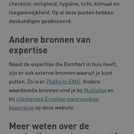
checklist: veiligheid, hygiëne, licht, klimaat en
AWSALB
Amazon.com Inc.
toegankelijkheid. Op al deze punten hebben
a594.kennispleingehandicaptensector.nl
deskundigen geadviseerd.
Andere bronnen van
_ga_NWZZME161M
.kennispleingehandicaptensector.nl
expertise
Naast de expertise die Eemhart in huis heeft,
_ga_4F110RE8SJ
.kennispleingehandicaptensector.nl
zijn er ook externe bronnen waaruit je kunt
putten. Zo is er
Platform EMG
. Andere
VISITOR_INFO1_LIVE
Google LLC
waardevolle bronnen vind je bij
Multiplus
en
ga_session_duration
www.kennispleingehandicaptensector.nl
.youtube.com
bij
cliëntgroep Ernstige meervoudige
beperking
op deze website.
Meer weten over de
_ga_G3VHK6CSBS
.kennispleingehandicaptensector.nl