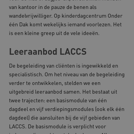
van kantoor in de pauze de benen als
AWSALBCORS
Amazon.com Inc.
wandelvrijwilliger. Op kinderdagcentrum Onder
a594.kennispleingehandicaptensector.nl
één Dak komt wekelijks iemand voorlezen. Het
is een kleine greep uit de vele ideeën.
Leeraanbod LACCS
UMB_SESSION
www.kennispleingehandicaptensector.nl
De begeleiding van cliënten is ingewikkeld en
specialistisch. Om het niveau van de begeleiding
verder te ontwikkelen, stelden we een
ARRAffinitySameSite
Microsoft Corporation
uitgebreid leeraanbod samen. Het bestaat uit
.www.kennispleingehandicaptensector.nl
twee trajecten: een basismodule van één
dagdeel en vijf verdiepingsmodules (ook elk één
dagdeel) die aansluiten bij de vijf gebieden van
LACCS. De basismodule is verplicht voor