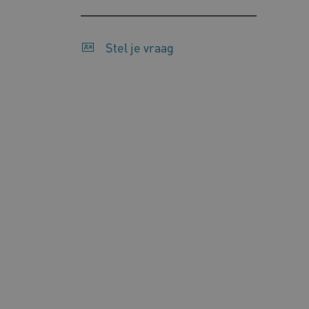
Google Privacy Poli
Stel je vraag
__cf_bm
Cl
.v
BCSessionID
vi
ARRAffinity
Mi
.w
CookieScriptConsent
Co
ww
AWSALBCORS
Am
vi