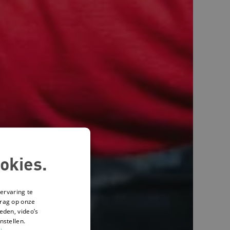
okies.
ervaring te
drag op onze
eden, video’s
nstellen.