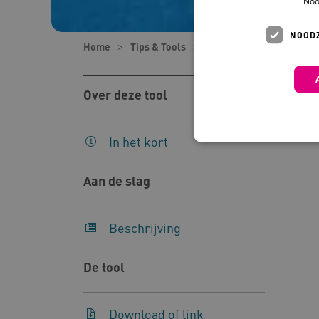
Noo
NOODZ
Home
Tips & Tools
Tools
Inspiratiegids:
Over deze tool
In het kort
Aan de slag
Deze functionele en technis
uw privacy.
Beschrijving
Naam
Pr
__Secure-YNID
.y
De tool
__Secure-
.y
ROLLOUT_TOKEN
Download of link
FPLC
.k