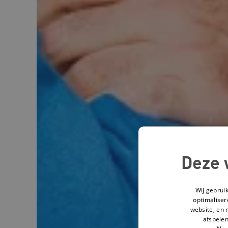
Deze 
Wij gebrui
optimaliser
website, en 
afspelen