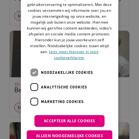
gebruikerservaring te optimaliseren. Met deze
cookies verzamelen wij informatie over jou en
Methode
Werkboek
jouw internetgedrag op onze website, en
mogelijk ook buiten onze website. Hiermee
kunnen wij gerichte content aanbieden, video’s
afspelen en sociale media content promoten.
Hieronder kun je jouw voorkeuren zelf
instellen. Noodzakelijke cookies staan altijd
aan.
Lees meer hierover in onze
cookieverklaring.
NOODZAKELIJKE COOKIES
22-05-2025
ANALYTISCHE COOKIES
Belevingsgerichte zorg
MARKETING COOKIES
Methode
Handreiking
ACCEPTEER ALLE COOKIES
ALLEEN NOODZAKELIJKE COOKIES