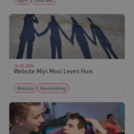
vuid
Vimeo.com Inc.
.vimeo.com
YSC
Google LLC
.youtube.com
16-02-2024
Website Mijn Mooi Leven Huis
Website
Handreiking