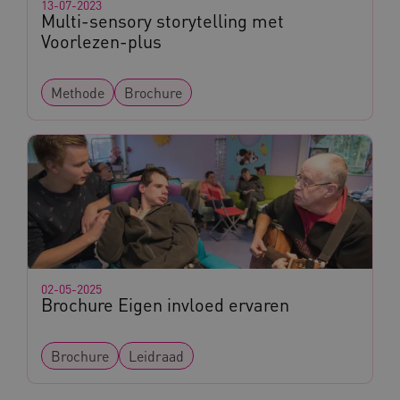
13-07-2023
Multi-sensory storytelling met
Voorlezen-plus
CookieScriptConsent
CookieScript
Methode
Brochure
www.kennispleingehandicaptensector.nl
AWSALBCORS
Amazon.com Inc.
vilans.blueconic.net
02-05-2025
Brochure Eigen invloed ervaren
AWSALBCORS
Amazon.com Inc.
a594.kennispleingehandicaptensector.nl
Brochure
Leidraad