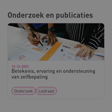
Onderzoek en publicaties
UMB_SESSION
www.kennispleingehandicaptensector.nl
ARRAffinitySameSite
Microsoft Corporation
.www.kennispleingehandicaptensector.nl
15-12-2023
Betekenis, ervaring en ondersteuning
van zelfbepaling
Onderzoek
Leidraad
Naam
Provider
/
Domein