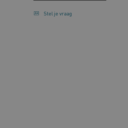
Stel je vraag
ARRAffinity
Mi
.w
CookieScriptConsent
Co
ww
AWSALBCORS
Am
vi
AWSALBCORS
Am
a5
UMB_SESSION
ww
ARRAffinitySameSite
Mi