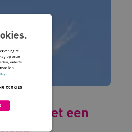
okies.
ervaring te
drag op onze
eden, video’s
nstellen.
ing.
NG COOKIES
S
 mensen met een
dicap