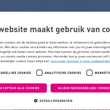
website maakt gebruik van co
ken cookies om de website goed te laten werken, te verbeteren en gebruikers
en. Met deze cookies verzamelen wij informatie over jou en jouw internetge
mogelijk ook buiten onze website. Hiermee kunnen wij gerichte content aanbi
 en sociale media content promoten. Hieronder kun je jouw voorkeuren zelf i
dzakelijke cookies staan altijd aan.
Lees meer hierover in onze cookieverklar
AKELIJKE COOKIES
ANALYTISCHE COOKIES
MARKETI
 bij mensen met een verstandelijke handicap
ACCEPTEER ALLE COOKIES
ALLEEN NOODZAKELIJKE COOKIE
Kwijt! Verlies bij
DETAILS WEERGEVEN
verstandelijke han