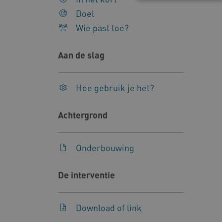
Doel
Wie past toe?
Deze functionele en technis
uw privacy.
Aan de slag
Naam
Pr
__Secure-YNID
.y
Hoe gebruik je het?
__Secure-
.y
ROLLOUT_TOKEN
Achtergrond
FPLC
.k
Onderbouwing
Google Privacy Poli
__cf_bm
Cl
De interventie
.v
BCSessionID
vi
Download of link