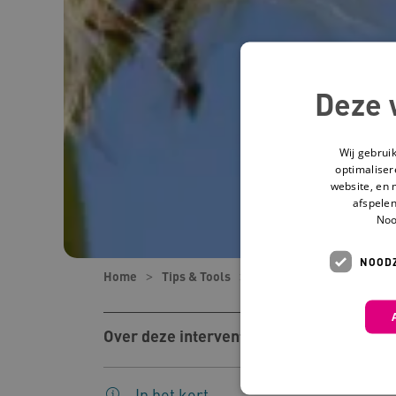
Deze 
Wij gebrui
optimaliser
website, en 
afspelen
Noo
NOODZ
Home
Tips & Tools
Tools
Kwijt! Verlies
Over deze interventie
In het kort