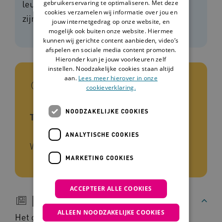
leuk, lekker en niet ingewikkeld hoeft te
gebruikerservaring te optimaliseren. Met deze
cookies verzamelen wij informatie over jou en
zijn.
jouw internetgedrag op onze website, en
mogelijk ook buiten onze website. Hiermee
kunnen wij gerichte content aanbieden, video’s
afspelen en sociale media content promoten.
Hieronder kun je jouw voorkeuren zelf
instellen. Noodzakelijke cookies staan altijd
aan.
Lees meer hierover in onze
In het kort
cookieverklaring.
NOODZAKELIJKE COOKIES
Type tool
ANALYTISCHE COOKIES
Website
MARKETING COOKIES
ACCEPTEER ALLE COOKIES
Beschrijving
ALLEEN NOODZAKELIJKE COOKIES
Het getekende meisje Steffie vertelt op een