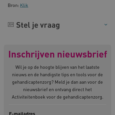
Bron:
Klik
Stel je vraag
__cf_bm
Cloudflare Inc.
Google Privacy Policy
.vimeo.com
Inschrijven nieuwsbrief
BCSessionID
vilans.blueconic.net
Wil je op de hoogte blijven van het laatste
nieuws en de handigste tips en tools voor de
gehandicaptenzorg? Meld je dan aan voor de
nieuwsbrief en ontvang direct het
ARRAffinity
Microsoft Corporation
.www.kennispleingehandicaptensector.nl
Activiteitenboek voor de gehandicaptenzorg.
E-mailadres