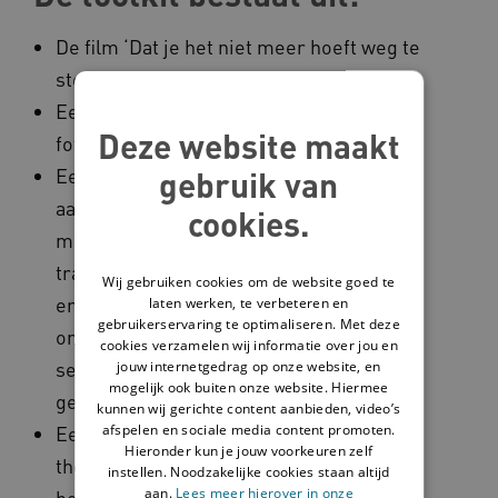
De film ‘Dat je het niet meer hoeft weg te
stoppen’.
Een groot boek en kleine boekjes met
Deze website maakt
foto’s en uitspraken.
Een training voor
gebruik van
aandachtsfunctionarissen seksueel
cookies.
misbruik en ervaringsdeskundigen. De
training wordt gegeven door
Wij gebruiken cookies om de website goed te
ervaringsdeskundigen. De inhoud gaat
laten werken, te verbeteren en
gebruikerservaring te optimaliseren. Met deze
onder andere in op hoe trauma door
cookies verzamelen wij informatie over jou en
seksueel misbruik te herkennen en het
jouw internetgedrag op onze website, en
mogelijk ook buiten onze website. Hiermee
gebruik van de toolkit.
kunnen wij gerichte content aanbieden, video’s
afspelen en sociale media content promoten.
Een training en een script om zelf
Hieronder kun je jouw voorkeuren zelf
themabijeenkomsten voor cliënten,
instellen. Noodzakelijke cookies staan altijd
aan.
Lees meer hierover in onze
begeleiders en naasten te organiseren.