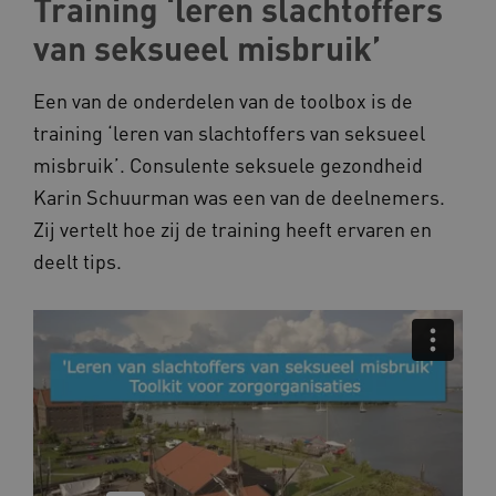
Training ‘leren slachtoffers
Deze functionele en technische cookies zorgen
ervoor dat de website werkt. Deze cookies
van seksueel misbruik’
worden altijd geplaatst en maken geen inbreuk
op uw privacy.
Een van de onderdelen van de toolbox is de
Naam
Provider
/
Domein
training ‘leren van slachtoffers van seksueel
__Secure-YNID
.youtube.com
misbruik’. Consulente seksuele gezondheid
__Secure-
.youtube.com
Karin Schuurman was een van de deelnemers.
ROLLOUT_TOKEN
Zij vertelt hoe zij de training heeft ervaren en
FPLC
.kennispleingehandicaptensector.nl
deelt tips.
__cf_bm
Cloudflare Inc.
Google Privacy Policy
.vimeo.com