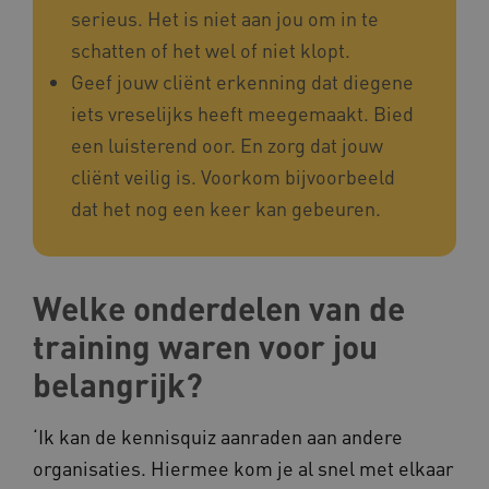
ga_session_duration
www.kennispleingehandicaptensector.nl
.youtube.com
serieus. Het is niet aan jou om in te
schatten of het wel of niet klopt.
Geef jouw cliënt erkenning dat diegene
iets vreselijks heeft meegemaakt. Bied
een luisterend oor. En zorg dat jouw
_ga_G3VHK6CSBS
.kennispleingehandicaptensector.nl
cliënt veilig is. Voorkom bijvoorbeeld
dat het nog een keer kan gebeuren.
BCSessionID
a594.kennispleingehandicaptensector.nl
Welke onderdelen van de
training waren voor jou
belangrijk?
‘Ik kan de kennisquiz aanraden aan andere
vuid
Vimeo.com Inc.
.vimeo.com
organisaties. Hiermee kom je al snel met elkaar