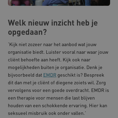
ARRAffinitySameSite
Microsoft Corporation
.www.kennispleingehandicaptensector.nl
Welk nieuw inzicht heb je
opgedaan?
‘Kijk niet zozeer naar het aanbod wat jouw
organisatie biedt. Luister vooral naar waar jouw
cliënt behoefte aan heeft. Kijk ook naar
mogelijkheden buiten je organisatie. Denk je
Naam
Provider
/
Domein
bijvoorbeeld dat
EMDR
geschikt is? Bespreek
_ga
Google LLC
Naam
Provider
/
Domein
.kennispleingehandicaptensector.nl
dit dan met je cliënt of diegene zoiets wil. Zorg
FPID
Google
.kennispleingehandicaptensector.nl
vervolgens voor een goede overdracht. EMDR is
een therapie voor mensen die last blijven
houden van een schokkende ervaring. Hier kan
seksueel misbruik ook onder vallen.’
BCSessionID
www.kennispleingehandicaptensector.nl