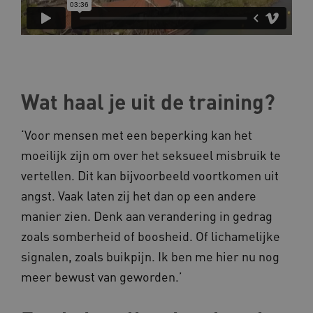
BCSessionID
vilans.blueconic.net
Wat haal je uit de training?
‘Voor mensen met een beperking kan het
ARRAffinity
Microsoft Corporation
.www.kennispleingehandicaptensector.nl
moeilijk zijn om over het seksueel misbruik te
vertellen. Dit kan bijvoorbeeld voortkomen uit
angst. Vaak laten zij het dan op een andere
manier zien. Denk aan verandering in gedrag
zoals somberheid of boosheid. Of lichamelijke
signalen, zoals buikpijn. Ik ben me hier nu nog
CookieScriptConsent
CookieScript
www.kennispleingehandicaptensector.nl
meer bewust van geworden.’