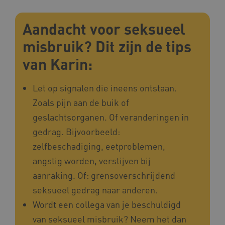
Aandacht voor seksueel
misbruik? Dit zijn de tips
van Karin:
Let op signalen die ineens ontstaan.
AWSALB
Amazon.com Inc.
a594.kennispleingehandicaptensector.nl
Zoals pijn aan de buik of
geslachtsorganen. Of veranderingen in
gedrag. Bijvoorbeeld:
_ga_NWZZME161M
.kennispleingehandicaptensector.nl
zelfbeschadiging, eetproblemen,
angstig worden, verstijven bij
aanraking. Of: grensoverschrijdend
_ga_4F110RE8SJ
.kennispleingehandicaptensector.nl
seksueel gedrag naar anderen.
Wordt een collega van je beschuldigd
van seksueel misbruik? Neem het dan
VISITOR_INFO1_LIVE
Google LLC