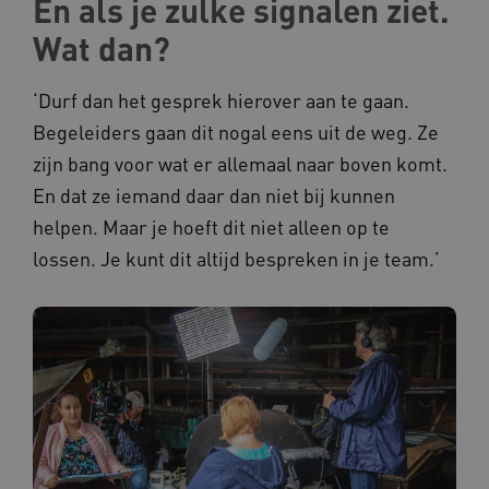
En als je zulke signalen ziet.
Wat dan?
AWSALBCORS
Amazon.com Inc.
vilans.blueconic.net
‘Durf dan het gesprek hierover aan te gaan.
Begeleiders gaan dit nogal eens uit de weg. Ze
zijn bang voor wat er allemaal naar boven komt.
En dat ze iemand daar dan niet bij kunnen
AWSALBCORS
Amazon.com Inc.
helpen. Maar je hoeft dit niet alleen op te
a594.kennispleingehandicaptensector.nl
lossen. Je kunt dit altijd bespreken in je team.’
UMB_SESSION
www.kennispleingehandicaptensector.nl