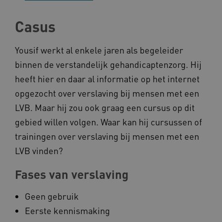
Casus
BCSessionID
vilans.blueconic.net
Yousif werkt al enkele jaren als begeleider
binnen de verstandelijk gehandicaptenzorg. Hij
heeft hier en daar al informatie op het internet
opgezocht over verslaving bij mensen met een
LVB. Maar hij zou ook graag een cursus op dit
ARRAffinity
Microsoft Corporation
.www.kennispleingehandicaptensector.nl
gebied willen volgen. Waar kan hij cursussen of
trainingen over verslaving bij mensen met een
LVB vinden?
Fases van verslaving
CookieScriptConsent
CookieScript
Geen gebruik
www.kennispleingehandicaptensector.nl
Eerste kennismaking