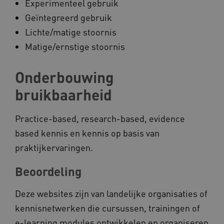
Experimenteel gebruik
Geïntegreerd gebruik
Lichte/matige stoornis
AWSALBCORS
Amazon.com Inc.
vilans.blueconic.net
Matige/ernstige stoornis
Onderbouwing
bruikbaarheid
AWSALBCORS
Amazon.com Inc.
Practice-based, research-based, evidence
a594.kennispleingehandicaptensector.nl
based kennis en kennis op basis van
praktijkervaringen.
Beoordeling
UMB_SESSION
www.kennispleingehandicaptensector.nl
Deze websites zijn van landelijke organisaties of
kennisnetwerken die cursussen, trainingen of
e-learning modules ontwikkelen en organiseren