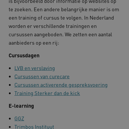
is bijvoorbeeld door informatie op websites op
te zoeken. Een andere belangrijke manier is om
Deze functionele en technische cookies zorgen
ervoor dat de website werkt. Deze cookies
een training of cursus te volgen. In Nederland
worden altijd geplaatst en maken geen inbreuk
op uw privacy.
worden er verschillende trainingen en
Naam
Provider
/
Domein
cursussen aangeboden. We zetten een aantal
__Secure-YNID
.youtube.com
aanbieders op een rij:
__Secure-
.youtube.com
Cursusdagen
ROLLOUT_TOKEN
FPLC
.kennispleingehandicaptensector.nl
LVB en verslaving
Cursussen van curecare
Cursussen activerende gespreksvoering
Training Sterker dan de kick
E-learning
GGZ
__cf_bm
Cloudflare Inc.
Google Privacy Policy
.vimeo.com
Trimbos Instituut