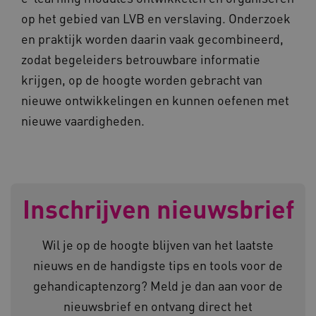
op het gebied van LVB en verslaving. Onderzoek
ARRAffinitySameSite
Microsoft Corporation
.www.kennispleingehandicaptensector.nl
en praktijk worden daarin vaak gecombineerd,
zodat begeleiders betrouwbare informatie
krijgen, op de hoogte worden gebracht van
nieuwe ontwikkelingen en kunnen oefenen met
nieuwe vaardigheden.
Naam
Provider
/
Domein
Inschrijven nieuwsbrief
_ga
Google LLC
Naam
Provider
/
Domein
.kennispleingehandicaptensector.nl
FPID
Google
Wil je op de hoogte blijven van het laatste
.kennispleingehandicaptensector.nl
nieuws en de handigste tips en tools voor de
gehandicaptenzorg? Meld je dan aan voor de
nieuwsbrief en ontvang direct het