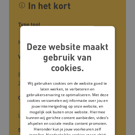
In het kort
Type tool
Methode, Achtergrond, Leidraad
Deze website maakt
gebruik van
Voor wie
cookies.
Begeleiders, Leidinggevenden,
Zorgverleners
Wij gebruiken cookies om de website goed te
laten werken, te verbeteren en
gebruikerservaring te optimaliseren. Met deze
Cliëntgroep
cookies verzamelen wij informatie over jou en
jouw internetgedrag op onze website, en
mogelijk ook buiten onze website. Hiermee
Licht verstandelijke beperking
kunnen wij gerichte content aanbieden, video’s
afspelen en sociale media content promoten.
Soort kennis
Hieronder kun je jouw voorkeuren zelf
instellen. Noodzakelijke cookies staan altijd