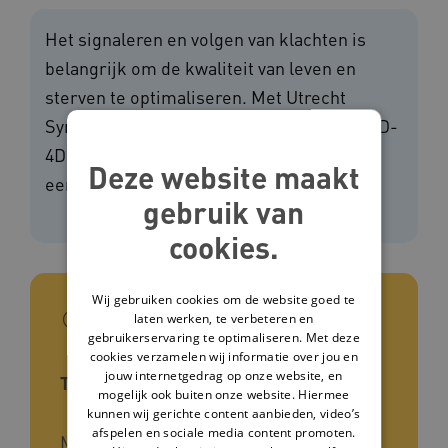
Het signaleren en volgen van klachten is
belangrijk om de kwaliteit van leven en
sterven te optimaliseren. Met Utrecht
Symptoom Dagboek - 4 dimensioneel (USD-
4D) kun je de intensiteit van de klacht die
Deze website maakt
een patiënt ervaart in kaart brengen.
gebruik van
cookies.
Wij gebruiken cookies om de website goed te
In het kort
laten werken, te verbeteren en
gebruikerservaring te optimaliseren. Met deze
cookies verzamelen wij informatie over jou en
jouw internetgedrag op onze website, en
Type tool
mogelijk ook buiten onze website. Hiermee
kunnen wij gerichte content aanbieden, video’s
afspelen en sociale media content promoten.
Meetinstrument