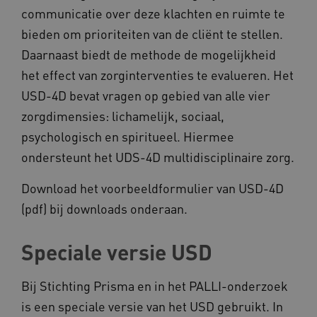
communicatie over deze klachten en ruimte te
Marketing cookies
bieden om prioriteiten van de cliënt te stellen.
Deze functionele en technische cookies zorgen
Daarnaast biedt de methode de mogelijkheid
ervoor dat de website werkt. Deze cookies
worden altijd geplaatst en maken geen inbreuk
het effect van zorginterventies te evalueren. Het
op uw privacy.
USD-4D bevat vragen op gebied van alle vier
Naam
Provider
/
Domein
zorgdimensies: lichamelijk, sociaal,
__Secure-YNID
.youtube.com
psychologisch en spiritueel. Hiermee
__Secure-
.youtube.com
ondersteunt het UDS-4D multidisciplinaire zorg.
ROLLOUT_TOKEN
FPLC
.kennispleingehandicaptensector.nl
Download het voorbeeldformulier van USD-4D
(pdf) bij downloads onderaan.
Speciale versie USD
Bij Stichting Prisma en in het PALLI-onderzoek
is een speciale versie van het USD gebruikt. In
__cf_bm
Cloudflare Inc.
Google Privacy Policy