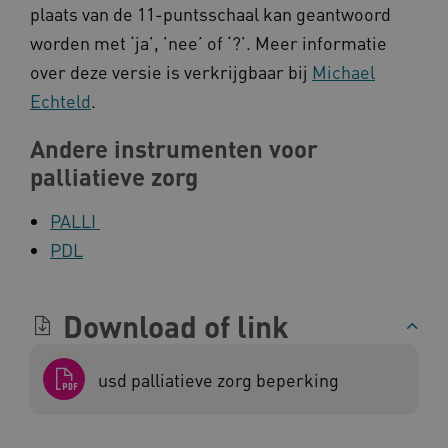
.vimeo.com
plaats van de 11-puntsschaal kan geantwoord
worden met ‘ja’, ’nee’ of ‘?’. Meer informatie
over deze versie is verkrijgbaar bij
Michael
Echteld
.
BCSessionID
vilans.blueconic.net
Andere instrumenten voor
palliatieve zorg
PALLI
ARRAffinity
Microsoft Corporation
PDL
.www.kennispleingehandicaptensector.nl
Download of link
usd palliatieve zorg beperking
CookieScriptConsent
CookieScript
www.kennispleingehandicaptensector.nl