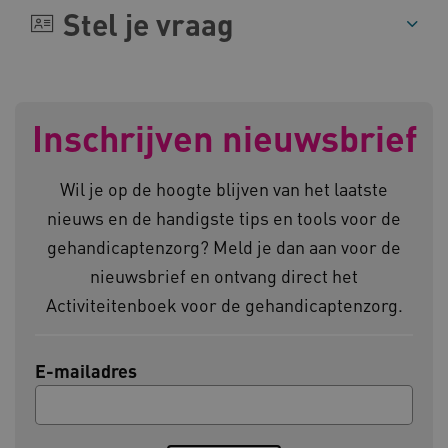
Stel je vraag
AWSALBCORS
Amazon.com Inc.
vilans.blueconic.net
Inschrijven nieuwsbrief
Wil je op de hoogte blijven van het laatste
nieuws en de handigste tips en tools voor de
gehandicaptenzorg? Meld je dan aan voor de
AWSALBCORS
Amazon.com Inc.
a594.kennispleingehandicaptensector.nl
nieuwsbrief en ontvang direct het
Activiteitenboek voor de gehandicaptenzorg.
E-mailadres
UMB_SESSION
www.kennispleingehandicaptensector.nl