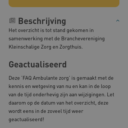
__Secure-YNID
.youtube.com
Beschrijving
__Secure-
.youtube.com
ROLLOUT_TOKEN
Het overzicht is tot stand gekomen in
FPLC
.kennispleingehandicaptensector.nl
samenwerking met de Branchevereniging
Kleinschalige Zorg en Zorgthuis.
Geactualiseerd
Deze ‘FAQ Ambulante zorg’ is gemaakt met de
__cf_bm
Cloudflare Inc.
kennis en wetgeving van nu en kan in de loop
Google Privacy Policy
.vimeo.com
van de tijd onderhevig zijn aan wijzigingen. Let
daarom op de datum van het overzicht, deze
wordt eens in de zoveel tijd weer
BCSessionID
vilans.blueconic.net
geactualiseerd!