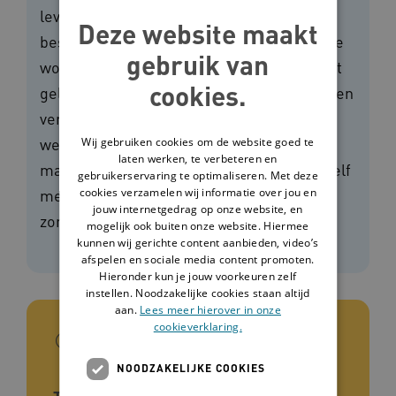
leven en eigen keuzes te maken. Zelf
Deze website maakt
beslissen hoe je je dag doorbrengt, waar je
gebruik van
woont en naar welke muziek je luistert. Dit
cookies.
geldt ook voor mensen met dementie of een
verstandelijke beperking. Ze hebben
weliswaar zorg en ondersteuning nodig,
Wij gebruiken cookies om de website goed te
laten werken, te verbeteren en
maar dat is bij voorkeur de zorg waar ze zelf
gebruikerservaring te optimaliseren. Met deze
cookies verzamelen wij informatie over jou en
mee instemmen. Daar maken de cliënt en
jouw internetgedrag op onze website, en
zorgaanbieder samen afspraken over.
mogelijk ook buiten onze website. Hiermee
kunnen wij gerichte content aanbieden, video’s
afspelen en sociale media content promoten.
Hieronder kun je jouw voorkeuren zelf
instellen. Noodzakelijke cookies staan altijd
aan.
Lees meer hierover in onze
cookieverklaring.
In het kort
NOODZAKELIJKE COOKIES