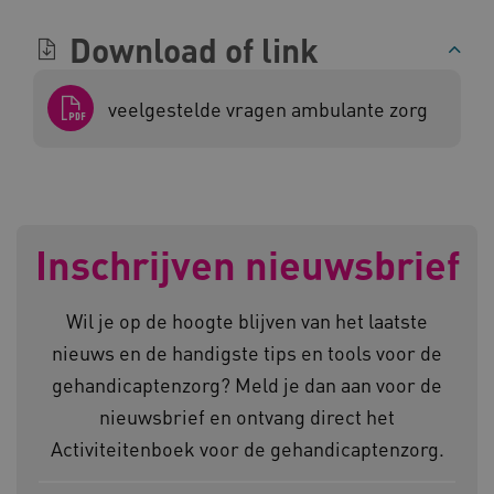
Download of link
veelgestelde vragen ambulante zorg
ARRAffinity
Microsoft Corporation
.www.kennispleingehandicaptensector.nl
Inschrijven nieuwsbrief
CookieScriptConsent
CookieScript
www.kennispleingehandicaptensector.nl
Wil je op de hoogte blijven van het laatste
nieuws en de handigste tips en tools voor de
gehandicaptenzorg? Meld je dan aan voor de
nieuwsbrief en ontvang direct het
AWSALBCORS
Amazon.com Inc.
Activiteitenboek voor de gehandicaptenzorg.
vilans.blueconic.net