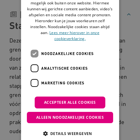
mogelijk ook buiten onze website. Hiermee
kunnen wij gerichte content aanbieden, video’s
Beschrijving
afspelen en sociale media content promoten.
Hieronder kun je jouw voorkeuren zelf
Stappenplan
instellen. Noodzakelijke cookies staan altijd
aan.
Lees meer hierover in onze
cookieverklaring.
Deze leidraad is gericht op het voorkómen van
grensoverschrijdend gedrag of mishandeling
NOODZAKELIJKE COOKIES
door medewerkers of vrijwilligers/maatjes -
van zorgorganisaties in de langdurige zorg - in
ANALYTISCHE COOKIES
relatie tot een cliënt. Ook geeft de leidraad een
MARKETING COOKIES
stappenplan voor de organisatie als
grensoverschrijdend gedrag onverhoopt toch
ACCEPTEER ALLE COOKIES
vóórkomt. De Leidraad is in 2014 ontwikkeld in
opdracht van het ministerie van VWS. De
ALLEEN NOODZAKELIJKE COOKIES
praktische adviezen hebben betrekking op de
ouderenzorg en andere zorgsectoren.
DETAILS WEERGEVEN