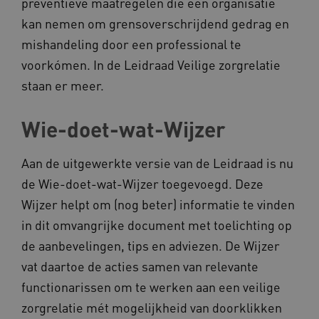
preventieve maatregelen die een organisatie
UMB_SESSION
www.kennispleingehandicaptensector.nl
kan nemen om grensoverschrijdend gedrag en
mishandeling door een professional te
voorkómen. In de Leidraad Veilige zorgrelatie
ARRAffinitySameSite
Microsoft Corporation
staan er meer.
.www.kennispleingehandicaptensector.nl
Wie-doet-wat-Wijzer
Aan de uitgewerkte versie van de Leidraad is nu
de Wie-doet-wat-Wijzer toegevoegd. Deze
Wijzer helpt om (nog beter) informatie te vinden
in dit omvangrijke document met toelichting op
de aanbevelingen, tips en adviezen. De Wijzer
Naam
Provider
/
Domein
vat daartoe de acties samen van relevante
_ga
Google LLC
Naam
Provider
/
Domein
functionarissen om te werken aan een veilige
.kennispleingehandicaptensector.nl
FPID
Google
zorgrelatie mét mogelijkheid van doorklikken
.kennispleingehandicaptensector.nl