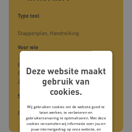
Type tool
Stappenplan, Handreiking
Voor wie
Beleidsmedewerkers,
Deze website maakt
Stafmedewerkers, Zorgmanagers,
gebruik van
Zorgverleners, Vrijwilligers in de zorg
cookies.
Soort kennis
Wij gebruiken cookies om de website goed te
Praktijk
laten werken, te verbeteren en
gebruikerservaring te optimaliseren. Met deze
cookies verzamelen wij informatie over jou en
jouw internetgedrag op onze website, en