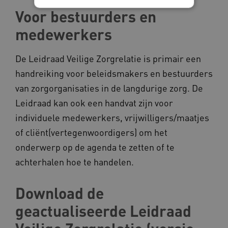
Voor bestuurders en
medewerkers
Noodzakelijke cookies
Analytische cookies
Marketing cookies
De Leidraad Veilige Zorgrelatie is primair een
Deze functionele en technische cookies zorgen
ervoor dat de website werkt. Deze cookies
handreiking voor beleidsmakers en bestuurders
worden altijd geplaatst en maken geen inbreuk
van zorgorganisaties in de langdurige zorg. De
op uw privacy.
Leidraad kan ook een handvat zijn voor
Naam
Provider
/
Domein
individuele medewerkers, vrijwilligers/maatjes
__Secure-YNID
.youtube.com
of cliënt(vertegenwoordigers) om het
__Secure-
.youtube.com
onderwerp op de agenda te zetten of te
ROLLOUT_TOKEN
achterhalen hoe te handelen.
FPLC
.kennispleingehandicaptensector.nl
Download de
geactualiseerde Leidraad