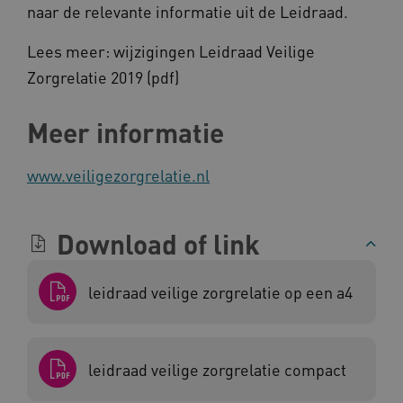
naar de relevante informatie uit de Leidraad.
Lees meer: wijzigingen Leidraad Veilige
Zorgrelatie 2019 (pdf)
BCSessionID
www.kennispleingehandicaptensector.nl
Meer informatie
www.veiligezorgrelatie.nl
Download of link
AWSALB
Amazon.com Inc.
a594.kennispleingehandicaptensector.nl
leidraad veilige zorgrelatie op een a4
_ga_NWZZME161M
.kennispleingehandicaptensector.nl
leidraad veilige zorgrelatie compact