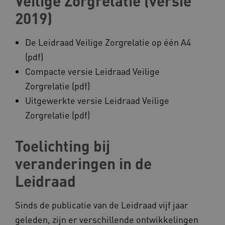
Veilige Zorgrelatie (versie
2019)
__cf_bm
Cloudflare Inc.
Google Privacy Policy
.vimeo.com
De Leidraad Veilige Zorgrelatie op één A4
(pdf)
Compacte versie Leidraad Veilige
BCSessionID
vilans.blueconic.net
Zorgrelatie (pdf)
Uitgewerkte versie Leidraad Veilige
Zorgrelatie (pdf)
Toelichting bij
ARRAffinity
Microsoft Corporation
veranderingen in de
.www.kennispleingehandicaptensector.nl
Leidraad
Sinds de publicatie van de Leidraad vijf jaar
geleden, zijn er verschillende ontwikkelingen