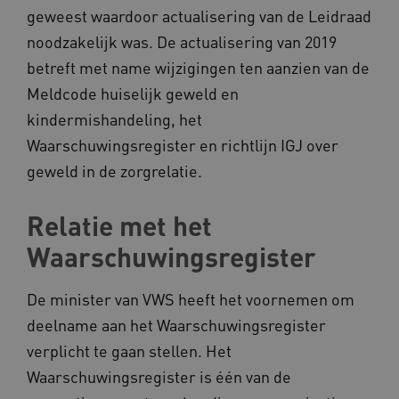
geweest waardoor actualisering van de Leidraad
CookieScriptConsent
CookieScript
www.kennispleingehandicaptensector.nl
noodzakelijk was. De actualisering van 2019
betreft met name wijzigingen ten aanzien van de
Meldcode huiselijk geweld en
kindermishandeling, het
AWSALBCORS
Amazon.com Inc.
Waarschuwingsregister en richtlijn IGJ over
vilans.blueconic.net
geweld in de zorgrelatie.
Relatie met het
Waarschuwingsregister
AWSALBCORS
Amazon.com Inc.
a594.kennispleingehandicaptensector.nl
De minister van VWS heeft het voornemen om
deelname aan het Waarschuwingsregister
verplicht te gaan stellen. Het
Waarschuwingsregister is één van de