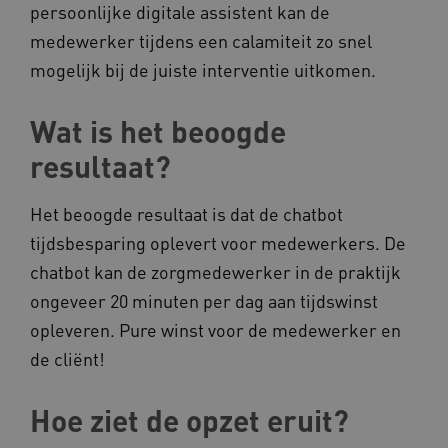
ervoor dat de website werkt. Deze cookies
persoonlijke digitale assistent kan de
worden altijd geplaatst en maken geen inbreuk
op uw privacy.
medewerker tijdens een calamiteit zo snel
Naam
Provider
/
Domein
mogelijk bij de juiste interventie uitkomen.
__Secure-YNID
.youtube.com
Wat is het beoogde
__Secure-
.youtube.com
ROLLOUT_TOKEN
resultaat?
FPLC
.kennispleingehandicaptensector.nl
Het beoogde resultaat is dat de chatbot
tijdsbesparing oplevert voor medewerkers. De
chatbot kan de zorgmedewerker in de praktijk
ongeveer 20 minuten per dag aan tijdswinst
opleveren. Pure winst voor de medewerker en
de cliënt!
__cf_bm
Cloudflare Inc.
Google Privacy Policy
.vimeo.com
Hoe ziet de opzet eruit?