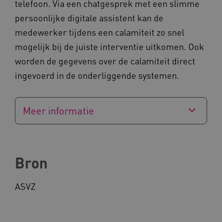
telefoon. Via een chatgesprek met een slimme
AWSALBCORS
Amazon.com Inc.
vilans.blueconic.net
persoonlijke digitale assistent kan de
medewerker tijdens een calamiteit zo snel
mogelijk bij de juiste interventie uitkomen. Ook
worden de gegevens over de calamiteit direct
ingevoerd in de onderliggende systemen.
AWSALBCORS
Amazon.com Inc.
a594.kennispleingehandicaptensector.nl
Meer informatie
Bron
UMB_SESSION
www.kennispleingehandicaptensector.nl
ASVZ
ARRAffinitySameSite
Microsoft Corporation
.www.kennispleingehandicaptensector.nl