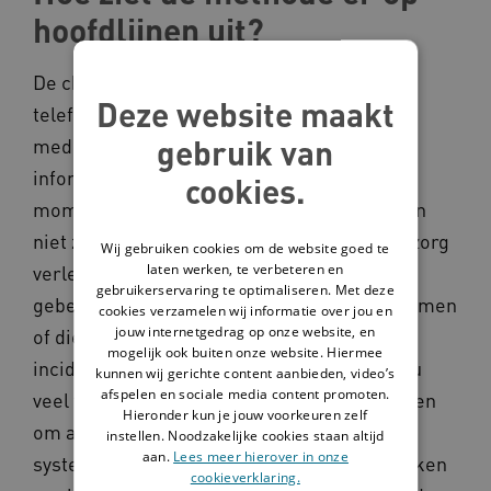
hoofdlijnen uit?
De chatbot is een applicatie op de mobiele
Deze website maakt
telefoon die de administratieve last voor
gebruik van
medewerkers vermindert door de juiste
informatie op de juiste plek op het juiste
cookies.
moment beschikbaar te stellen. Het gaat dan
niet zozeer over parate kennis over hoe de zorg
Wij gebruiken cookies om de website goed te
laten werken, te verbeteren en
verleend moet worden, maar met name om
gebruikerservaring te optimaliseren. Met deze
gebeurtenissen die wat minder vaak voorkomen
cookies verzamelen wij informatie over jou en
jouw internetgedrag op onze website, en
of die veel administratieve lasten geven. Bij
mogelijk ook buiten onze website. Hiermee
incidenten kost het de zorgmedewerkers nu
kunnen wij gerichte content aanbieden, video’s
afspelen en sociale media content promoten.
veel tijd om de juiste protocollen te zoeken en
Hieronder kun je jouw voorkeuren zelf
om alle informatie te verwerken in de
instellen. Noodzakelijke cookies staan altijd
aan.
Lees meer hierover in onze
systemen. Denk bijvoorbeeld aan het opzoeken
cookieverklaring.