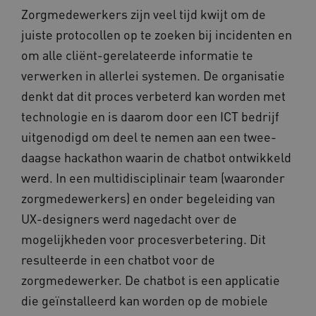
Zorgmedewerkers zijn veel tijd kwijt om de
BCSessionID
vilans.blueconic.net
juiste protocollen op te zoeken bij incidenten en
om alle cliënt-gerelateerde informatie te
verwerken in allerlei systemen. De organisatie
denkt dat dit proces verbeterd kan worden met
technologie en is daarom door een ICT bedrijf
ARRAffinity
Microsoft Corporation
.www.kennispleingehandicaptensector.nl
uitgenodigd om deel te nemen aan een twee-
daagse hackathon waarin de chatbot ontwikkeld
werd. In een multidisciplinair team (waaronder
zorgmedewerkers) en onder begeleiding van
UX-designers werd nagedacht over de
mogelijkheden voor procesverbetering. Dit
CookieScriptConsent
CookieScript
www.kennispleingehandicaptensector.nl
resulteerde in een chatbot voor de
zorgmedewerker. De chatbot is een applicatie
die geïnstalleerd kan worden op de mobiele