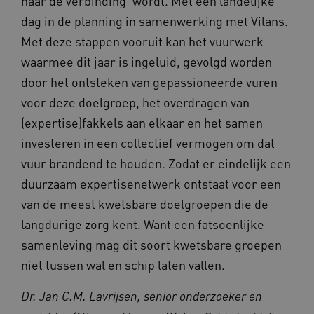
naar de verbinding’ wordt. Met een landelijke
dag in de planning in samenwerking met Vilans.
Met deze stappen vooruit kan het vuurwerk
_ga_NWZZME161M
.kennispleingehandicaptensector.nl
waarmee dit jaar is ingeluid, gevolgd worden
door het ontsteken van gepassioneerde vuren
voor deze doelgroep, het overdragen van
_ga_4F110RE8SJ
.kennispleingehandicaptensector.nl
(expertise)fakkels aan elkaar en het samen
investeren in een collectief vermogen om dat
vuur brandend te houden. Zodat er eindelijk een
VISITOR_INFO1_LIVE
Google LLC
ga_session_duration
www.kennispleingehandicaptensector.nl
duurzaam expertisenetwerk ontstaat voor een
.youtube.com
van de meest kwetsbare doelgroepen die de
langdurige zorg kent. Want een fatsoenlijke
samenleving mag dit soort kwetsbare groepen
niet tussen wal en schip laten vallen.
_ga_G3VHK6CSBS
.kennispleingehandicaptensector.nl
Dr. Jan C.M. Lavrijsen, senior onderzoeker en