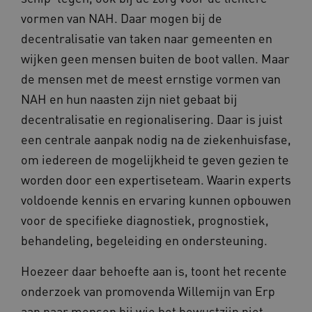
.www.kennispleingehandicaptensector.nl
vormen van NAH. Daar mogen bij de
decentralisatie van taken naar gemeenten en
wijken geen mensen buiten de boot vallen. Maar
de mensen met de meest ernstige vormen van
NAH en hun naasten zijn niet gebaat bij
CookieScriptConsent
CookieScript
decentralisatie en regionalisering. Daar is juist
www.kennispleingehandicaptensector.nl
een centrale aanpak nodig na de ziekenhuisfase,
om iedereen de mogelijkheid te geven gezien te
worden door een expertiseteam. Waarin experts
voldoende kennis en ervaring kunnen opbouwen
AWSALBCORS
Amazon.com Inc.
vilans.blueconic.net
voor de specifieke diagnostiek, prognostiek,
behandeling, begeleiding en ondersteuning.
Hoezeer daar behoefte aan is, toont het recente
onderzoek van promovenda Willemijn van Erp
aan naar mensen bij wie het bewustzijn niet
AWSALBCORS
Amazon.com Inc.