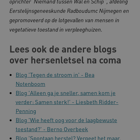
oprichter ‘Niemand tussen Wal en Schip ’, afdeling
BCSessionID
a594.kennispleingehandicaptensector.nl
Eerstelijnsgeneeskunde Radboudumc Nijmegen en
gepromoveerd op de lotgevallen van mensen in
vegetatieve toestand in verpleeghuizen.
Lees ook de andere blogs
over hersenletsel na coma
vuid
Vimeo.com Inc.
.vimeo.com
Blog 'Tegen de stroom in' - Bea
Notenboom
YSC
Google LLC
.youtube.com
Blog 'Alleen ga je sneller, samen kom je
verder: Samen sterk!' - Liesbeth Ridder-
Penning
Blog 'Wie heeft oog voor de laagbewuste
toestand?' - Berno Overbeek
Blog 'Spontaan herstel? Vergeet het maar.