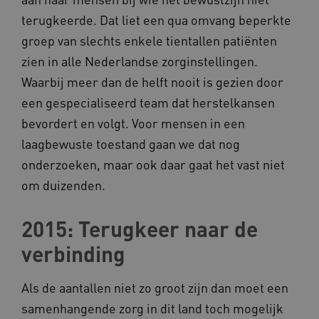
a594.kennispleingehandicaptensector.nl
terugkeerde. Dat liet een qua omvang beperkte
groep van slechts enkele tientallen patiënten
zien in alle Nederlandse zorginstellingen.
Waarbij meer dan de helft nooit is gezien door
een gespecialiseerd team dat herstelkansen
UMB_SESSION
www.kennispleingehandicaptensector.nl
bevordert en volgt. Voor mensen in een
laagbewuste toestand gaan we dat nog
onderzoeken, maar ook daar gaat het vast niet
ARRAffinitySameSite
Microsoft Corporation
om duizenden.
.www.kennispleingehandicaptensector.nl
2015: Terugkeer naar de
verbinding
Als de aantallen niet zo groot zijn dan moet een
samenhangende zorg in dit land toch mogelijk