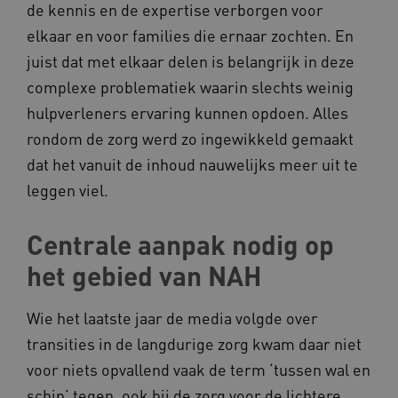
FPLC
.kennispleingehandicaptensector.nl
de kennis en de expertise verborgen voor
elkaar en voor families die ernaar zochten. En
juist dat met elkaar delen is belangrijk in deze
complexe problematiek waarin slechts weinig
hulpverleners ervaring kunnen opdoen. Alles
rondom de zorg werd zo ingewikkeld gemaakt
dat het vanuit de inhoud nauwelijks meer uit te
__cf_bm
Cloudflare Inc.
Google Privacy Policy
.vimeo.com
leggen viel.
Centrale aanpak nodig op
het gebied van NAH
BCSessionID
vilans.blueconic.net
Wie het laatste jaar de media volgde over
transities in de langdurige zorg kwam daar niet
voor niets opvallend vaak de term ‘tussen wal en
ARRAffinity
schip’ tegen, ook bij de zorg voor de lichtere
Microsoft Corporation