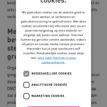
bestaand Landelijk Coördinatiepunt NAH, lijkt er
iets gestagneerd en op sommige plaatsen zelfs
Wij gebruiken cookies om de website goed te
verknald.
laten werken, te verbeteren en
gebruikerservaring te optimaliseren. Met deze
cookies verzamelen wij informatie over jou en
Mensen met
jouw internetgedrag op onze website, en
mogelijk ook buiten onze website. Hiermee
bewustzijnsstoornissen
kunnen wij gerichte content aanbieden, video’s
afspelen en sociale media content promoten.
steeds meer een vergeten
Hieronder kun je jouw voorkeuren zelf
instellen. Noodzakelijke cookies staan altijd
groep
aan.
Lees meer hierover in onze
cookieverklaring.
Organisatorische en financieringsperikelen
NOODZAKELIJKE COOKIES
gingen de inhoud en professionals met hart voor
deze doelgroepen overvleugelen. De ZZP’s en
ANALYTISCHE COOKIES
DBC’s werden belangrijker dan de wetenschap
dat deze complexe en persoonsgebonden NAH-
MARKETING COOKIES
problematiek niet in de elders bedachte vakjes