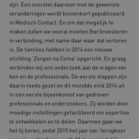
zijn. Een voorstel daarvoor met de gewenste
veranderingen wordt binnenkort gepubliceerd
Naam
Provider
/
Domein
in Medisch Contact. En om dat mogelijk te
_ga
Google LLC
Naam
Provider
/
Domein
maken zullen we vooral moeten (her)investeren
.kennispleingehandicaptensector.nl
FPID
Google
in verbinding, met name daar waar dat verloren
.kennispleingehandicaptensector.nl
is. De families hebben in 2014 een nieuwe
stichting ‘Zorgen na Coma’ opgericht. En graag
verbinden wij ons onderzoek aan de vragen van
BCSessionID
www.kennispleingehandicaptensector.nl
hen en de professionals. De eerste stappen zijn
daarin reeds gezet en dit mondde eind 2014 uit
in een eerste bijeenkomst van gedreven
professionals en onderzoekers. Zij worden door
moedige instellingen gefaciliteerd om expertise
te ontwikkelen en te delen. Daarmee gaan we
het tij keren, zodat 2015 het jaar van ‘terugkeer
AWSALB
Amazon.com Inc.
a594.kennispleingehandicaptensector.nl