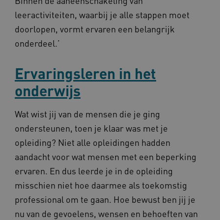
Binnen de aaneenschakeling van
leeractiviteiten, waarbij je alle stappen moet
doorlopen, vormt ervaren een belangrijk
onderdeel.’
UMB_SESSION
www.kennispleingehandicaptensector.nl
Ervaringsleren in het
onderwijs
ARRAffinitySameSite
Microsoft Corporation
.www.kennispleingehandicaptensector.nl
Wat wist jij van de mensen die je ging
ondersteunen, toen je klaar was met je
opleiding? Niet alle opleidingen hadden
aandacht voor wat mensen met een beperking
ervaren. En dus leerde je in de opleiding
misschien niet hoe daarmee als toekomstig
professional om te gaan. Hoe bewust ben jij je
nu van de gevoelens, wensen en behoeften van