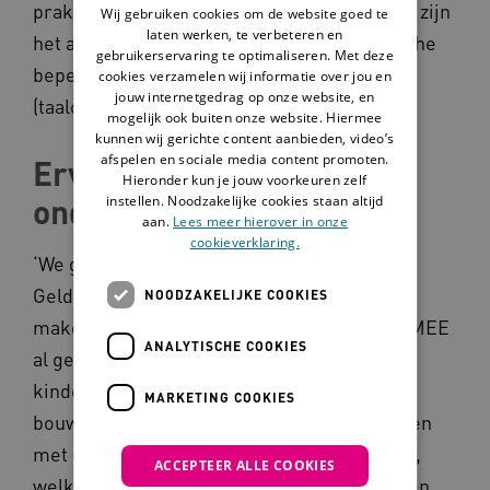
praktijk? Voorbeelden van belevingscircuits zijn
Wij gebruiken cookies om de website goed te
laten werken, te verbeteren en
het autismebelevingscircuit, DCD (motorische
gebruikerservaring te optimaliseren. Met deze
beperkingen)-beleving en TOS
cookies verzamelen wij informatie over jou en
jouw internetgedrag op onze website, en
(taalontwikkelingsstoornis)-beleving.’
mogelijk ook buiten onze website. Hiermee
kunnen wij gerichte content aanbieden, video’s
afspelen en sociale media content promoten.
Ervaringen van kinderen
Hieronder kun je jouw voorkeuren zelf
onder 18 jaar
instellen. Noodzakelijke cookies staan altijd
aan.
Lees meer hierover in onze
cookieverklaring.
‘We gaan nu met subsidie samen met MEE
Gelderse poort LVB18- ontwikkelen. Daarin
NOODZAKELIJKE COOKIES
maken we het belevingscircuit LVB18+, dat MEE
ANALYTISCHE COOKIES
al gebruikt, geschikt voor begeleiders van
kinderen onder 18 jaar. Dit belevingscircuit
MARKETING COOKIES
bouwen we op vanuit ervaringen van kinderen
met een beperking: waar lopen ze tegenaan,
ACCEPTEER ALLE COOKIES
welke problemen ervaren ze en welke vragen