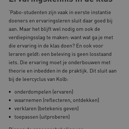
‘Pabo-studenten zijn vaak in eerste instantie
doeners en ervaringsleren sluit daar goed bij
aan. Maar het blijft wel nodig om ook de
CookieScriptConsent
CookieScript
verdiepingsslag te maken: want wat ga je met
www.kennispleingehandicaptensector.nl
die ervaring in de klas doen? En ook voor
leraren geldt: een beleving is geen losstaand
iets. Die ervaring moet je onderbouwen met
theorie en inbedden in de praktijk. Dit sluit aan
AWSALBCORS
Amazon.com Inc.
vilans.blueconic.net
bij de leercyclus van Kolb:
onderdompelen (ervaren)
waarnemen (reflecteren, ontdekken)
verklaren (betekenis geven)
toepassen (uitproberen)
AWSALBCORS
Amazon.com Inc.
a594.kennispleingehandicaptensector.nl