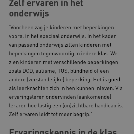
Zelf ervaren in het
onderwijs
‘Voorheen zag je kinderen met beperkingen
vooral in het speciaal onderwijs. In het kader
van passend onderwijs zitten kinderen met
__cf_bm
Cloudflare Inc.
Google Privacy Policy
.vimeo.com
beperkingen tegenwoordig in iedere klas. We
zien kinderen met verschillende beperkingen
zoals DCD, autisme, TOS, blindheid of een
BCSessionID
vilans.blueconic.net
andere (verstandelijke) beperking. Het is goed
als leerkrachten zich in hen kunnen inleven. Via
ervaringsleren ondervinden (aankomende)
leraren hoe lastig een (on)zichtbare handicap is.
Zelf ervaren leidt tot meer begrip.’
ARRAffinity
Microsoft Corporation
.www.kennispleingehandicaptensector.nl
Ervaringskennis in de klas