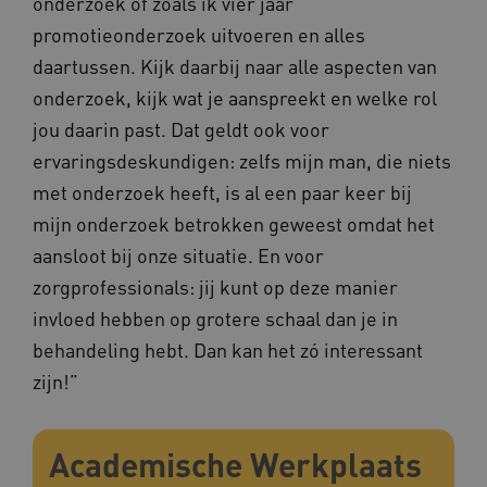
onderzoek of zoals ik vier jaar
FPID
Google
promotieonderzoek uitvoeren en alles
.kennispleingehandicaptensector.nl
daartussen. Kijk daarbij naar alle aspecten van
onderzoek, kijk wat je aanspreekt en welke rol
jou daarin past. Dat geldt ook voor
BCSessionID
www.kennispleingehandicaptensector.nl
ervaringsdeskundigen: zelfs mijn man, die niets
met onderzoek heeft, is al een paar keer bij
mijn onderzoek betrokken geweest omdat het
aansloot bij onze situatie. En voor
zorgprofessionals: jij kunt op deze manier
invloed hebben op grotere schaal dan je in
behandeling hebt. Dan kan het zó interessant
AWSALB
Amazon.com Inc.
a594.kennispleingehandicaptensector.nl
zijn!”
Academische Werkplaats
_ga_NWZZME161M
.kennispleingehandicaptensector.nl