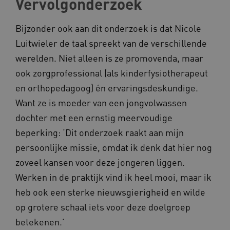
Vervolgonderzoek
Bijzonder ook aan dit onderzoek is dat Nicole
Luitwieler de taal spreekt van de verschillende
__cf_bm
Cloudflare Inc.
Google Privacy Policy
.vimeo.com
werelden. Niet alleen is ze promovenda, maar
ook zorgprofessional (als kinderfysiotherapeut
en orthopedagoog) én ervaringsdeskundige.
Want ze is moeder van een jongvolwassen
BCSessionID
vilans.blueconic.net
dochter met een ernstig meervoudige
beperking: ‘Dit onderzoek raakt aan mijn
persoonlijke missie, omdat ik denk dat hier nog
zoveel kansen voor deze jongeren liggen.
Werken in de praktijk vind ik heel mooi, maar ik
ARRAffinity
Microsoft Corporation
.www.kennispleingehandicaptensector.nl
heb ook een sterke nieuwsgierigheid en wilde
op grotere schaal iets voor deze doelgroep
betekenen.’