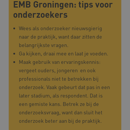
EMB Groningen: tips voor
onderzoekers
_ga_4F110RE8SJ
.kennispleingehandicaptensector.nl
Wees als onderzoeker nieuwsgierig
naar de praktijk, want daar zitten de
VISITOR_INFO1_LIVE
Google LLC
belangrijkste vragen.
ga_session_duration
www.kennispleingehandicaptensector.nl
.youtube.com
Ga kijken, draai mee en laat je voeden.
Maak gebruik van ervaringskennis:
vergeet ouders, jongeren en ook
professionals niet te betrekken bij
_ga_G3VHK6CSBS
.kennispleingehandicaptensector.nl
onderzoek. Vaak gebeurt dat pas in een
later stadium, als respondent. Dat is
een gemiste kans. Betrek ze bij de
BCSessionID
a594.kennispleingehandicaptensector.nl
onderzoeksvraag, want dan sluit het
onderzoek beter aan bij de praktijk.