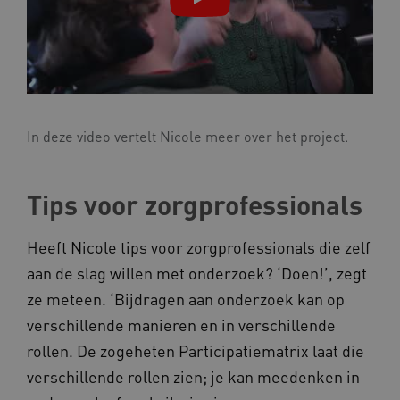
UMB_SESSION
www.kennispleingehandicaptensector.nl
In deze video vertelt Nicole meer over het project.
ARRAffinitySameSite
Microsoft Corporation
.www.kennispleingehandicaptensector.nl
Tips voor zorgprofessionals
Heeft Nicole tips voor zorgprofessionals die zelf
aan de slag willen met onderzoek? ‘Doen!’, zegt
ze meteen. ‘Bijdragen aan onderzoek kan op
verschillende manieren en in verschillende
rollen. De zogeheten Participatiematrix laat die
Naam
Provider
/
Domein
verschillende rollen zien; je kan meedenken in
_ga
Google LLC
Naam
Provider
/
Domein
.kennispleingehandicaptensector.nl