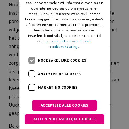
cookies verzamelen wij informatie over jou en
Groei-wijzer, een van oorsprong Canadees
jouw internetgedrag op onze website, en
instrument dat in Nederland ook bij cerebrale
mogelijk ook buiten onze website. Hiermee
kunnen wij gerichte content aanbieden, video’s
parese en epilepsie wordt gebruikt. Toch is er
afspelen en sociale media content promoten.
volgens de onderzoeker een groot verschil met
Hieronder kun je jouw voorkeuren zelf
instellen. Noodzakelijke cookies staan altijd
het oorspronkelijke instrument: ‘Onze
aan.
Lees meer hierover in onze
aangepaste Groei-wijzer is als gesprekstool
cookieverklaring.
veel concreter voor ouders en
NOODZAKELIJKE COOKIES
zorgprofessionals. We brengen levensdomeinen
als gezondheid, vrije tijd en dagbesteding tot
ANALYTISCHE COOKIES
leven aan de hand van concrete voorbeelden van
twee jongeren, Noor en Zaïd, en geven een
MARKETING COOKIES
praktische beschrijving met voorbeelden.
Ouders en zorgverleners kunnen daarover in
ACCEPTEER ALLE COOKIES
gesprek gaan.’
ALLEEN NOODZAKELIJKE COOKIES
De onderzoeker vertelt hoe ze daarin zijn