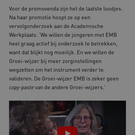
Voor de promovenda zijn het de laatste loodjes.
Na haar promotie hoopt ze op een
CookieScriptConsent
CookieScript
www.kennispleingehandicaptensector.nl
vervolgonderzoek aan de Academische
Werkplaats. ‘We willen de jongeren met EMB
heel graag actief bij onderzoek te betrekken,
want dat blijkt nog moeilijk. En we willen de
AWSALBCORS
Amazon.com Inc.
Groei-wijzer bij meer zorginstellingen
vilans.blueconic.net
wegzetten om het instrument verder te
valideren. De Groei-wijzer EMB is zeker geen
van de andere Groei-wijzers.’
copy-paste
AWSALBCORS
Amazon.com Inc.
a594.kennispleingehandicaptensector.nl