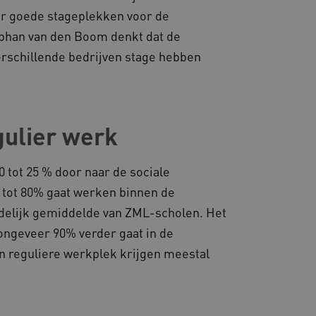
ar goede stageplekken voor de
gheidsondersteuning met
téphan van den Boom denkt dat de
omium-update, maken we
 voor elk van deze op duur
ties genaamd
 verschillende bedrijven stage hebben
gheidsondersteuning met
omium-update, maken we
 voor elk van deze op duur
ties genaamd
gulier werk
om gebruikerssessies op
 gebruikersinteracties
en surfsessie.
 tot 25 % door naar de sociale
t Azure als hostingplatform
 tot 80% gaat werken binnen de
balancing, zorgt deze
n van één
andelijk gemiddelde van ZML-scholen. Het
d door dezelfde server in
eld.
 ongeveer 90% verder gaat in de
 reguliere werkplek krijgen meestal
d aan Google Universal
ke update is van de meer
om gebruikersgedrag en