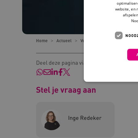
optimaliser
website, en 
afspelen
Noo
NOODZ
Home
Actueel
Verhalen
Inclusie in het 
Deel deze pagina via:
Stel je vraag aan
Deze functionele en technis
uw privacy.
Inge Redeker
Naam
Pr
__Secure-YNID
.y