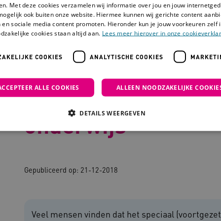
en. Met deze cookies verzamelen wij informatie over jou en jouw internetge
mogelijk ook buiten onze website. Hiermee kunnen wij gerichte content aanbi
 en sociale media content promoten. Hieronder kun je jouw voorkeuren zelf i
dzakelijke cookies staan altijd aan.
Lees meer hierover in onze cookieverklar
AKELIJKE COOKIES
ANALYTISCHE COOKIES
MARKETI
voortgezet speciaal onderwijs
ACCEPTEER ALLE COOKIES
ALLEEN NOODZAKELIJKE COOKIE
Inclusie in het voo
DETAILS WEERGEVEN
onderwijs
Noodzakelijke cookies
Analytische cookies
Marketing cookies
Gepubliceerd op:
21-12-2018
che cookies zorgen ervoor dat de website werkt. Deze cookies worden altijd geplaatst
ovider
/
Domein
Vervaldatum
Omschrijving
outube.com
5 maanden 4
Veel mensen vinden dat het speciaal (voortgezet)
weken