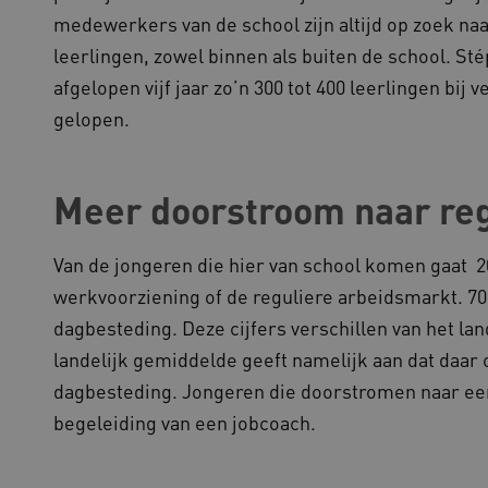
werken.
medewerkers van de school zijn altijd op zoek na
1 week
Voor voortdurende plakkeri
azon.com Inc.
leerlingen, zowel binnen als buiten de school. S
CORS-use-cases na de Chr
lans.blueconic.net
extra plakkerigheidscookies
gebaseerde plakkeringsfunc
afgelopen vijf jaar zo’n 300 tot 400 leerlingen bij
AWSALBCORS (ALB).
gelopen.
1 week
Voor voortdurende plakkeri
azon.com Inc.
CORS-use-cases na de Chr
94.kennispleingehandicaptensector.nl
extra plakkerigheidscookies
gebaseerde plakkeringsfunc
AWSALBCORS (ALB).
Meer doorstroom naar re
w.kennispleingehandicaptensector.nl
Sessie
Deze cookie wordt gebruikt 
de website te beheren, zodat
worden onthouden tijdens e
Van de jongeren die hier van school komen gaat 20
Sessie
Bij het gebruik van Microsof
crosoft Corporation
werkvoorziening of de reguliere arbeidsmarkt. 70
en het inschakelen van load 
ww.kennispleingehandicaptensector.nl
cookie ervoor dat verzoeke
dagbesteding. Deze cijfers verschillen van het l
bezoekersbrowsersessie altij
het cluster worden afgehand
landelijk gemiddelde geeft namelijk aan dat daar
dagbesteding. Jongeren die doorstromen naar een
begeleiding van een jobcoach.
ovider
/
Domein
Vervaldatum
Omschrijving
ovider
/
Domein
Vervaldatum
Omschrijving
1 jaar 1
Deze cookienaam is gekoppel
ogle LLC
maand
Analytics - wat een belangrij
ennispleingehandicaptensector.nl
1 jaar 1
Deze cookie wordt gebruikt 
ogle