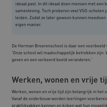
ideaal past. In dit ideaal doen mensen met een
outube.com
5 maanden 4
weken
samenleving. Toch proberen veel VSO-scholen j
ennispleingehandicaptensector.nl
20 uur
Deze cookie wordt gebruikt 
leiden. Zodat ze later gewoon kunnen meedoen i
functionaliteit voorkeuren 
op te slaan en te volgen om 
eigen manier.
verbeteren. Het kan ook wor
verzamelen van analytics g
cy
gebruikers omgaan met de fu
29 minuten
Deze cookie wordt gebruikt
oudflare Inc.
51 seconden
tussen mensen en bots. Dit i
imeo.com
om geldige rapporten te ku
De Herman Broerenschool is daar een voorbeeld 
gebruik van hun website.
'Onze school wil maatschappelijk betrokken zijn. 
lans.blueconic.net
1 jaar 1
Dit cookie wordt gebruikt om
maand
onderhouden en ervoor te z
geven en een verkeerd beeld veranderen.'
worden verzonden naar de b
gebruikerssessie onderhoud
efficiëntie en prestaties.
Sessie
Deze cookie wordt ingesteld
crosoft Corporation
Werken, wonen en vrije ti
op het Windows Azure-cloud
ww.kennispleingehandicaptensector.nl
gebruikt voor taakverdeling
de verzoeken om bezoekerspa
browsesessie naar dezelfde 
Werken, wonen en vrije tijd zijn belangrijk in h
1 jaar
Deze cookie wordt gebruikt
okieScript
Vanaf de onderbouw worden leerlingen voorbereid
Script.com-service om de c
w.kennispleingehandicaptensector.nl
bezoekers te onthouden. De
praktijkvakken kennen en kijken wat hun mogelijk
Cookie-Script.com is noodzak