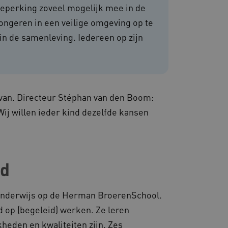
 beperking zoveel mogelijk mee in de
ongeren in een veilige omgeving op te
om de prestaties en
n de samenleving. Iedereen op zijn
van de website-gebruikers
hun surfervaring te
den betrokken bij het
egevens om te meten hoe
ncties van de site.
 om onderscheid te maken
s gunstig voor de website,
nnen maken over het
van. Directeur Stéphan van den Boom:
Wij willen ieder kind dezelfde kansen
 gebruikerssessies te
orgen dat berichten
rowser die de
 voor operationele
 door websites die draaien
jd
platform. Het wordt
 om ervoor te zorgen dat
gina's tijdens elke
server worden gerouteerd.
et onderwijs op de Herman BroerenSchool.
 door de Cookie-
 op (begeleid) werken. Ze leren
ookievoorkeuren van
 cookie-banner van
heden en kwaliteiten zijn. Zes
elijk om correct te