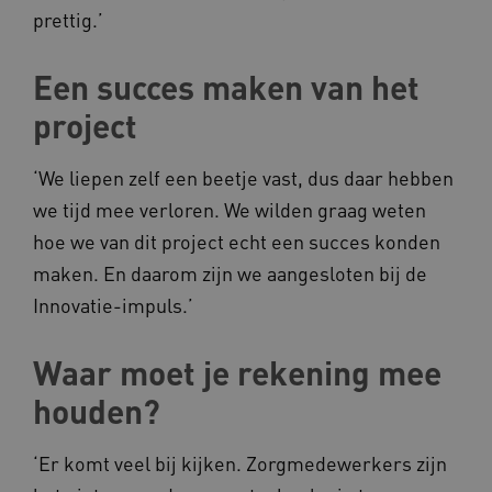
prettig.’
FPLC
.kennispleingehandicaptensector.nl
Een succes maken van het
project
‘We liepen zelf een beetje vast, dus daar hebben
we tijd mee verloren. We wilden graag weten
__cf_bm
Cloudflare Inc.
hoe we van dit project echt een succes konden
Google Privacy Policy
.vimeo.com
maken. En daarom zijn we aangesloten bij de
Innovatie-impuls.’
BCSessionID
vilans.blueconic.net
Waar moet je rekening mee
houden?
‘Er komt veel bij kijken. Zorgmedewerkers zijn