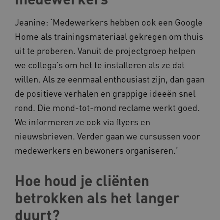
Jeanine: ‘Medewerkers hebben ook een Google
Home als trainingsmateriaal gekregen om thuis
Naam
Provider
/
Domein
uit te proberen. Vanuit de projectgroep helpen
_ga
Google LLC
Naam
Provider
/
Domein
.kennispleingehandicaptensector.nl
we collega’s om het te installeren als ze dat
FPID
Google
.kennispleingehandicaptensector.nl
willen. Als ze eenmaal enthousiast zijn, dan gaan
de positieve verhalen en grappige ideeën snel
rond. Die mond-tot-mond reclame werkt goed.
We informeren ze ook via flyers en
BCSessionID
www.kennispleingehandicaptensector.nl
nieuwsbrieven. Verder gaan we cursussen voor
medewerkers en bewoners organiseren.’
Hoe houd je cliënten
betrokken als het langer
duurt?