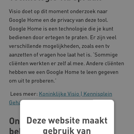
Visio doet op dit moment onderzoek naar
Google Home en de privacy van deze tool.
Google Home is een technologie die je kunt
bedienen door ertegen te praten. Er zijn veel
verschillende mogelijkheden, zoals een tv
aanzetten of vragen hoe laat het is. ‘Sommige
cliënten werkten er zelf al mee. Andere cliënten
hebben we een Google Home te leen gegeven
om uit te proberen.’
Lees meer:
Koninklijke Visio | Kennisplein
Gehandicaptensector
Deze website maakt
Onderzoek gaf een
gebruik van
belangrijk inzicht