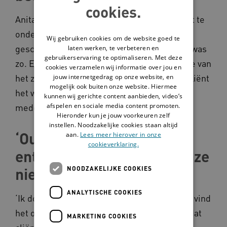
cookies.
Anita: ‘We hebben bewust gekozen om eerst te
onderzoeken of een tool als Google Home
Wij gebruiken cookies om de website goed te
geschikt zou zijn voor onze cliënten. En dat was
laten werken, te verbeteren en
gebruikerservaring te optimaliseren. Met deze
zo. Een belangrijk inzicht was dat de zwaarte van
cookies verzamelen wij informatie over jou en
het zorgpakket niet bepalend is of dat een cliënt
jouw internetgedrag op onze website, en
mogelijk ook buiten onze website. Hiermee
het wil gaan gebruiken. Terwijl veel
kunnen wij gerichte content aanbieden, video’s
afspelen en sociale media content promoten.
medewerkers dat wel dachten.’
Hieronder kun je jouw voorkeuren zelf
instellen. Noodzakelijke cookies staan altijd
‘Ouderen zijn heel
aan.
Lees meer hierover in onze
cookieverklaring.
enthousiast, ook al weten ze
NOODZAKELIJKE COOKIES
niets van internet’
ANALYTISCHE COOKIES
‘Ik doe privé heel veel met Google Home en vind
het ook erg leuk. Ik dacht inderdaad alleen dat
MARKETING COOKIES