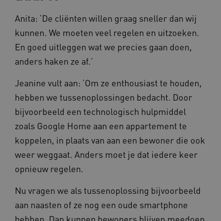
AWSALB
Amazon.com Inc.
a594.kennispleingehandicaptensector.nl
Anita: ‘De cliënten willen graag sneller dan wij
kunnen. We moeten veel regelen en uitzoeken.
En goed uitleggen wat we precies gaan doen,
_ga_NWZZME161M
.kennispleingehandicaptensector.nl
anders haken ze af.’
Jeanine vult aan: ‘Om ze enthousiast te houden,
_ga_4F110RE8SJ
.kennispleingehandicaptensector.nl
hebben we tussenoplossingen bedacht. Door
bijvoorbeeld een technologisch hulpmiddel
zoals Google Home aan een appartement te
VISITOR_INFO1_LIVE
Google LLC
ga_session_duration
www.kennispleingehandicaptensector.nl
koppelen, in plaats van aan een bewoner die ook
.youtube.com
weer weggaat. Anders moet je dat iedere keer
opnieuw regelen.
Nu vragen we als tussenoplossing bijvoorbeeld
aan naasten of ze nog een oude smartphone
_ga_G3VHK6CSBS
.kennispleingehandicaptensector.nl
hebben. Dan kunnen bewoners blijven meedoen