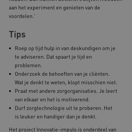
aan het experiment en genieten van de
BCSessionID
a594.kennispleingehandicaptensector.nl
voordelen.’
Tips
Roep op tijd hulp in van deskundigen om je
te adviseren. Dat spaart je tijd en
problemen.
vuid
Vimeo.com Inc.
.vimeo.com
Onderzoek de behoeften van je cliënten.
Wat je denkt te weten, klopt misschien niet.
YSC
Google LLC
Praat met andere zorgorganisaties. Je leert
.youtube.com
van elkaar en het is motiverend.
Durf zorgtechnologie uit te proberen. Het
is leuker en handiger dan je denkt.
Het project Innovatie-impuls is onderdeel van