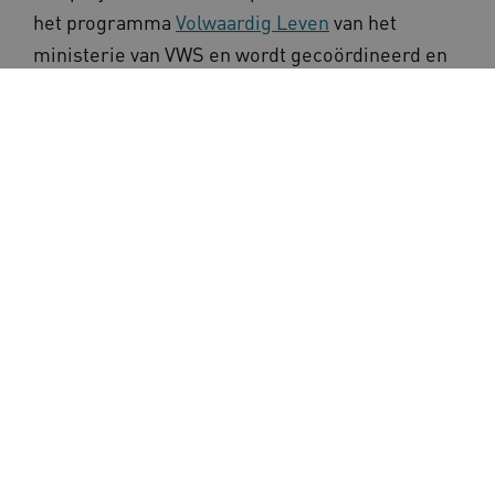
het programma
Volwaardig Leven
van het
ministerie van VWS en wordt gecoördineerd en
uitgevoerd door
Academy Het Dorp
en
Vilans
.
Lees meer
Podcasts, video's en webinars van de
innovatie-impuls
Deel deze pagina via:
Inschrijven nieuwsbrief