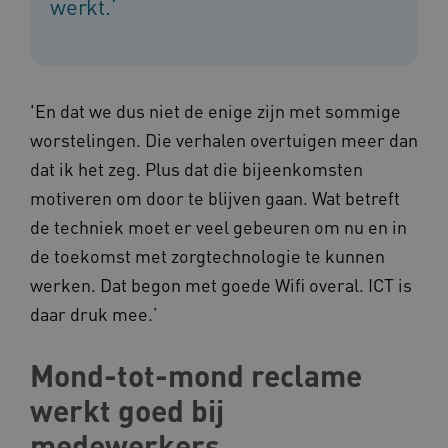
werkt.’
AWSALBCORS
Amazon.com Inc.
a594.kennispleingehandicaptensector.nl
'En dat we dus niet de enige zijn met sommige
worstelingen. Die verhalen overtuigen meer dan
dat ik het zeg. Plus dat die bijeenkomsten
UMB_SESSION
www.kennispleingehandicaptensector.nl
motiveren om door te blijven gaan. Wat betreft
de techniek moet er veel gebeuren om nu en in
de toekomst met zorgtechnologie te kunnen
ARRAffinitySameSite
Microsoft Corporation
werken. Dat begon met goede Wifi overal. ICT is
.www.kennispleingehandicaptensector.nl
daar druk mee.’
Mond-tot-mond reclame
werkt goed bij
medewerkers