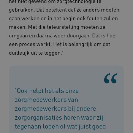
het niet gewend om zorgtechnologie te
ARRAffinity
Microsoft Corporation
gebruiken. Dat betekent dat ze anders moeten
.www.kennispleingehandicaptensector.nl
gaan werken en in het begin ook fouten zullen
maken. Met die teleurstelling moeten ze
omgaan en daarna weer doorgaan. Dat is hoe
een proces werkt. Het is belangrijk om dat
duidelijk uit te leggen.'
CookieScriptConsent
CookieScript
www.kennispleingehandicaptensector.nl
‘Ook helpt het als onze
AWSALBCORS
Amazon.com Inc.
vilans.blueconic.net
zorgmedewerkers van
zorgmedewerkers bij andere
zorgorganisaties horen waar zij
tegenaan lopen of wat juist goed