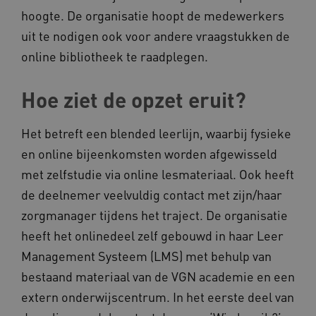
hoogte. De organisatie hoopt de medewerkers
uit te nodigen ook voor andere vraagstukken de
online bibliotheek te raadplegen.
__cf_bm
Cloudflare Inc.
Google Privacy Policy
.vimeo.com
Hoe ziet de opzet eruit?
Het betreft een blended leerlijn, waarbij fysieke
en online bijeenkomsten worden afgewisseld
BCSessionID
vilans.blueconic.net
met zelfstudie via online lesmateriaal. Ook heeft
de deelnemer veelvuldig contact met zijn/haar
zorgmanager tijdens het traject. De organisatie
heeft het onlinedeel zelf gebouwd in haar Leer
Management Systeem (LMS) met behulp van
ARRAffinity
Microsoft Corporation
.www.kennispleingehandicaptensector.nl
bestaand materiaal van de VGN academie en een
extern onderwijscentrum. In het eerste deel van