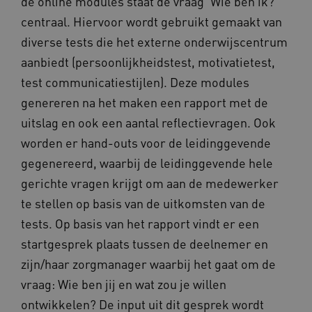
de online modules staat de vraag ‘Wie ben ik?’
centraal. Hiervoor wordt gebruikt gemaakt van
diverse tests die het externe onderwijscentrum
aanbiedt (persoonlijkheidstest, motivatietest,
CookieScriptConsent
CookieScript
www.kennispleingehandicaptensector.nl
test communicatiestijlen). Deze modules
genereren na het maken een rapport met de
uitslag en ook een aantal reflectievragen. Ook
worden er hand-outs voor de leidinggevende
AWSALBCORS
Amazon.com Inc.
vilans.blueconic.net
gegenereerd, waarbij de leidinggevende hele
gerichte vragen krijgt om aan de medewerker
te stellen op basis van de uitkomsten van de
tests. Op basis van het rapport vindt er een
startgesprek plaats tussen de deelnemer en
AWSALBCORS
Amazon.com Inc.
zijn/haar zorgmanager waarbij het gaat om de
a594.kennispleingehandicaptensector.nl
vraag: Wie ben jij en wat zou je willen
ontwikkelen? De input uit dit gesprek wordt