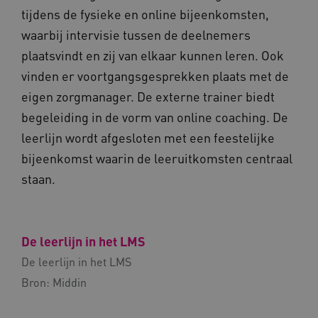
_ga
Google LLC
Naam
Provider
/
Domein
tijdens de fysieke en online bijeenkomsten,
.kennispleingehandicaptensector.nl
FPID
Google
waarbij intervisie tussen de deelnemers
.kennispleingehandicaptensector.nl
plaatsvindt en zij van elkaar kunnen leren. Ook
vinden er voortgangsgesprekken plaats met de
eigen zorgmanager. De externe trainer biedt
BCSessionID
www.kennispleingehandicaptensector.nl
begeleiding in de vorm van online coaching. De
leerlijn wordt afgesloten met een feestelijke
bijeenkomst waarin de leeruitkomsten centraal
staan.
De leerlijn in het LMS
AWSALB
Amazon.com Inc.
a594.kennispleingehandicaptensector.nl
De leerlijn in het LMS
Bron:
Middin