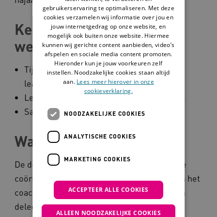
gebruikerservaring te optimaliseren. Met deze
cookies verzamelen wij informatie over jou en
Kernaspecten van
jouw internetgedrag op onze website, en
mogelijk ook buiten onze website. Hiermee
werkplekleren
kunnen wij gerichte content aanbieden, video’s
afspelen en sociale media content promoten.
Hieronder kun je jouw voorkeuren zelf
Tijd- en plaatsonafhankelijk leren (E-
instellen. Noodzakelijke cookies staan altijd
aan.
Lees meer hierover in onze
learning).
cookieverklaring.
Leren van de praktijk (praktijkcasuïstiek).
Samen leren (in een groep).
NOODZAKELIJKE COOKIES
Wat is de doelstelling?
ANALYTISCHE COOKIES
MARKETING COOKIES
De doelstelling is het beter toerusten van de
coördinerend begeleiders op het gebied van het
ACCEPTEER ALLE COOKIES
coachen van collega’s en het coördineren en
delegeren van taken rondom cliëntenzorg.
ALLEEN NOODZAKELIJKE COOKIES