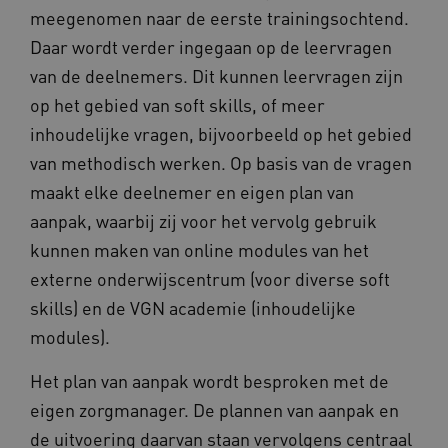
meegenomen naar de eerste trainingsochtend.
Daar wordt verder ingegaan op de leervragen
van de deelnemers. Dit kunnen leervragen zijn
UMB_SESSION
www.kennispleingehandicaptensector.nl
op het gebied van soft skills, of meer
inhoudelijke vragen, bijvoorbeeld op het gebied
van methodisch werken. Op basis van de vragen
ARRAffinitySameSite
Microsoft Corporation
maakt elke deelnemer en eigen plan van
.www.kennispleingehandicaptensector.nl
aanpak, waarbij zij voor het vervolg gebruik
kunnen maken van online modules van het
externe onderwijscentrum (voor diverse soft
skills) en de VGN academie (inhoudelijke
modules).
Het plan van aanpak wordt besproken met de
eigen zorgmanager. De plannen van aanpak en
Naam
Provider
/
Domein
de uitvoering daarvan staan vervolgens centraal