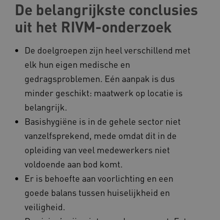
De belangrijkste conclusies
BCSessionID
vilans.blueconic.net
uit het RIVM-onderzoek
De doelgroepen zijn heel verschillend met
elk hun eigen medische en
gedragsproblemen. Eén aanpak is dus
ARRAffinity
Microsoft Corporation
.www.kennispleingehandicaptensector.nl
minder geschikt: maatwerk op locatie is
belangrijk.
Basishygiëne is in de gehele sector niet
vanzelfsprekend, mede omdat dit in de
opleiding van veel medewerkers niet
CookieScriptConsent
CookieScript
voldoende aan bod komt.
www.kennispleingehandicaptensector.nl
Er is behoefte aan voorlichting en een
goede balans tussen huiselijkheid en
veiligheid.