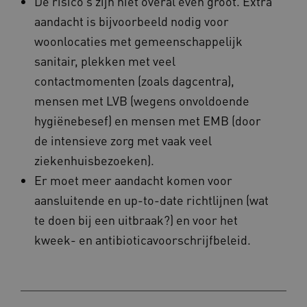
De risico’s zijn niet overal even groot. Extra
AWSALBCORS
Amazon.com Inc.
vilans.blueconic.net
aandacht is bijvoorbeeld nodig voor
woonlocaties met gemeenschappelijk
sanitair, plekken met veel
contactmomenten (zoals dagcentra),
mensen met LVB (wegens onvoldoende
AWSALBCORS
Amazon.com Inc.
hygiënebesef) en mensen met EMB (door
a594.kennispleingehandicaptensector.nl
de intensieve zorg met vaak veel
ziekenhuisbezoeken).
Er moet meer aandacht komen voor
aansluitende en up-to-date richtlijnen (wat
UMB_SESSION
www.kennispleingehandicaptensector.nl
te doen bij een uitbraak?) en voor het
kweek- en antibioticavoorschrijfbeleid.
ARRAffinitySameSite
Microsoft Corporation
.www.kennispleingehandicaptensector.nl