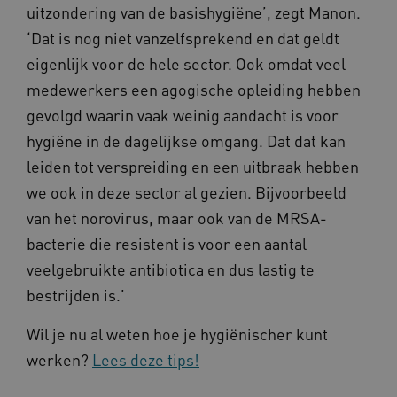
worden altijd geplaatst en maken geen inbreuk
uitzondering van de basishygiëne’, zegt Manon.
op uw privacy.
‘Dat is nog niet vanzelfsprekend en dat geldt
Naam
Provider
/
Domein
eigenlijk voor de hele sector. Ook omdat veel
__Secure-YNID
.youtube.com
medewerkers een agogische opleiding hebben
__Secure-
.youtube.com
gevolgd waarin vaak weinig aandacht is voor
ROLLOUT_TOKEN
hygiëne in de dagelijkse omgang. Dat dat kan
FPLC
.kennispleingehandicaptensector.nl
leiden tot verspreiding en een uitbraak hebben
we ook in deze sector al gezien. Bijvoorbeeld
van het norovirus, maar ook van de MRSA-
bacterie die resistent is voor een aantal
veelgebruikte antibiotica en dus lastig te
bestrijden is.’
__cf_bm
Cloudflare Inc.
Google Privacy Policy
.vimeo.com
Wil je nu al weten hoe je hygiënischer kunt
werken?
Lees deze tips!