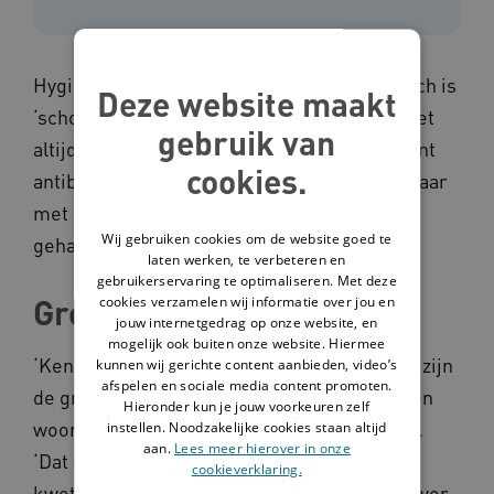
Hygiënisch werken hoort bij goede zorg. Toch is
Deze website maakt
‘schoon werken’ in de dagelijkse praktijk niet
gebruik van
altijd vanzelfsprekend. Dat moet anders, want
cookies.
antibioticaresistentie (ABR) is een reëel gevaar
met grote gevolgen. Oók in de
Wij gebruiken cookies om de website goed te
gehandicaptenzorg.
laten werken, te verbeteren en
gebruikerservaring te optimaliseren. Met deze
Grote verschillen
cookies verzamelen wij informatie over jou en
jouw internetgedrag op onze website, en
mogelijk ook buiten onze website. Hiermee
‘Kenmerkend voor de gehandicaptensector zijn
kunnen wij gerichte content aanbieden, video’s
afspelen en sociale media content promoten.
de grote verschillen tussen cliënten, zorg- en
Hieronder kun je jouw voorkeuren zelf
woonvormen, en medewerkers’, zegt Tessa.
instellen. Noodzakelijke cookies staan altijd
aan.
Lees meer hierover in onze
‘Dat maakt dat sommige groepen extra
cookieverklaring.
kwetsbaar zijn om infecties op te lopen en over