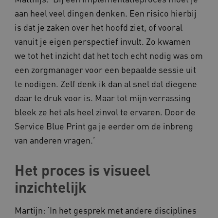
Deze functionele en technische cookies zorgen
aan heel veel dingen denken. Een risico hierbij
ervoor dat de website werkt. Deze cookies
is dat je zaken over het hoofd ziet, of vooral
worden altijd geplaatst en maken geen inbreuk
op uw privacy.
vanuit je eigen perspectief invult. Zo kwamen
Naam
Provider
/
Domein
we tot het inzicht dat het toch echt nodig was om
__Secure-YNID
.youtube.com
een zorgmanager voor een bepaalde sessie uit
te nodigen. Zelf denk ik dan al snel dat diegene
__Secure-
.youtube.com
ROLLOUT_TOKEN
daar te druk voor is. Maar tot mijn verrassing
FPLC
.kennispleingehandicaptensector.nl
bleek ze het als heel zinvol te ervaren. Door de
Service Blue Print ga je eerder om de inbreng
van anderen vragen.’
Het proces is visueel
inzichtelijk
__cf_bm
Cloudflare Inc.
Google Privacy Policy
.vimeo.com
Martijn: ‘In het gesprek met andere disciplines