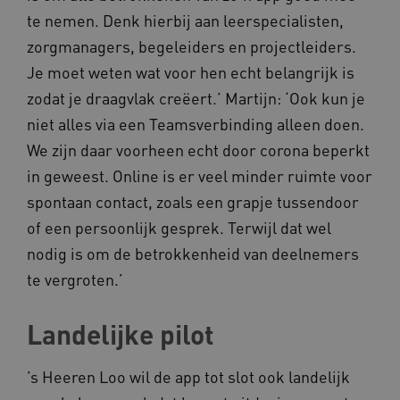
te nemen. Denk hierbij aan leerspecialisten,
zorgmanagers, begeleiders en projectleiders.
Je moet weten wat voor hen echt belangrijk is
zodat je draagvlak creëert.’ Martijn: ‘Ook kun je
niet alles via een Teamsverbinding alleen doen.
We zijn daar voorheen echt door corona beperkt
AWSALB
Amazon.com Inc.
in geweest. Online is er veel minder ruimte voor
a594.kennispleingehandicaptensector.nl
spontaan contact, zoals een grapje tussendoor
of een persoonlijk gesprek. Terwijl dat wel
nodig is om de betrokkenheid van deelnemers
_ga_NWZZME161M
.kennispleingehandicaptensector.nl
te vergroten.’
Landelijke pilot
_ga_4F110RE8SJ
.kennispleingehandicaptensector.nl
’s Heeren Loo wil de app tot slot ook landelijk