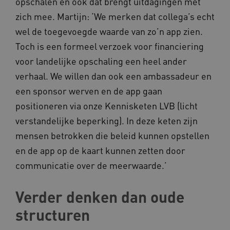
opschalen en ook dat brengt uitdagingen met
VISITOR_INFO1_LIVE
Google LLC
ga_session_duration
www.kennispleingehandicaptensector.nl
.youtube.com
zich mee. Martijn: ‘We merken dat collega’s echt
wel de toegevoegde waarde van zo’n app zien.
Toch is een formeel verzoek voor financiering
voor landelijke opschaling een heel ander
verhaal. We willen dan ook een ambassadeur en
_ga_G3VHK6CSBS
.kennispleingehandicaptensector.nl
een sponsor werven en de app gaan
positioneren via onze Kennisketen LVB (licht
BCSessionID
a594.kennispleingehandicaptensector.nl
verstandelijke beperking). In deze keten zijn
mensen betrokken die beleid kunnen opstellen
en de app op de kaart kunnen zetten door
communicatie over de meerwaarde.’
Verder denken dan oude
structuren
vuid
Vimeo.com Inc.
.vimeo.com