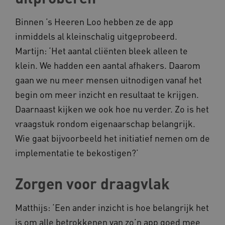
ARRAffinitySameSite
Microsoft Corporation
.www.kennispleingehandicaptensector.nl
Binnen ’s Heeren Loo hebben ze de app
inmiddels al kleinschalig uitgeprobeerd.
Martijn: ‘Het aantal cliënten bleek alleen te
klein. We hadden een aantal afhakers. Daarom
gaan we nu meer mensen uitnodigen vanaf het
begin om meer inzicht en resultaat te krijgen.
Daarnaast kijken we ook hoe nu verder. Zo is het
vraagstuk rondom eigenaarschap belangrijk.
Naam
Provider
/
Domein
Wie gaat bijvoorbeeld het initiatief nemen om de
_ga
Google LLC
Naam
Provider
/
Domein
implementatie te bekostigen?’
.kennispleingehandicaptensector.nl
FPID
Google
.kennispleingehandicaptensector.nl
Zorgen voor draagvlak
Matthijs: ‘Een ander inzicht is hoe belangrijk het
BCSessionID
www.kennispleingehandicaptensector.nl
is om alle betrokkenen van zo’n app goed mee