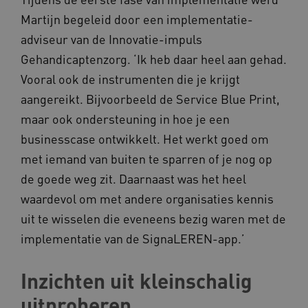
Martijn begeleid door een implementatie-
AWSALBCORS
Amazon.com Inc.
adviseur van de Innovatie-impuls
vilans.blueconic.net
Gehandicaptenzorg. ‘Ik heb daar heel aan gehad.
Vooral ook de instrumenten die je krijgt
aangereikt. Bijvoorbeeld de Service Blue Print,
maar ook ondersteuning in hoe je een
businesscase ontwikkelt. Het werkt goed om
AWSALBCORS
Amazon.com Inc.
a594.kennispleingehandicaptensector.nl
met iemand van buiten te sparren of je nog op
de goede weg zit. Daarnaast was het heel
waardevol om met andere organisaties kennis
uit te wisselen die eveneens bezig waren met de
implementatie van de SignaLEREN-app.’
UMB_SESSION
www.kennispleingehandicaptensector.nl
Inzichten uit kleinschalig
uitproberen