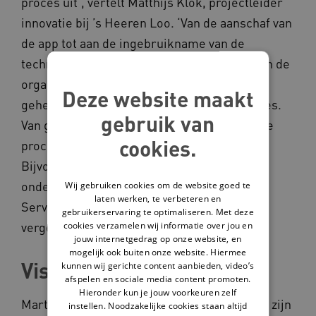
proces uit’, vertelt Matthijs Klok, projectleider
innovatie bij ’s Heeren Loo. ‘Van de aanschaf van
de app tot aan de ingebruikname van de
technologie door alle beoogde gebruikers in de
organisatie. Je aandacht ligt daarbij op de
Deze website maakt
gehele breedte van een implementatieproces.
gebruik van
Van gebruiker- tot organisatiecontext en alle
cookies.
processen die daarmee samenhangen.
Bijvoorbeeld het regelen van de
ondersteunende digitale infrastructuur. De
Wij gebruiken cookies om de website goed te
laten werken, te verbeteren en
Service Blue Print voorkomt dat je stappen
gebruikerservaring te optimaliseren. Met deze
cookies verzamelen wij informatie over jou en
vergeet.’
jouw internetgedrag op onze website, en
mogelijk ook buiten onze website. Hiermee
Visie op stress nodig
kunnen wij gerichte content aanbieden, video’s
afspelen en sociale media content promoten.
Hieronder kun je jouw voorkeuren zelf
Martijn: ‘Voordat een cliënt de app gebruikt, zijn
instellen. Noodzakelijke cookies staan altijd