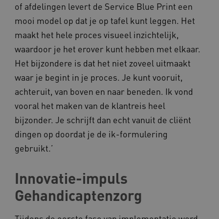
of afdelingen levert de Service Blue Print een
mooi model op dat je op tafel kunt leggen. Het
BCSessionID
vilans.blueconic.net
maakt het hele proces visueel inzichtelijk,
waardoor je het erover kunt hebben met elkaar.
Het bijzondere is dat het niet zoveel uitmaakt
waar je begint in je proces. Je kunt vooruit,
achteruit, van boven en naar beneden. Ik vond
ARRAffinity
Microsoft Corporation
vooral het maken van de klantreis heel
.www.kennispleingehandicaptensector.nl
bijzonder. Je schrijft dan echt vanuit de cliënt
dingen op doordat je de ik-formulering
gebruikt.’
Innovatie-impuls
CookieScriptConsent
CookieScript
www.kennispleingehandicaptensector.nl
Gehandicaptenzorg
Tijdens de eerste fase van implementatie werd