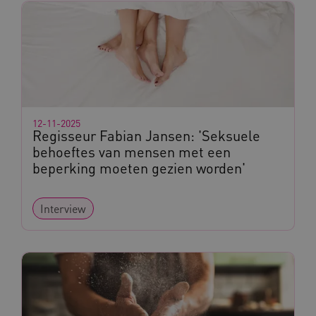
AWSALBCORS
Amazon.com Inc.
a594.kennispleingehandicaptensector.nl
12-11-2025
Regisseur Fabian Jansen: 'Seksuele
behoeftes van mensen met een
beperking moeten gezien worden'
UMB_SESSION
www.kennispleingehandicaptensector.nl
Interview
ARRAffinitySameSite
Microsoft Corporation
.www.kennispleingehandicaptensector.nl