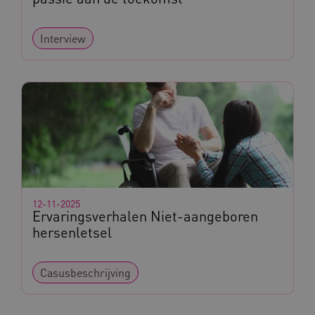
Interview
ARRAffinity
Microsoft Corporation
.www.kennispleingehandicaptensector.nl
CookieScriptConsent
CookieScript
www.kennispleingehandicaptensector.nl
12-11-2025
Ervaringsverhalen Niet-aangeboren
hersenletsel
Casusbeschrijving
AWSALBCORS
Amazon.com Inc.
vilans.blueconic.net