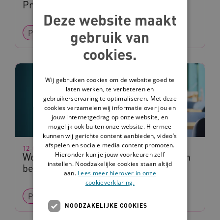
Prokkelduo's
Deze website maakt
gebruik van
Praktijkverhaal
cookies.
Wij gebruiken cookies om de website goed te
laten werken, te verbeteren en
gebruikerservaring te optimaliseren. Met deze
cookies verzamelen wij informatie over jou en
jouw internetgedrag op onze website, en
mogelijk ook buiten onze website. Hiermee
kunnen wij gerichte content aanbieden, video’s
afspelen en sociale media content promoten.
12-02-2026
Hieronder kun je jouw voorkeuren zelf
Werk Inclusief: meer mensen met een
instellen. Noodzakelijke cookies staan altijd
beperking aan het werk
aan.
Lees meer hierover in onze
cookieverklaring.
Praktijkverhaal
NOODZAKELIJKE COOKIES