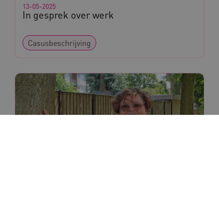
13-05-2025
In gesprek over werk
Casusbeschrijving
31-03-2025
Praten over op gewicht blijven: tips van
ervaringsdeskundige Mirjam
Blog