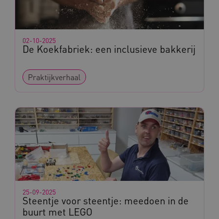
02-10-2025
De Koekfabriek: een inclusieve bakkerij
Praktijkverhaal
Naam
Provider
/
Domein
_ga
Google LLC
Naam
Provider
/
Domein
.kennispleingehandicaptensector.nl
FPID
Google
.kennispleingehandicaptensector.nl
BCSessionID
www.kennispleingehandicaptensector.nl
25-09-2025
Steentje voor steentje: meedoen in de
buurt met LEGO