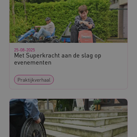
_ga_G3VHK6CSBS
.kennispleingehandicaptensector.nl
BCSessionID
a594.kennispleingehandicaptensector.nl
25-08-2025
Met Superkracht aan de slag op
evenementen
Praktijkverhaal
vuid
Vimeo.com Inc.
.vimeo.com
YSC
Google LLC
.youtube.com