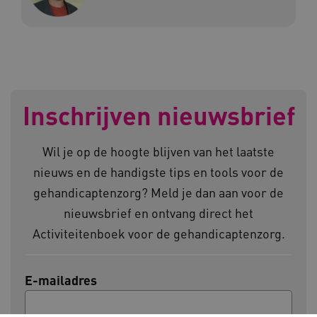
a594.kennispleingehandicaptensector.nl
UMB_SESSION
www.kennispleingehandicaptensector.nl
Inschrijven nieuwsbrief
Wil je op de hoogte blijven van het laatste
nieuws en de handigste tips en tools voor de
ARRAffinitySameSite
Microsoft Corporation
.www.kennispleingehandicaptensector.nl
gehandicaptenzorg? Meld je dan aan voor de
nieuwsbrief en ontvang direct het
Activiteitenboek voor de gehandicaptenzorg.
E-mailadres