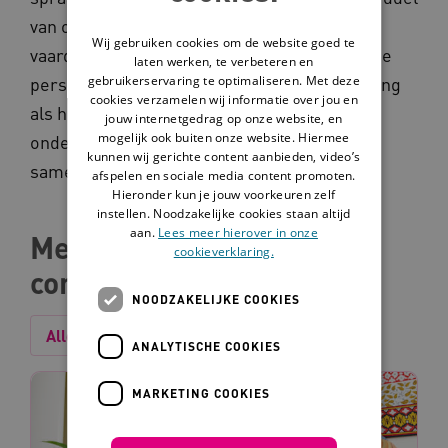
van ondersteunde communicatie worden de
Wij gebruiken cookies om de website goed te
vaardigheden en mogelijkheden van zowel de
laten werken, te verbeteren en
gebruikerservaring te optimaliseren. Met deze
personen met een communicatieve beperking
cookies verzamelen wij informatie over jou en
als het sociale netwerk versterkt en
jouw internetgedrag op onze website, en
mogelijk ook buiten onze website. Hiermee
ondersteund. Want communiceren doe je
kunnen wij gerichte content aanbieden, video’s
samen.
afspelen en sociale media content promoten.
Hieronder kun je jouw voorkeuren zelf
instellen. Noodzakelijke cookies staan altijd
aan.
Lees meer hierover in onze
Meer over ondersteunde
cookieverklaring.
communicatie
NOODZAKELIJKE COOKIES
Alles
Interventie
Tool
ANALYTISCHE COOKIES
MARKETING COOKIES