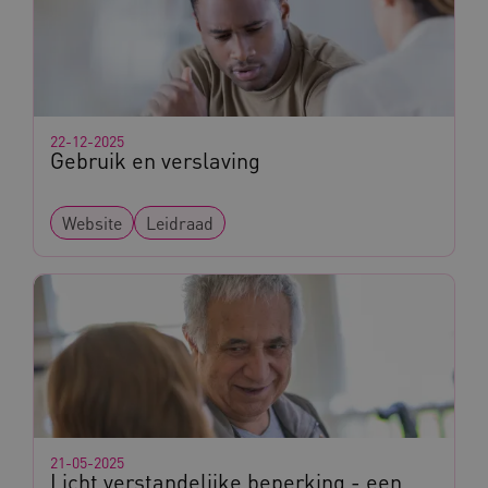
BCSessionID
www.kennispleingehandicaptensector.nl
22-12-2025
Gebruik en verslaving
Website
Leidraad
AWSALB
Amazon.com Inc.
a594.kennispleingehandicaptensector.nl
_ga_NWZZME161M
.kennispleingehandicaptensector.nl
_ga_4F110RE8SJ
.kennispleingehandicaptensector.nl
21-05-2025
Licht verstandelijke beperking - een