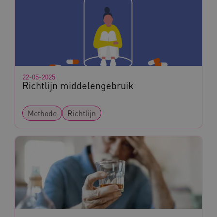
Marketing cookies
Deze functionele en technische cookies zorgen
ervoor dat de website werkt. Deze cookies
worden altijd geplaatst en maken geen inbreuk
op uw privacy.
Naam
Provider
/
Domein
22-05-2025
__Secure-YNID
.youtube.com
Richtlijn middelengebruik
__Secure-
.youtube.com
ROLLOUT_TOKEN
Methode
Richtlijn
FPLC
.kennispleingehandicaptensector.nl
__cf_bm
Cloudflare Inc.
Google Privacy Policy
.vimeo.com