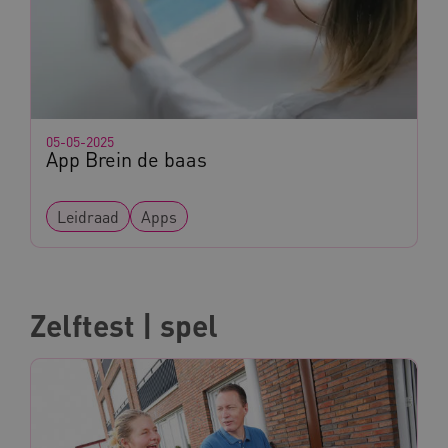
vuid
Vimeo.com Inc.
.vimeo.com
YSC
Google LLC
.youtube.com
05-05-2025
App Brein de baas
Leidraad
Apps
Zelftest | spel