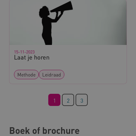
AWSALBCORS
Amazon.com Inc.
vilans.blueconic.net
15-11-2023
Laat je horen
AWSALBCORS
Amazon.com Inc.
Methode
Leidraad
a594.kennispleingehandicaptensector.nl
1
2
3
UMB_SESSION
www.kennispleingehandicaptensector.nl
Boek of brochure