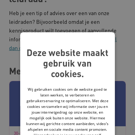
Heb je een tip of advies over een van onze
leidraden? Bijvoorbeeld omdat je een
kennisproduct wilt toevoegen of aanvullende
informatie hebt over een kennisproduct?
Vul
dan ons contactformulier in
.
Deze website maakt
gebruik van
Methoden
cookies.
Wij gebruiken cookies om de website goed te
laten werken, te verbeteren en
gebruikerservaring te optimaliseren. Met deze
cookies verzamelen wij informatie over jou en
jouw internetgedrag op onze website, en
mogelijk ook buiten onze website. Hiermee
kunnen wij gerichte content aanbieden, video’s
afspelen en sociale media content promoten.
30-01-2025