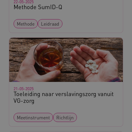
22-05-2025
Methode SumID-Q
Methode
Leidraad
BCSessionID
vilans.blueconic.net
ARRAffinity
Microsoft Corporation
.www.kennispleingehandicaptensector.nl
21-05-2025
Toeleiding naar verslavingszorg vanuit
VG-zorg
Meetinstrument
Richtlijn
CookieScriptConsent
CookieScript
www.kennispleingehandicaptensector.nl