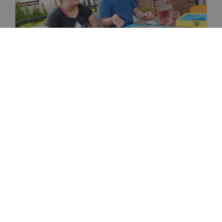
02-05-2025
TRIP
Spel
Leidraad
Stel je vraag aan
Neomi van Duijvenbode