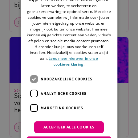
bij kinderen en jongeren
laten werken, te verbeteren en
gebruikerservaring te optimaliseren. Met deze
cookies verzamelen wij informatie over jou en
Checklist
jouw internetgedrag op onze website, en
mogelijk ook buiten onze website. Hiermee
kunnen wij gerichte content aanbieden, video’s
afspelen en sociale media content promoten.
Hieronder kun je jouw voorkeuren zelf
instellen. Noodzakelijke cookies staan altijd
aan.
Lees meer hierover in onze
cookieverklaring.
NOODZAKELIJKE COOKIES
26-11-2023
ANALYTISCHE COOKIES
Signaleringslijst (Brain Injury Alert)
voor kinderen en jongeren met
MARKETING COOKIES
hersenletsel
Checklist
ACCEPTEER ALLE COOKIES