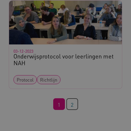
CookieScriptConsent
CookieScript
www.kennispleingehandicaptensector.nl
03-12-2023
Onderwijsprotocol voor leerlingen met
NAH
AWSALBCORS
Amazon.com Inc.
vilans.blueconic.net
Protocol
Richtlijn
1
2
AWSALBCORS
Amazon.com Inc.
a594.kennispleingehandicaptensector.nl