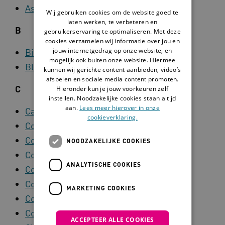
Astigmatisme
Wij gebruiken cookies om de website goed te
laten werken, te verbeteren en
B
gebruikerservaring te optimaliseren. Met deze
cookies verzamelen wij informatie over jou en
jouw internetgedrag op onze website, en
Bilaterale Amblyopie
mogelijk ook buiten onze website. Hiermee
Blepharospasme
kunnen wij gerichte content aanbieden, video’s
afspelen en sociale media content promoten.
C
Hieronder kun je jouw voorkeuren zelf
instellen. Noodzakelijke cookies staan altijd
aan.
Lees meer hierover in onze
Cataract
cookieverklaring.
Congenitaal Cataract
Congenitaal Glaucoom
NOODZAKELIJKE COOKIES
Congenitale Nystagmus
ANALYTISCHE COOKIES
Contusio Cerebri
Cornalittekens
MARKETING COOKIES
Cornea Dystrofie
Corneatransplantatie
ACCEPTEER ALLE COOKIES