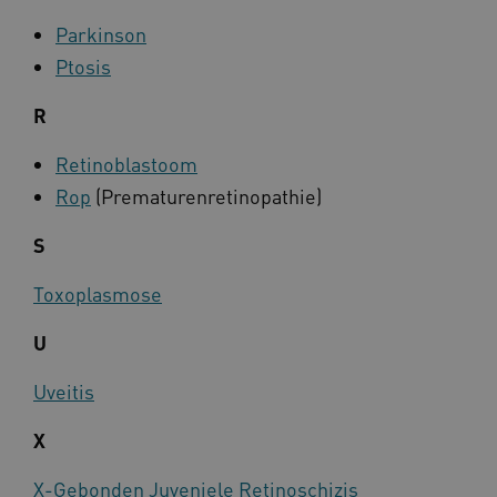
Parkinson
Ptosis
R
CookieScriptConsent
CookieScript
Retinoblastoom
www.kennispleingehandicaptensector.nl
Rop
(Prematurenretinopathie)
S
Toxoplasmose
AWSALBCORS
Amazon.com Inc.
vilans.blueconic.net
U
Uveitis
X
AWSALBCORS
Amazon.com Inc.
a594.kennispleingehandicaptensector.nl
X-Gebonden Juveniele Retinoschizis