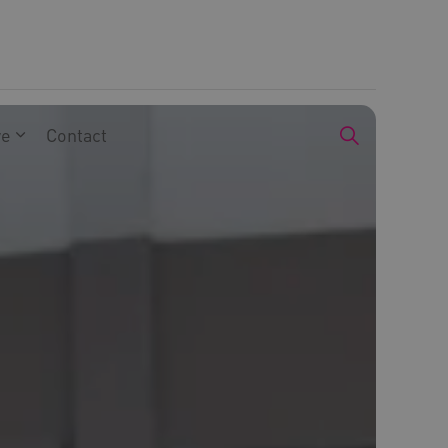
we
Contact