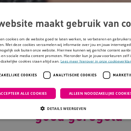
website maakt gebruik van co
ken cookies om de website goed te laten werken, te verbeteren en gebruikers
en. Met deze cookies verzamelen wij informatie over jou en jouw internetge
mogelijk ook buiten onze website. Hiermee kunnen wij gerichte content aanbi
 en sociale media content promoten. Hieronder kun je jouw voorkeuren zelf i
dzakelijke cookies staan altijd aan.
Lees meer hierover in onze cookieverklar
AKELIJKE COOKIES
ANALYTISCHE COOKIES
MARKETI
sarts en arts VG goed geregeld
ACCEPTEER ALLE COOKIES
ALLEEN NOODZAKELIJKE COOKIE
Zorg van huisar
DETAILS WEERGEVEN
goed geregeld
Noodzakelijke cookies
Analytische cookies
Marketing cookies