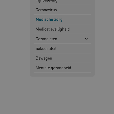
Coronavirus
Deze functionele en technis
uw privacy.
Medische zorg
Naam
Pr
Medicatieveiligheid
__Secure-YNID
.y
Gezond eten
__Secure-
.y
ROLLOUT_TOKEN
Seksualiteit
FPLC
.k
Bewegen
Google Privacy Poli
Mentale gezondheid
__cf_bm
Cl
.v
BCSessionID
vi