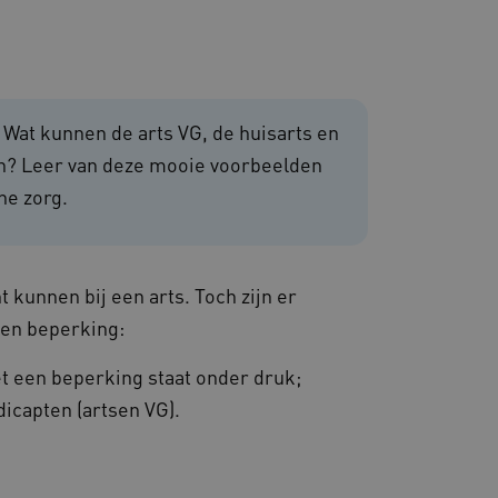
 en maken geen inbreuk op
. Wat kunnen de arts VG, de huisarts en
en? Leer van deze mooie voorbeelden
e zorg.
om de prestaties en
van de website-gebruikers
hun surfervaring te
den betrokken bij het
egevens om te meten hoe
 kunnen bij een arts. Toch zijn er
ncties van de site.
 een beperking:
 om onderscheid te maken
s gunstig voor de website,
nnen maken over het
t een beperking staat onder druk;
dicapten (artsen VG).
 gebruikerssessies te
orgen dat berichten
rowser die de
 voor operationele