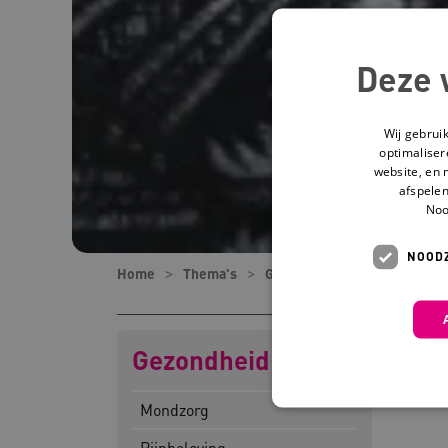
Deze 
Wij gebrui
optimaliser
website, en 
afspelen
Noo
NOODZ
Home
Thema's
Gezondheid
Zorg van hui
Gezondheid
Mondzorg
Pijnbeleving