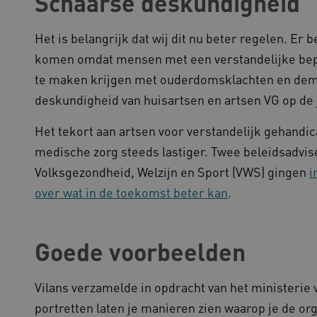
Schaarse deskundigheid
Sessie
Deze cookie wordt ingesteld
crosoft Corporation
op het Windows Azure-cloud
ww.kennispleingehandicaptensector.nl
gebruikt voor taakverdeling
de verzoeken om bezoekerspa
Het is belangrijk dat wij dit nu beter regelen. Er
browsesessie naar dezelfde 
komen omdat mensen met een verstandelijke bep
1 jaar
Deze cookie wordt gebruikt
okieScript
Script.com-service om de c
w.kennispleingehandicaptensector.nl
te maken krijgen met ouderdomsklachten en dem
bezoekers te onthouden. De
Cookie-Script.com is noodzak
deskundigheid van huisartsen en artsen VG op de j
werken.
1 week
Voor voortdurende plakkeri
azon.com Inc.
Het tekort aan artsen voor verstandelijk gehandi
CORS-use-cases na de Chr
lans.blueconic.net
extra plakkerigheidscookies
medische zorg steeds lastiger. Twee beleidsadvis
gebaseerde plakkeringsfunc
AWSALBCORS (ALB).
Volksgezondheid, Welzijn en Sport (VWS) gingen
i
1 week
Voor voortdurende plakkeri
azon.com Inc.
over wat in de toekomst beter kan
.
CORS-use-cases na de Chr
94.kennispleingehandicaptensector.nl
extra plakkerigheidscookies
gebaseerde plakkeringsfunc
AWSALBCORS (ALB).
Goede voorbeelden
w.kennispleingehandicaptensector.nl
Sessie
Deze cookie wordt gebruikt 
de website te beheren, zodat
worden onthouden tijdens e
Vilans verzamelde in opdracht van het ministerie
Sessie
Bij het gebruik van Microsof
crosoft Corporation
en het inschakelen van load 
ww.kennispleingehandicaptensector.nl
cookie ervoor dat verzoeke
portretten laten je manieren zien waarop je de or
bezoekersbrowsersessie altij