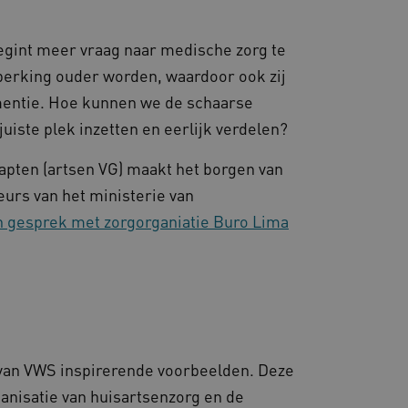
 door websites die draaien
platform. Het wordt
 om ervoor te zorgen dat
gina's tijdens elke
 begint meer vraag naar medische zorg te
server worden gerouteerd.
erking ouder worden, waardoor ook zij
 door de Cookie-
ookievoorkeuren van
entie. Hoe kunnen we de schaarse
 cookie-banner van
elijk om correct te
uiste plek inzetten en eerlijk verdelen?
gheidsondersteuning met
capten (artsen VG) maakt het borgen van
omium-update, maken we
 voor elk van deze op duur
eurs van het ministerie van
ties genaamd
n gesprek met zorgorganiatie Buro Lima
gheidsondersteuning met
omium-update, maken we
 voor elk van deze op duur
ties genaamd
om gebruikerssessies op
 gebruikersinteracties
en surfsessie.
 van VWS inspirerende voorbeelden. Deze
t Azure als hostingplatform
balancing, zorgt deze
n van één
ganisatie van huisartsenzorg en de
d door dezelfde server in