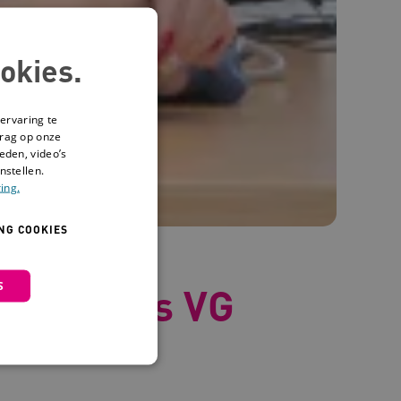
okies.
ervaring te
drag op onze
eden, video’s
nstellen.
ing.
NG COOKIES
S
ts en arts VG