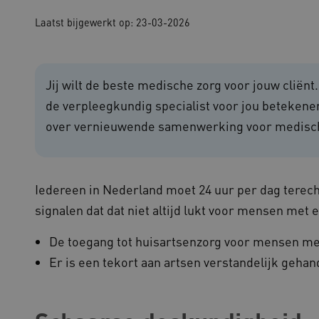
Laatst bijgewerkt op: 23-03-2026
che cookies zorgen ervoor dat de website werkt. Deze cookies worden altijd geplaatst
ovider
/
Domein
Vervaldatum
Omschrijving
outube.com
5 maanden 4
Jij wilt de beste medische zorg voor jouw cliënt
weken
de verpleegkundig specialist voor jou beteken
outube.com
5 maanden 4
weken
over vernieuwende samenwerking voor medisch
ennispleingehandicaptensector.nl
20 uur
Deze cookie wordt gebruikt 
functionaliteit voorkeuren 
op te slaan en te volgen om 
verbeteren. Het kan ook wor
verzamelen van analytics g
cy
Iedereen in Nederland moet 24 uur per dag terecht
gebruikers omgaan met de fu
signalen dat dat niet altijd lukt voor mensen met
29 minuten
Deze cookie wordt gebruikt
oudflare Inc.
51 seconden
tussen mensen en bots. Dit i
imeo.com
om geldige rapporten te ku
De toegang tot huisartsenzorg voor mensen me
gebruik van hun website.
Er is een tekort aan artsen verstandelijk gehan
lans.blueconic.net
1 jaar 1
Dit cookie wordt gebruikt om
maand
onderhouden en ervoor te z
worden verzonden naar de b
gebruikerssessie onderhoud
efficiëntie en prestaties.