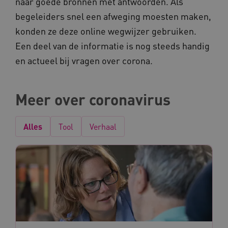
naar goede bronnen met antwoorden. Als
Marketing cookies
begeleiders snel een afweging moesten maken,
konden ze deze online wegwijzer gebruiken.
Deze functionele en technische cookies zorgen
ervoor dat de website werkt. Deze cookies
Een deel van de informatie is nog steeds handig
worden altijd geplaatst en maken geen inbreuk
op uw privacy.
en actueel bij vragen over corona.
Naam
Provider
/
Domein
__Secure-YNID
.youtube.com
Meer over coronavirus
__Secure-
.youtube.com
ROLLOUT_TOKEN
Alles
Tool
Verhaal
FPLC
.kennispleingehandicaptensector.nl
__cf_bm
Cloudflare Inc.
Google Privacy Policy