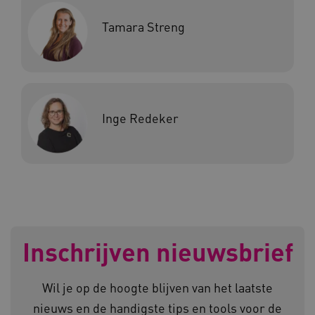
Tamara Streng
ARRAffinitySameSite
Microsoft Corporation
.www.kennispleingehandicaptensector.nl
Inge Redeker
Naam
Provider
/
Domein
_ga
Google LLC
Naam
Provider
/
Domein
Inschrijven nieuwsbrief
.kennispleingehandicaptensector.nl
FPID
Google
.kennispleingehandicaptensector.nl
Wil je op de hoogte blijven van het laatste
nieuws en de handigste tips en tools voor de