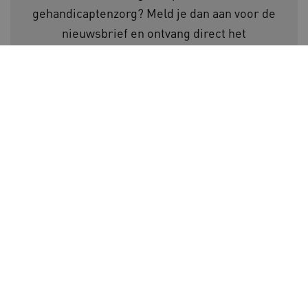
gehandicaptenzorg? Meld je dan aan voor de
BCSessionID
www.kennispleingehandicaptensector.nl
nieuwsbrief en ontvang direct het
Activiteitenboek voor de gehandicaptenzorg.
E-mailadres
AWSALB
Amazon.com Inc.
a594.kennispleingehandicaptensector.nl
Voor meer informatie over de verwerking van
_ga_NWZZME161M
.kennispleingehandicaptensector.nl
persoonsgegevens, zie onze
privacyverklaring
.
_ga_4F110RE8SJ
.kennispleingehandicaptensector.nl