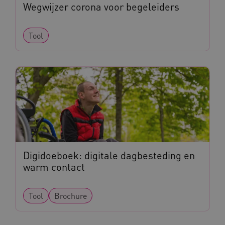
.vimeo.com
Wegwijzer corona voor begeleiders
Tool
BCSessionID
vilans.blueconic.net
ARRAffinity
Microsoft Corporation
.www.kennispleingehandicaptensector.nl
Digidoeboek: digitale dagbesteding en
warm contact
Tool
Brochure
CookieScriptConsent
CookieScript
www.kennispleingehandicaptensector.nl