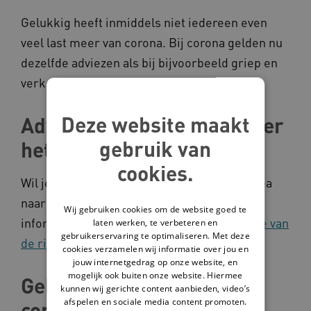
Gelukkig heeft inmiddels niet iedereen even
veel last meer van corona. Bij corona gelden nu
dezelfde adviezen als bij bijvoorbeeld griep en
verkoudheid.
Deze website maakt
Adviezen en informatie over
gebruik van
het coronavirus
cookies.
Wil je weten welke adviezen er nu gelden? Ga
naar
mijnvraagovercorona.nl
. Algemene
Wij gebruiken cookies om de website goed te
informatie over corona vind je op
de website van
laten werken, te verbeteren en
gebruikerservaring te optimaliseren. Met deze
de rijksoverheid
.
cookies verzamelen wij informatie over jou en
jouw internetgedrag op onze website, en
mogelijk ook buiten onze website. Hiermee
Geleerde lessen uit de
kunnen wij gerichte content aanbieden, video’s
afspelen en sociale media content promoten.
coronacrisis