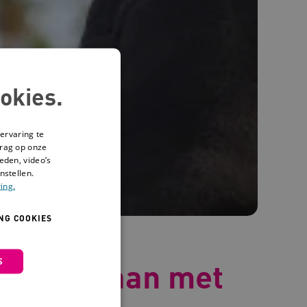
okies.
ervaring te
drag op onze
eden, video’s
nstellen.
ing.
NG COOKIES
S
n om te gaan met