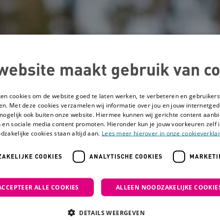
website maakt gebruik van co
ken cookies om de website goed te laten werken, te verbeteren en gebruikers
en. Met deze cookies verzamelen wij informatie over jou en jouw internetge
mogelijk ook buiten onze website. Hiermee kunnen wij gerichte content aanbi
 en sociale media content promoten. Hieronder kun je jouw voorkeuren zelf i
dzakelijke cookies staan altijd aan.
Lees meer hierover in onze cookieverklar
AKELIJKE COOKIES
ANALYTISCHE COOKIES
MARKETI
lpen om te gaan met verward gedrag
ACCEPTEER ALLE COOKIES
ALLEEN NOODZAKELIJKE COOKIE
6 tips die je helpe
DETAILS WEERGEVEN