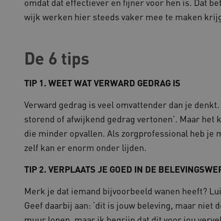
omdat dat effectiever en fijner voor hen is. Dat be
worden verzonden naar de b
gebruikerssessie onderhoud
wijk werken hier steeds vaker mee te maken krij
efficiëntie en prestaties.
Sessie
Deze cookie wordt ingesteld
crosoft Corporation
op het Windows Azure-cloud
ww.kennispleingehandicaptensector.nl
gebruikt voor taakverdeling
De 6 tips
de verzoeken om bezoekerspa
browsesessie naar dezelfde 
1 jaar
Deze cookie wordt gebruikt
okieScript
TIP 1. WEET WAT VERWARD GEDRAG IS
Script.com-service om de c
w.kennispleingehandicaptensector.nl
bezoekers te onthouden. De
Cookie-Script.com is noodzak
Verward gedrag is veel omvattender dan je denkt.
werken.
storend of afwijkend gedrag vertonen’. Maar het
1 week
Voor voortdurende plakkeri
azon.com Inc.
CORS-use-cases na de Chr
lans.blueconic.net
extra plakkerigheidscookies
die minder opvallen. Als zorgprofessional heb je m
gebaseerde plakkeringsfunc
AWSALBCORS (ALB).
zelf kan er enorm onder lijden.
1 week
Voor voortdurende plakkeri
azon.com Inc.
CORS-use-cases na de Chr
94.kennispleingehandicaptensector.nl
TIP 2. VERPLAATS JE GOED IN DE BELEVINGSWE
extra plakkerigheidscookies
gebaseerde plakkeringsfunc
AWSALBCORS (ALB).
Merk je dat iemand bijvoorbeeld wanen heeft? Lui
w.kennispleingehandicaptensector.nl
Sessie
Deze cookie wordt gebruikt 
Geef daarbij aan: ‘dit is jouw beleving, maar niet 
de website te beheren, zodat
worden onthouden tijdens e
muur lopen, maar ik begrijp dat dit voor jou verve