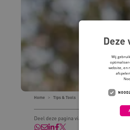
Deze 
Wij gebrui
optimaliser
website, en 
afspelen
Noo
NOODZ
Home
Tips & Tools
Tips
6 tips die je he
Deel deze pagina via: