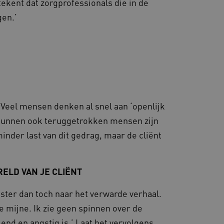
tekent dat zorgprofessionals die in de
rowser die de
 voor operationele
gen.’
 door websites die draaien
platform. Het wordt
 om ervoor te zorgen dat
gina's tijdens elke
server worden gerouteerd.
 door de Cookie-
ookievoorkeuren van
 cookie-banner van
elijk om correct te
 Veel mensen denken al snel aan ‘openlijk
 kunnen ook teruggetrokken mensen zijn
gheidsondersteuning met
omium-update, maken we
 voor elk van deze op duur
inder last van dit gedrag, maar de cliënt
ties genaamd
gheidsondersteuning met
omium-update, maken we
RELD VAN JE CLIËNT
 voor elk van deze op duur
ties genaamd
ster dan toch naar het verwarde verhaal.
om gebruikerssessies op
de mijne. Ik zie geen spinnen over de
 gebruikersinteracties
en surfsessie.
lend en angstig is.’ Laat het vervolgens