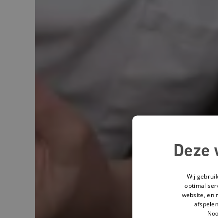
Deze 
Wij gebrui
optimaliser
website, en 
afspelen
Noo