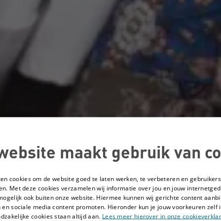
website maakt gebruik van co
ken cookies om de website goed te laten werken, te verbeteren en gebruikers
en. Met deze cookies verzamelen wij informatie over jou en jouw internetge
mogelijk ook buiten onze website. Hiermee kunnen wij gerichte content aanbi
 en sociale media content promoten. Hieronder kun je jouw voorkeuren zelf i
dzakelijke cookies staan altijd aan.
Lees meer hierover in onze cookieverklar