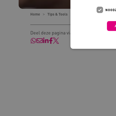
NOODZ
Home
Tips & Tools
Tips
Acht tips om tec
Deel deze pagina via:
Deze functionele en technis
uw privacy.
Naam
Pr
__Secure-YNID
.y
__Secure-
.y
ROLLOUT_TOKEN
FPLC
.k