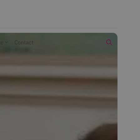
we
Contact