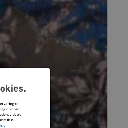
okies.
ervaring te
drag op onze
eden, video’s
nstellen.
ing.