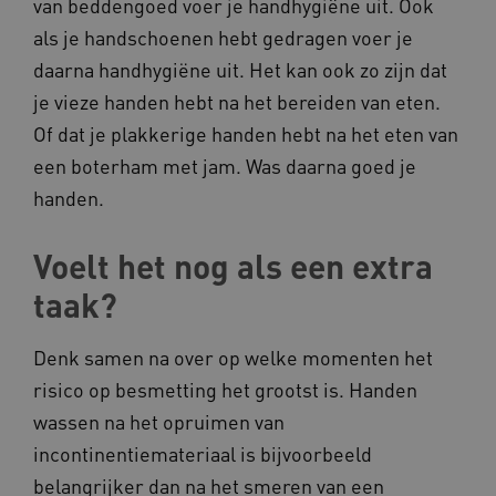
van beddengoed voer je handhygiëne uit. Ook
als je handschoenen hebt gedragen voer je
ARRAffinity
Microsoft Corporation
.www.kennispleingehandicaptensector.nl
daarna handhygiëne uit. Het kan ook zo zijn dat
je vieze handen hebt na het bereiden van eten.
Of dat je plakkerige handen hebt na het eten van
een boterham met jam. Was daarna goed je
handen.
CookieScriptConsent
CookieScript
www.kennispleingehandicaptensector.nl
Voelt het nog als een extra
taak?
Denk samen na over op welke momenten het
AWSALBCORS
Amazon.com Inc.
vilans.blueconic.net
risico op besmetting het grootst is. Handen
wassen na het opruimen van
incontinentiemateriaal is bijvoorbeeld
belangrijker dan na het smeren van een