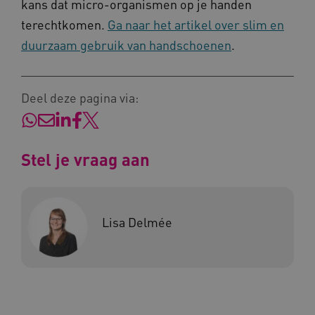
kans dat micro-organismen op je handen
terechtkomen.
Ga naar het artikel over slim en
duurzaam gebruik van handschoenen
.
Naam
Provider
/
Domein
_ga
Google LLC
Naam
Provider
/
Domein
Deel deze pagina via:
.kennispleingehandicaptensector.nl
FPID
Google
.kennispleingehandicaptensector.nl
Stel je vraag aan
BCSessionID
www.kennispleingehandicaptensector.nl
Lisa Delmée