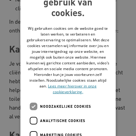
gebruik van
cliënt.
cookies.
In de praktijk zijn deze momenten lastig te
Wij gebruiken cookies om de website goed te
onthouden. Daarom is er een ezelsbruggetje:
laten werken, te verbeteren en
gebruikerservaring te optimaliseren. Met deze
cookies verzamelen wij informatie over jou en
Kamer in
jouw internetgedrag op onze website, en
mogelijk ook buiten onze website. Hiermee
Je voert handhygiëne uit óp de kamer van de
kunnen wij gerichte content aanbieden, video’s
afspelen en sociale media content promoten.
cliënt wanneer je de kamerdeur achter je dicht
Hieronder kun je jouw voorkeuren zelf
hebt gedaan en voor je de cliënt fysiek gaat
instellen. Noodzakelijke cookies staan altijd
aan.
Lees meer hierover in onze
helpen. Bijvoorbeeld met douchen of naar het
cookieverklaring.
toilet gaan. Vaak denk je dat je dan nog schone
NOODZAKELIJKE COOKIES
handen hebt. Als je even terugdenkt, heb je vast
al veel aangeraakt.
ANALYTISCHE COOKIES
Kamer uit
MARKETING COOKIES