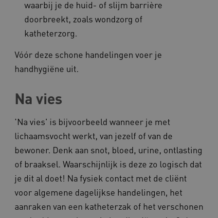
__Secure-
.youtube.com
waarbij je de huid- of slijm barrière
ROLLOUT_TOKEN
doorbreekt, zoals wondzorg of
FPLC
.kennispleingehandicaptensector.nl
katheterzorg.
Vóór deze schone handelingen voer je
handhygiëne uit.
Na vies
__cf_bm
Cloudflare Inc.
Google Privacy Policy
.vimeo.com
'Na vies' is bijvoorbeeld wanneer je met
lichaamsvocht werkt, van jezelf of van de
bewoner. Denk aan snot, bloed, urine, ontlasting
of braaksel. Waarschijnlijk is deze zo logisch dat
BCSessionID
vilans.blueconic.net
je dit al doet! Na fysiek contact met de cliënt
voor algemene dagelijkse handelingen, het
aanraken van een katheterzak of het verschonen