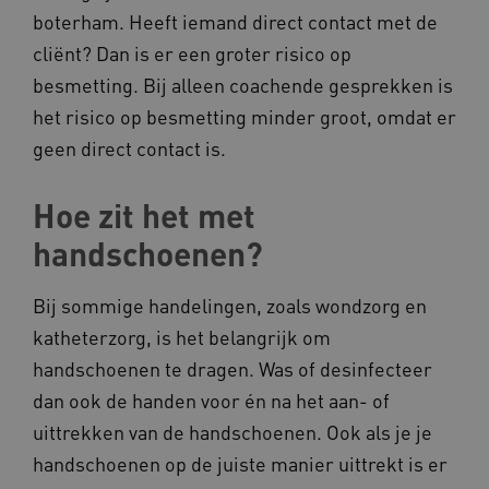
boterham. Heeft iemand direct contact met de
AWSALBCORS
Amazon.com Inc.
cliënt? Dan is er een groter risico op
a594.kennispleingehandicaptensector.nl
besmetting. Bij alleen coachende gesprekken is
het risico op besmetting minder groot, omdat er
geen direct contact is.
Hoe zit het met
UMB_SESSION
www.kennispleingehandicaptensector.nl
handschoenen?
Bij sommige handelingen, zoals wondzorg en
ARRAffinitySameSite
Microsoft Corporation
katheterzorg, is het belangrijk om
.www.kennispleingehandicaptensector.nl
handschoenen te dragen. Was of desinfecteer
dan ook de handen voor én na het aan- of
uittrekken van de handschoenen. Ook als je je
handschoenen op de juiste manier uittrekt is er