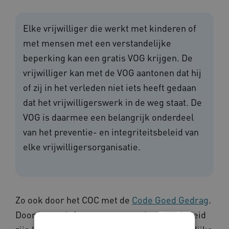
Elke vrijwilliger die werkt met kinderen of
met mensen met een verstandelijke
beperking kan een gratis VOG krijgen. De
vrijwilliger kan met de VOG aantonen dat hij
of zij in het verleden niet iets heeft gedaan
dat het vrijwilligerswerk in de weg staat. De
VOG is daarmee een belangrijk onderdeel
van het preventie- en integriteitsbeleid van
elke vrijwilligersorganisatie.
Zo ook door het COC met de
Code Goed Gedrag
.
Door het actief voeren van een dergelijk beleid