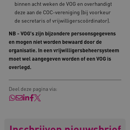
binnen acht weken de VOG en overhandigt
deze aan de COC-vereniging (bij voorkeur
de secretaris of vrijwilligerscoördinator).
AWSALBCORS
Amazon.com Inc.
NB - VOG's zijn bijzondere persoonsgegevens
a594.kennispleingehandicaptensector.nl
en mogen niet worden bewaard door de
organisatie. In een vrijwilligersbeheersysteem
moet wel aangegeven worden of een VOG is
overlegd.
UMB_SESSION
www.kennispleingehandicaptensector.nl
Deel deze pagina via:
ARRAffinitySameSite
Microsoft Corporation
.www.kennispleingehandicaptensector.nl
Inschrijven nieuwsbrief