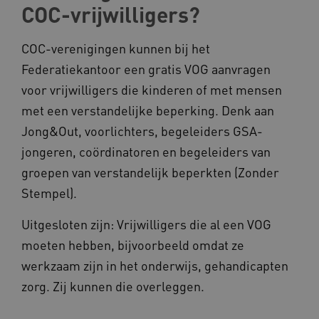
COC-vrijwilligers?
__Secure-YNID
.youtube.com
COC-verenigingen kunnen bij het
__Secure-
.youtube.com
ROLLOUT_TOKEN
Federatiekantoor een gratis VOG aanvragen
FPLC
.kennispleingehandicaptensector.nl
voor vrijwilligers die kinderen of met mensen
met een verstandelijke beperking. Denk aan
Jong&Out, voorlichters, begeleiders GSA-
jongeren, coördinatoren en begeleiders van
groepen van verstandelijk beperkten (Zonder
Stempel).
__cf_bm
Cloudflare Inc.
Google Privacy Policy
.vimeo.com
Uitgesloten zijn: Vrijwilligers die al een VOG
moeten hebben, bijvoorbeeld omdat ze
werkzaam zijn in het onderwijs, gehandicapten
zorg. Zij kunnen die overleggen.
BCSessionID
vilans.blueconic.net