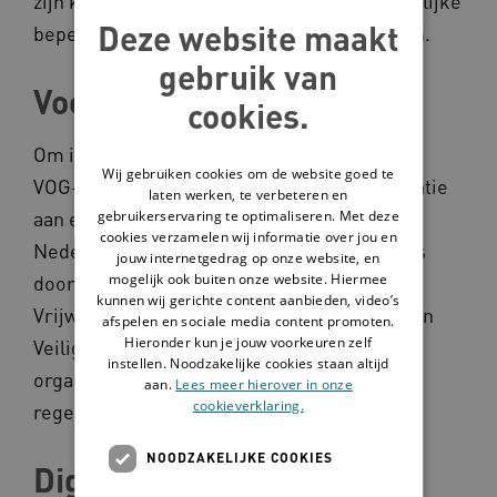
zijn kinderen en mensen met een verstandelijke
Deze website maakt
beperking bij het COC echt in veilige handen.
gebruik van
Voorwaarden
cookies.
Om in aanmerking te komen voor de gratis
Wij gebruiken cookies om de website goed te
VOG-regeling, moet de vrijwilligersorganisatie
laten werken, te verbeteren en
aan een aantal voorwaarden voldoen. COC
gebruikerservaring te optimaliseren. Met deze
cookies verzamelen wij informatie over jou en
Nederland voldoet aan de voorwaarden en is
jouw internetgedrag op onze website, en
mogelijk ook buiten onze website. Hiermee
door Vereniging Nederlandse Organisaties
kunnen wij gerichte content aanbieden, video’s
Vrijwilligerswerk (NOV) en het ministerie van
afspelen en sociale media content promoten.
Hieronder kun je jouw voorkeuren zelf
Veiligheid en Justitie geaccepteerd als
instellen. Noodzakelijke cookies staan altijd
organisatie die gebruik kan maken van de
aan.
Lees meer hierover in onze
cookieverklaring.
regeling.
NOODZAKELIJKE COOKIES
Digitaal aanvragen