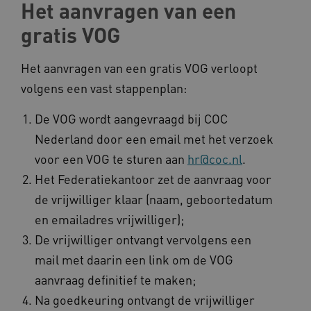
Het aanvragen van een
gratis VOG
Het aanvragen van een gratis VOG verloopt
ARRAffinity
Microsoft Corporation
.www.kennispleingehandicaptensector.nl
volgens een vast stappenplan:
De VOG wordt aangevraagd bij COC
Nederland door een email met het verzoek
voor een VOG te sturen aan
hr@coc.nl
.
Het Federatiekantoor zet de aanvraag voor
CookieScriptConsent
CookieScript
www.kennispleingehandicaptensector.nl
de vrijwilliger klaar (naam, geboortedatum
en emailadres vrijwilliger);
De vrijwilliger ontvangt vervolgens een
mail met daarin een link om de VOG
AWSALBCORS
Amazon.com Inc.
aanvraag definitief te maken;
vilans.blueconic.net
Na goedkeuring ontvangt de vrijwilliger