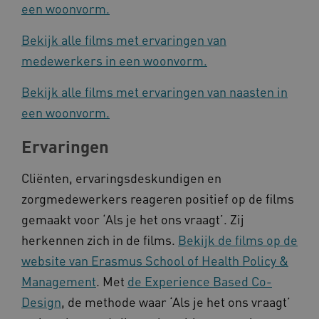
een woonvorm.
Bekijk alle films met ervaringen van
AWSALB
Amazon.com Inc.
medewerkers in een woonvorm.
a594.kennispleingehandicaptensector.nl
Bekijk alle films met ervaringen van naasten in
een woonvorm.
_ga_NWZZME161M
.kennispleingehandicaptensector.nl
Ervaringen
Cliënten, ervaringsdeskundigen en
_ga_4F110RE8SJ
.kennispleingehandicaptensector.nl
zorgmedewerkers reageren positief op de films
gemaakt voor ‘Als je het ons vraagt’. Zij
herkennen zich in de films.
Bekijk de films op de
VISITOR_INFO1_LIVE
Google LLC
ga_session_duration
www.kennispleingehandicaptensector.nl
.youtube.com
website van Erasmus School of Health Policy &
Management
. Met
de Experience Based Co-
Design
, de methode waar ‘Als je het ons vraagt’