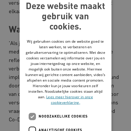
verschillende dialoogmethoden gaan zij met
Deze website maakt
elkaar in gesprek.
gebruik van
cookies.
Wat is het?
Wij gebruiken cookies om de website goed te
'Als je het ons vraagt’ ondersteunt cliënten,
laten werken, te verbeteren en
medewerkers en naasten om gezamenlijk te
gebruikerservaring te optimaliseren. Met deze
cookies verzamelen wij informatie over jou en
reflecteren op de zorgrelatie en samen
jouw internetgedrag op onze website, en
verbeteringen te bedenken en te
mogelijk ook buiten onze website. Hiermee
kunnen wij gerichte content aanbieden, video’s
implementeren. Zij worden hierin ondersteund
afspelen en sociale media content promoten.
door films gebaseerd op de eigen ervaringen
Hieronder kun je jouw voorkeuren zelf
instellen. Noodzakelijke cookies staan altijd
van cliënten, medewerkers en naasten en door
aan.
Lees meer hierover in onze
verschillende dialoogmethoden. ‘Als je het ons
cookieverklaring.
vraagt’ is gebaseerd op de Experience-Based
NOODZAKELIJKE COOKIES
Co-Design methode.
ANALYTISCHE COOKIES