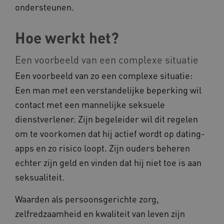
__Secure-YNID
.youtube.com
ondersteunen.
__Secure-
.youtube.com
Hoe werkt het?
ROLLOUT_TOKEN
FPLC
.kennispleingehandicaptensector.nl
Een voorbeeld van een complexe situatie
Een voorbeeld van zo een complexe situatie:
Een man met een verstandelijke beperking wil
contact met een mannelijke seksuele
dienstverlener. Zijn begeleider wil dit regelen
om te voorkomen dat hij actief wordt op dating-
__cf_bm
Cloudflare Inc.
Google Privacy Policy
.vimeo.com
apps en zo risico loopt. Zijn ouders beheren
echter zijn geld en vinden dat hij niet toe is aan
seksualiteit.
BCSessionID
vilans.blueconic.net
Waarden als persoonsgerichte zorg,
zelfredzaamheid en kwaliteit van leven zijn