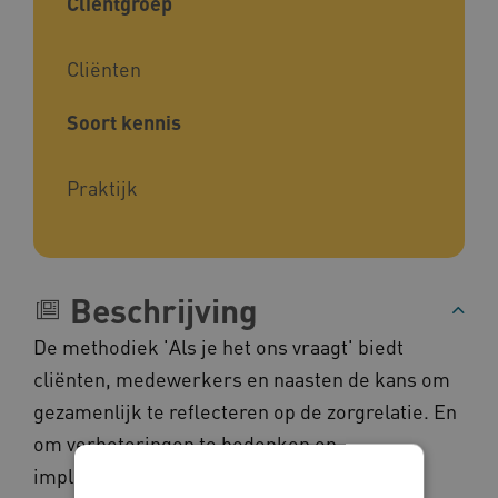
Cliëntgroep
Cliënten
Soort kennis
Praktijk
Beschrijving
De methodiek 'Als je het ons vraagt' biedt
cliënten, medewerkers en naasten de kans om
gezamenlijk te reflecteren op de zorgrelatie. En
om verbeteringen te bedenken en
implementeren. Door middel van films en