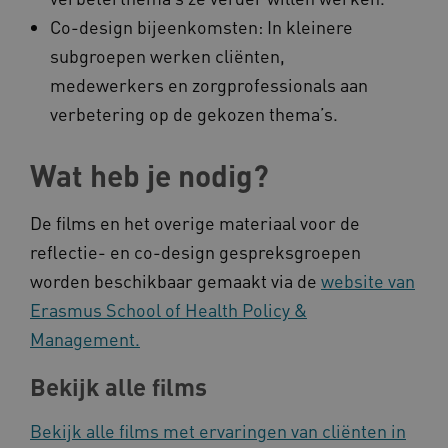
Co-design bijeenkomsten: In kleinere
subgroepen werken cliënten,
medewerkers en zorgprofessionals aan
verbetering op de gekozen thema’s.
Naam
Provider
/
Domein
Wat heb je nodig?
_ga
Google LLC
Naam
Provider
/
Domein
.kennispleingehandicaptensector.nl
FPID
Google
De films en het overige materiaal voor de
.kennispleingehandicaptensector.nl
reflectie- en co-design gespreksgroepen
worden beschikbaar gemaakt via de
website van
Erasmus School of Health Policy &
BCSessionID
www.kennispleingehandicaptensector.nl
Management.
Bekijk alle films
Bekijk alle films met ervaringen van cliënten in