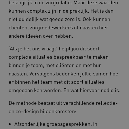
belangrijk in de zorgrelatie. Maar deze waarden
kunnen complex zijn in de praktijk. Het is dan
niet duidelijk wat goede zorg is. Ook kunnen
ARRAffinity
Microsoft Corporation
cliënten, zorgmedewerkers of naasten hier
.www.kennispleingehandicaptensector.nl
andere ideeën over hebben.
‘Als je het ons vraagt’ helpt jou dit soort
complexe situaties bespreekbaar te maken
binnen je team, met cliënten en met hun
naasten. Vervolgens bedenken jullie samen hoe
CookieScriptConsent
CookieScript
www.kennispleingehandicaptensector.nl
er binnen het team met dit soort situaties
omgegaan kan worden. En wat hiervoor nodig is.
De methode bestaat uit verschillende reflectie-
AWSALBCORS
Amazon.com Inc.
en co-design bijeenkomsten:
vilans.blueconic.net
Afzonderlijke groepsgesprekken: In