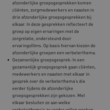
afzonderlijke groepsgesprekken komen
cliënten, zorgmedewerkers en naasten in
drie afzonderlijke groepsgesprekken bij
AWSALBCORS
Amazon.com Inc.
elkaar. In deze gesprekken reflecteert de
a594.kennispleingehandicaptensector.nl
groep op eigen ervaringen met de
zorgrelatie, ondersteund door
ervaringsfilms. Op basis hiervan kiezen de
afzonderlijke groepen een verbeterthema.
Gezamenlijke groepsgesprek: In een
UMB_SESSION
www.kennispleingehandicaptensector.nl
gezamenlijk groepsgesprek gaan cliënten,
medewerkers en naasten met elkaar in
gesprek over de verbeterthema’s die
ARRAffinitySameSite
Microsoft Corporation
.www.kennispleingehandicaptensector.nl
eerder tijdens de afzonderlijke
groepsgesprekken zijn gekozen. Met
elkaar besluiten ze aan welke
verbeterthema’s ze verder willen werken.