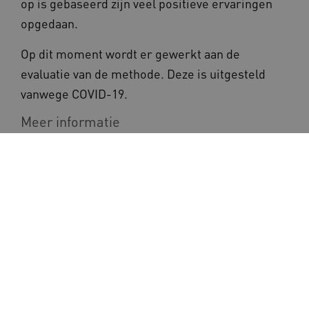
op is gebaseerd zijn veel positieve ervaringen
opgedaan.
_ga_G3VHK6CSBS
.kennispleingehandicaptensector.nl
Op dit moment wordt er gewerkt aan de
BCSessionID
a594.kennispleingehandicaptensector.nl
evaluatie van de methode. Deze is uitgesteld
vanwege COVID-19.
Meer informatie
Website van Erasmus School of Health
Policy & Management
Contact:
Alsjehetonsvraagt@eshpm.eur.nl​
vuid
Vimeo.com Inc.
.vimeo.com
YSC
Google LLC
Inschrijven nieuwsbrief
.youtube.com
Wil je op de hoogte blijven van het laatste