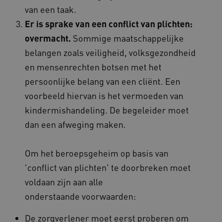
van een taak.
Er is sprake van een conflict van plichten:
overmacht.
Sommige maatschappelijke
ARRAffinity
Microsoft Corporation
belangen zoals veiligheid, volksgezondheid
.www.kennispleingehandicaptensector.nl
en mensenrechten botsen met het
persoonlijke belang van een cliënt. Een
voorbeeld hiervan is het vermoeden van
kindermishandeling. De begeleider moet
dan een afweging maken.
CookieScriptConsent
CookieScript
www.kennispleingehandicaptensector.nl
Om het beroepsgeheim op basis van
'conflict van plichten' te doorbreken moet
voldaan zijn aan alle
AWSALBCORS
onderstaande voorwaarden:
Amazon.com Inc.
vilans.blueconic.net
De zorgverlener moet eerst proberen om