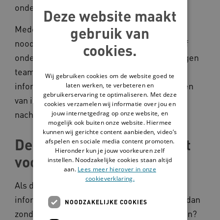
ondersteuning wordt gegeven.
Deze website maakt
Medebehandelaars zijn alle collega’s die
gebruik van
noodzakelijk betrokken zijn bij de zorg en/of
cookies.
ondersteuning aan jouw cliënt. Binnen je eigen
team mag je dus zonder toestemming
Wij gebruiken cookies om de website goed te
informatie delen. Dit geldt ook voor het delen
laten werken, te verbeteren en
gebruikerservaring te optimaliseren. Met deze
van informatie met medewerkers van de
cookies verzamelen wij informatie over jou en
nachtzorg en calamiteitendienst.
jouw internetgedrag op onze website, en
mogelijk ook buiten onze website. Hiermee
kunnen wij gerichte content aanbieden, video’s
De wens van de cliënt gaat
afspelen en sociale media content promoten.
Hieronder kun je jouw voorkeuren zelf
voor
instellen. Noodzakelijke cookies staan altijd
aan.
Lees meer hierover in onze
cookieverklaring.
Als de (wettelijke) vertegenwoordiger
informatie over een cliënt opvraagt, mag je dan
NOODZAKELIJKE COOKIES
zonder zijn toestemming de informatie delen?