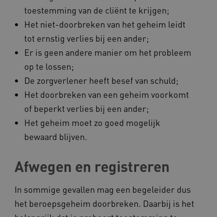
toestemming van de cliënt te krijgen;
Het niet-doorbreken van het geheim leidt
tot ernstig verlies bij een ander;
AWSALBCORS
Amazon.com Inc.
Er is geen andere manier om het probleem
a594.kennispleingehandicaptensector.nl
op te lossen;
De zorgverlener heeft besef van schuld;
Het doorbreken van een geheim voorkomt
of beperkt verlies bij een ander;
Het geheim moet zo goed mogelijk
UMB_SESSION
www.kennispleingehandicaptensector.nl
bewaard blijven.
Afwegen en registreren
ARRAffinitySameSite
Microsoft Corporation
.www.kennispleingehandicaptensector.nl
In sommige gevallen mag een begeleider dus
het beroepsgeheim doorbreken. Daarbij is het