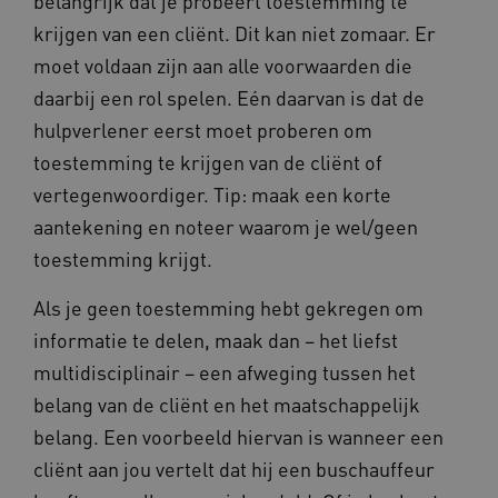
belangrijk dat je probeert toestemming te
krijgen van een cliënt. Dit kan niet zomaar. Er
moet voldaan zijn aan alle voorwaarden die
daarbij een rol spelen. Eén daarvan is dat de
hulpverlener eerst moet proberen om
toestemming te krijgen van de cliënt of
Naam
Provider
/
Domein
vertegenwoordiger. Tip: maak een korte
_ga
Google LLC
Naam
Provider
/
Domein
aantekening en noteer waarom je wel/geen
.kennispleingehandicaptensector.nl
FPID
Google
toestemming krijgt.
.kennispleingehandicaptensector.nl
Als je geen toestemming hebt gekregen om
informatie te delen, maak dan – het liefst
BCSessionID
www.kennispleingehandicaptensector.nl
multidisciplinair – een afweging tussen het
belang van de cliënt en het maatschappelijk
belang. Een voorbeeld hiervan is wanneer een
cliënt aan jou vertelt dat hij een buschauffeur