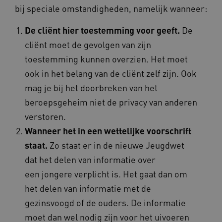
bij speciale omstandigheden, namelijk wanneer:
__Secure-YNID
.youtube.com
De cliënt hier toestemming voor geeft.
De
__Secure-
.youtube.com
ROLLOUT_TOKEN
cliënt moet de gevolgen van zijn
FPLC
.kennispleingehandicaptensector.nl
toestemming kunnen overzien. Het moet
ook in het belang van de cliënt zelf zijn. Ook
mag je bij het doorbreken van het
beroepsgeheim niet de privacy van anderen
verstoren.
Wanneer het in een wettelijke voorschrift
staat.
Zo staat er in de nieuwe Jeugdwet
__cf_bm
Cloudflare Inc.
Google Privacy Policy
.vimeo.com
dat het delen van informatie over
een jongere verplicht is. Het gaat dan om
het delen van informatie met de
BCSessionID
vilans.blueconic.net
gezinsvoogd of de ouders. De informatie
moet dan wel nodig zijn voor het uivoeren