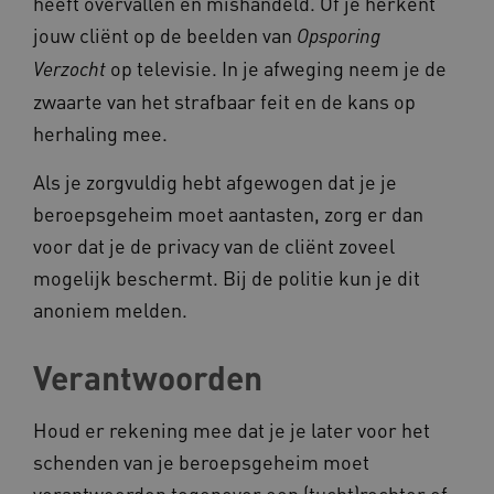
heeft overvallen en mishandeld. Of je herkent
jouw cliënt op de beelden van
Opsporing
op televisie. In je afweging neem je de
Verzocht
AWSALB
Amazon.com Inc.
zwaarte van het strafbaar feit en de kans op
a594.kennispleingehandicaptensector.nl
herhaling mee.
Als je zorgvuldig hebt afgewogen dat je je
_ga_NWZZME161M
.kennispleingehandicaptensector.nl
beroepsgeheim moet aantasten, zorg er dan
voor dat je de privacy van de cliënt zoveel
mogelijk beschermt. Bij de politie kun je dit
_ga_4F110RE8SJ
.kennispleingehandicaptensector.nl
anoniem melden.
Verantwoorden
VISITOR_INFO1_LIVE
Google LLC
ga_session_duration
www.kennispleingehandicaptensector.nl
.youtube.com
Houd er rekening mee dat je je later voor het
schenden van je beroepsgeheim moet
verantwoorden tegenover een (tucht)rechter of